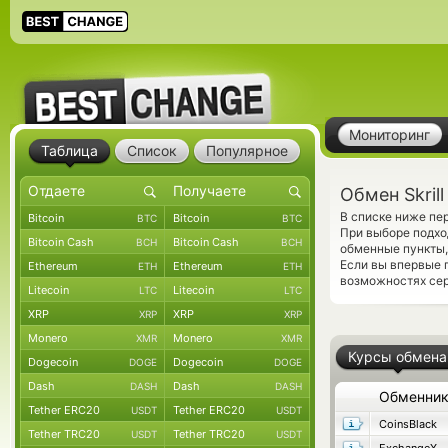
Мониторинг
Таблица
Список
Популярное
Обмен Skril
В списке ниже пе
Bitcoin
Bitcoin
BTC
BTC
При выборе подхо
Bitcoin Cash
Bitcoin Cash
BCH
BCH
обменные пункты,
Если вы впервые 
Ethereum
Ethereum
ETH
ETH
возможностях сер
Litecoin
Litecoin
LTC
LTC
XRP
XRP
XRP
XRP
Monero
Monero
XMR
XMR
Курсы обмена
Dogecoin
Dogecoin
DOGE
DOGE
Dash
Dash
DASH
DASH
Обменни
Tether ERC20
Tether ERC20
USDT
USDT
CoinsBlack
Tether TRC20
Tether TRC20
USDT
USDT