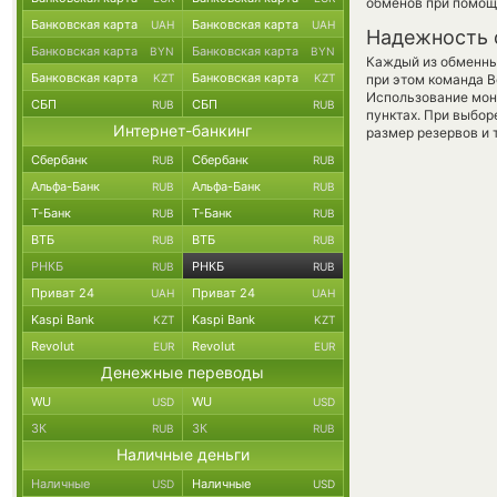
обменов при помощ
Банковская карта
Банковская карта
UAH
UAH
Надежность 
Банковская карта
Банковская карта
BYN
BYN
Каждый из обменны
Банковская карта
Банковская карта
KZT
KZT
при этом команда 
Использование мон
СБП
СБП
RUB
RUB
пунктах. При выбор
Интернет-банкинг
размер резервов и 
Сбербанк
Сбербанк
RUB
RUB
Альфа-Банк
Альфа-Банк
RUB
RUB
Т-Банк
Т-Банк
RUB
RUB
ВТБ
ВТБ
RUB
RUB
РНКБ
РНКБ
RUB
RUB
Приват 24
Приват 24
UAH
UAH
Kaspi Bank
Kaspi Bank
KZT
KZT
Revolut
Revolut
EUR
EUR
Денежные переводы
WU
WU
USD
USD
ЗК
ЗК
RUB
RUB
Наличные деньги
Наличные
Наличные
USD
USD