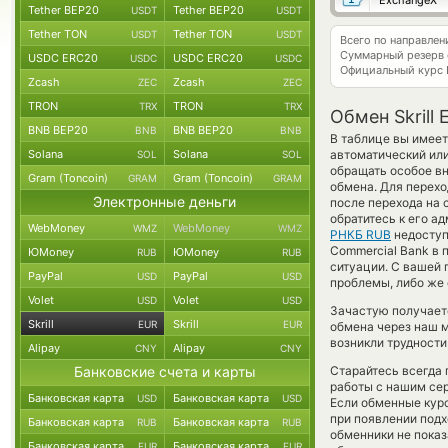
ExchangeX
Tether BEP20
Tether BEP20
USDT
USDT
Tether TON
Tether TON
USDT
USDT
Всего по направлен
Суммарный резерв
USDC ERC20
USDC ERC20
USDC
USDC
Официальный курс
Zcash
Zcash
ZEC
ZEC
TRON
TRON
TRX
TRX
Обмен Skrill
BNB BEP20
BNB BEP20
BNB
BNB
В таблице вы имеет
Solana
Solana
автоматический ил
SOL
SOL
обращать особое вн
Gram (Toncoin)
Gram (Toncoin)
GRAM
GRAM
обмена. Для перехо
Электронные деньги
после перехода на
обратитесь к его а
WebMoney
WebMoney
WMZ
WMZ
РНКБ RUB
недоступн
Commercial Bank в 
ЮMoney
ЮMoney
RUB
RUB
ситуации. С вашей
PayPal
PayPal
USD
USD
проблемы, либо же 
Volet
Volet
USD
USD
Зачастую получаетс
Skrill
Skrill
EUR
EUR
обмена через наш м
возникли трудности
Alipay
Alipay
CNY
CNY
Банковские счета и карты
Старайтесь всегда
работы с нашим сер
Банковская карта
Банковская карта
USD
USD
Если обменные кур
при появлении подх
Банковская карта
Банковская карта
RUB
RUB
обменники не показ
Банковская карта
Банковская карта
EUR
EUR