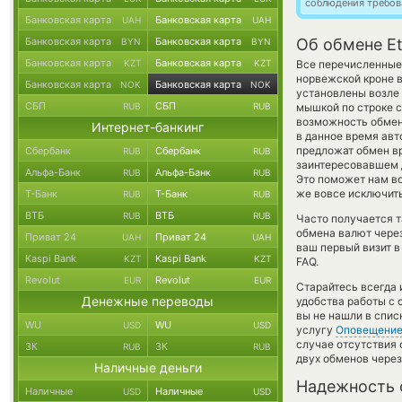
соблюдения требов
Банковская карта
Банковская карта
UAH
UAH
Банковская карта
Банковская карта
Об обмене Et
BYN
BYN
Банковская карта
Банковская карта
KZT
KZT
Все перечисленные
норвежской кроне в
Банковская карта
Банковская карта
NOK
NOK
установлены возле 
СБП
СБП
RUB
RUB
мышкой по строке с
возможность обменя
Интернет-банкинг
в данное время ав
предложат обмен вру
Сбербанк
Сбербанк
RUB
RUB
заинтересовавшем д
Альфа-Банк
Альфа-Банк
RUB
RUB
Это поможет нам в
же вовсе исключить
Т-Банк
Т-Банк
RUB
RUB
ВТБ
ВТБ
RUB
RUB
Часто получается т
обмена валют через
Приват 24
Приват 24
UAH
UAH
ваш первый визит в
Kaspi Bank
Kaspi Bank
KZT
KZT
FAQ.
Revolut
Revolut
EUR
EUR
Старайтесь всегда
Денежные переводы
удобства работы с 
вы не нашли в спис
WU
WU
USD
USD
услугу
Оповещени
случае отсутствия
ЗК
ЗК
RUB
RUB
двух обменов через
Наличные деньги
Надежность 
Наличные
Наличные
USD
USD