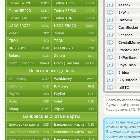
Tether TRC20
Tether TRC20
USDT
USDT
4esnok
Tether BEP20
Tether BEP20
USDT
USDT
ExWm
Tether TON
Tether TON
USDT
USDT
Сатоши
USDC ERC20
USDC ERC20
USDC
USDC
CashRocket
Zcash
Zcash
ZEC
ZEC
Xchange
TRON
TRON
TRX
TRX
CrystalMone
BNB BEP20
BNB BEP20
BNB
BNB
ProstovCash
Solana
Solana
SOL
SOL
24PayBank
Gram (Toncoin)
Gram (Toncoin)
GRAM
GRAM
RoyalCash
Электронные деньги
2rbina
WebMoney
WebMoney
WMZ
WMZ
Buy-Bitcoin
ЮMoney
ЮMoney
RUB
RUB
IziBTC
PayPal
PayPal
USD
USD
Всего по направлен
Volet
Volet
USD
USD
Суммарный резерв
Alipay
Alipay
CNY
CNY
Курс обмена
ETC/N
Банковские счета и карты
В целях противоде
Банковская карта
Банковская карта
USD
USD
обменные пункты п
В случае если тра
Банковская карта
Банковская карта
RUB
RUB
обменную операци
Банковская карта
Банковская карта
EUR
EUR