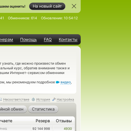
На новый сайт
шаем оценить!
41
Обменников:
614
Обновление:
10:54:12
тнерам
Помощь
FAQ
Контакты
узнать, где можно произвести обмен
альный курс, обратив внимание также и
нашим Интернет-сервисом обменники
нгом, мы рекомендуем подробное
видео
,
Несоответствие
История
Настройка
йной обмен
Статистика
учаете
Резерв
Отзывы
92 144 998
4930
 РНКБ