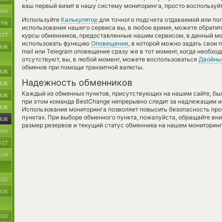
ваш первый визит в нашу систему мониторинга, просто воспользуйт
UAH
Используйте
Калькулятор
для точного подсчета отдаваемой или п
BYN
использования нашего сервиса вы, в любое время, можете обратит
KZT
курсы обменников, предоставленные нашим сервисом, в данный мо
использовать функцию
Оповещение
, в которой можно задать свои
RUB
mail или Telegram оповещение сразу же в тот момент, когда необхо
отсутствуют, вы, в любой момент, можете воспользоваться
Двойны
обменов при помощи транзитной валюты.
RUB
Надежность обменников
RUB
Каждый из обменных пунктов, присутствующих на нашем сайте, бы
RUB
при этом команда BestChange непрерывно следит за надлежащим и
RUB
Использование мониторинга позволяет повысить безопасность пр
пунктах. При выборе обменного пункта, пожалуйста, обращайте вн
RUB
размер резервов и текущий статус обменника на нашем мониторинг
UAH
KZT
EUR
USD
RUB
USD