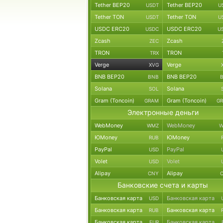
Tether BEP20
Tether BEP20
USDT
U
Tether TON
Tether TON
USDT
U
USDC ERC20
USDC ERC20
USDC
U
Zcash
Zcash
ZEC
TRON
TRON
TRX
Verge
Verge
XVG
BNB BEP20
BNB BEP20
BNB
Solana
Solana
SOL
Gram (Toncoin)
Gram (Toncoin)
GRAM
G
Электронные деньги
WebMoney
WebMoney
WMZ
W
ЮMoney
ЮMoney
RUB
PayPal
PayPal
USD
Volet
Volet
USD
Alipay
Alipay
CNY
Банковские счета и карты
Банковская карта
Банковская карта
USD
Банковская карта
Банковская карта
RUB
Банковская карта
Банковская карта
EUR