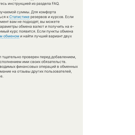
есь инструкцией из раздела FAQ.
олучаемой суммы. Для комфорта
ься к
Статистике
резервов и курсов. Если
мент вам не подходят, вы можете
 параметры обмена валют и получить на e-
димый курс появится. Если пункты обмена
м обменом
и найти лучший вариант двух
л тщательно проверен перед добавлением,
сполнением ими своих обязательств.
оводимых финансовых операций в обменных
имание на отзывы других пользователей,
е.