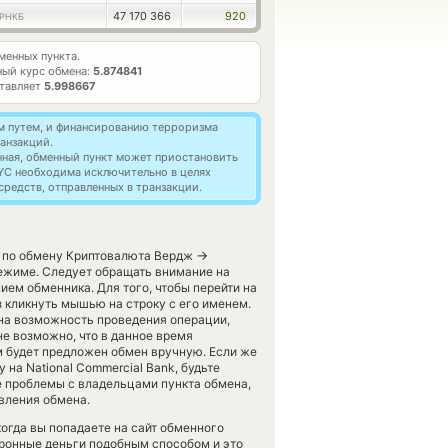
47 170 366
920
 РНКБ
енных пункта.
ый курс обмена:
5.874841
ставляет
5.998667
м путем, и финансированию терроризма
анзакций.
нная, обменный пункт может приостановить
YC необходима исключительно в целях
редств, отправленных в транзакции.
→
и по обмену Криптовалюта Вердж
ежиме. Следует обращать внимание на
ием обменника. Для того, чтобы перейти на
з кликнуть мышью на строку с его именем.
ена возможность проведения операции,
не возможно, что в данное время
 будет предложен обмен вручную. Если же
 на National Commercial Bank, будьте
 проблемы с владельцами пункта обмена,
вления обмена.
огда вы попадаете на сайт обменного
тронные деньги подобным способом и это