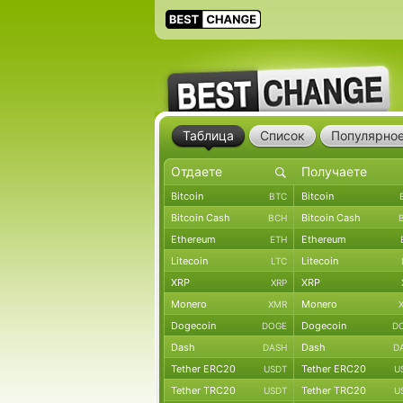
Таблица
Список
Популярно
Bitcoin
Bitcoin
BTC
Bitcoin Cash
Bitcoin Cash
BCH
Ethereum
Ethereum
ETH
Litecoin
Litecoin
LTC
XRP
XRP
XRP
Monero
Monero
XMR
Dogecoin
Dogecoin
DOGE
D
Dash
Dash
DASH
D
Tether ERC20
Tether ERC20
USDT
U
Tether TRC20
Tether TRC20
USDT
U