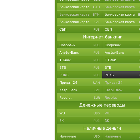
Банковская карта
Банковская карта
UAH
Банковская карта
Банковская карта
BYN
Банковская карта
Банковская карта
KZT
СБП
СБП
RUB
Интернет-банкинг
Сбербанк
Сбербанк
RUB
Альфа-Банк
Альфа-Банк
RUB
Т-Банк
Т-Банк
RUB
ВТБ
ВТБ
RUB
РНКБ
РНКБ
RUB
Приват 24
Приват 24
UAH
Kaspi Bank
Kaspi Bank
KZT
Revolut
Revolut
EUR
Денежные переводы
WU
WU
USD
ЗК
ЗК
RUB
Наличные деньги
Наличные
Наличные
USD