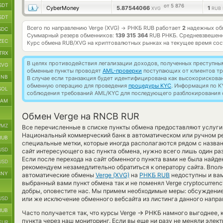
SDT
от 5 876
CyberMoney
5.87544066
1
XVG
RUB
SDT
Всего по направлению Verge (XVG)
РНКБ RUB работает
2
надежных обм
→
SDC
Суммарный резерв обменников:
139 315 364
RUB РНКБ.
Средневзвешенн
ZEC
Курс обмена
RUB/XVG
на криптовалютных рынках на текущее время со
TRX
В целях противодействия легализации доходов, полученных преступны
XVG
обменные пункты проводят
AML-проверки
поступающих от клиентов тр
BNB
В случае если транзакция будет идентифицирована как высокорискова
обменную операцию для проведения
процедуры KYC
. Информация по K
SOL
соблюдения требований AML/KYC для последующего разблокирования с
RAM
Обмен Verge на RNCB RUR
MZ
Все перечисленные в списке пункты обмена предоставляют услуг
Национальный коммерческий банк в автоматическом или ручном р
RUB
специальные метки, которые иногда располагаются рядом с назван
USD
сайт интересующего вас пункта обмена, нужно всего лишь один ра
Если после перехода на сайт обменного пункта вами не была найд
USD
рекомендуем незамедлительно обратиться к оператору сайта. Впол
CNY
автоматические обмены
Verge (XVG)
на
РНКБ RUB
недоступны и вам
выбранный вами пункт обмена так и не поменял Verge cryptocurrency
добры, оповестите нас. Мы примем необходимые меры: обсуждение
USD
или же исключение обменного вебсайта из листинга данного напра
RUB
→
Часто получается так, что курсы Verge
РНКБ намного выгоднее, к
пункта через наш мониторинг. Если вы еще ни разу не меняли элек
EUR