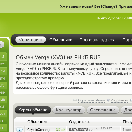
Уже видели новый BestChange? Пригла
Всего курсов:
12388
Мониторинг
Обменники
Проверка адреса
Пар
е
Обмен Verge (XVG) на РНКБ RUB
С помощью нашего онлайн-сервиса каждый пользователь сможет 
BTC
Verge (XVG) на РНКБ RUB по наилучшему курсу. Определите оптим
BCH
на резервное количество валюты RNCB RUR. Все предлагаемые 
проходят строгую проверку.
ETH
Для клиентов, которые в первый раз воспользовались монитори
LTC
рассказывающее о функциях сервиса.
XRP
XMR
Обратный обмен
Избранное
OGE
Курсы обмена
Калькулятор
Оповещение
Дво
ASH
SDT
Обменник
Отдаете
Пол
▲
SDT
от 293 727
CryptoXchange
5.87453378
1
XVG
RUB