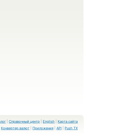
Блог
|
Справочный центр
|
English
|
Карта сайта
Конвертер валют
|
Приложения
|
API
|
Push TX