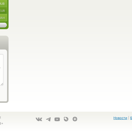
RUB
EUR
UAH
!
Новости
|
8+