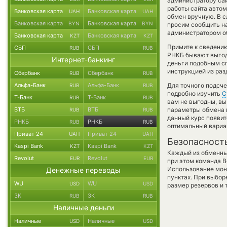
администратору сай
работы сайта авто
Банковская карта
Банковская карта
UAH
UAH
обмен вручную. В с
Банковская карта
Банковская карта
BYN
BYN
просим сообщить н
администратором об
Банковская карта
Банковская карта
KZT
KZT
Примите к сведению
СБП
СБП
RUB
RUB
РНКБ бывают выгодн
Интернет-банкинг
деньги подобным сп
инструкцией из раз
Сбербанк
Сбербанк
RUB
RUB
Альфа-Банк
Альфа-Банк
Для точного подсче
RUB
RUB
подробно изучить
С
Т-Банк
Т-Банк
RUB
RUB
вам не выгодны, в
ВТБ
ВТБ
параметры обмена в
RUB
RUB
данный курс появит
РНКБ
РНКБ
RUB
RUB
оптимальный вариан
Приват 24
Приват 24
UAH
UAH
Безопасност
Kaspi Bank
Kaspi Bank
KZT
KZT
Каждый из обменны
Revolut
Revolut
EUR
EUR
при этом команда 
Использование мон
Денежные переводы
пунктах. При выбор
WU
WU
USD
USD
размер резервов и 
ЗК
ЗК
RUB
RUB
Наличные деньги
Наличные
Наличные
USD
USD