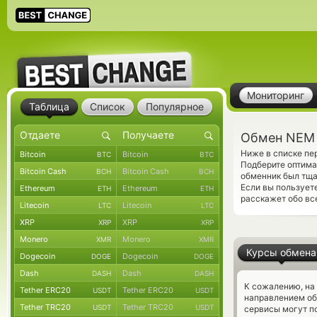
Мониторинг
Таблица
Список
Популярное
Обмен NEM 
Ниже в списке п
Bitcoin
Bitcoin
BTC
BTC
Подберите оптима
Bitcoin Cash
Bitcoin Cash
BCH
BCH
обменник был тща
Если вы пользует
Ethereum
Ethereum
ETH
ETH
расскажет обо все
Litecoin
Litecoin
LTC
LTC
XRP
XRP
XRP
XRP
Monero
Monero
XMR
XMR
Курсы обмена
Dogecoin
Dogecoin
DOGE
DOGE
Dash
Dash
DASH
DASH
К сожалению, на
Tether ERC20
Tether ERC20
USDT
USDT
направлением о
Tether TRC20
Tether TRC20
USDT
USDT
сервисы могут по