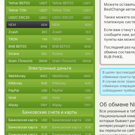
Tether BEP20
Tether BEP20
USDT
USDT
Можете оставит
BestChange авто
Tether TON
Tether TON
USDT
USDT
Также можете о
USDC ERC20
USDC ERC20
USDC
USDC
платежную сист
NEM
NEM
XEM
XEM
Если вам станут
Zcash
Zcash
ZEC
ZEC
сообщите нам, в
TRON
TRON
пункты как можно
TRX
TRX
BNB BEP20
BNB BEP20
BNB
BNB
Последний раз к
обмена составл
Solana
Solana
SOL
SOL
RUB РНКБ.
Gram (Toncoin)
Gram (Toncoin)
GRAM
GRAM
Электронные деньги
В целях противоде
WebMoney
WebMoney
WMZ
WMZ
обменные пункты п
В случае если тра
ЮMoney
ЮMoney
RUB
RUB
обменную операци
PayPal
PayPal
соблюдения требов
USD
USD
Volet
Volet
USD
USD
Об обмене N
Alipay
Alipay
CNY
CNY
Все указанные в т
Банковские счета и карты
Национальный комм
Банковская карта
Банковская карта
USD
USD
которые бывают рас
интересующего вас 
Банковская карта
Банковская карта
RUB
RUB
вы перешли на сайт
Банковская карта
Банковская карта
EUR
EUR