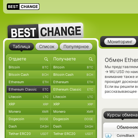
Мониторинг
Таблица
Список
Популярное
Обмен Ether
Мы представляем 
Bitcoin
Bitcoin
BTC
BTC
→
WU USD по наил
Bitcoin Cash
Bitcoin Cash
BCH
BCH
внимание также и
проходят доскона
Ethereum
Ethereum
ETH
ETH
Если вы решили в
Ethereum Classic
Ethereum Classic
ETC
ETC
рассказывающее о
Litecoin
Litecoin
LTC
LTC
XRP
XRP
XRP
XRP
Monero
Monero
XMR
XMR
Курсы обмена
Dogecoin
Dogecoin
DOGE
DOGE
Dash
Dash
DASH
DASH
Обменни
Tether ERC20
Tether ERC20
USDT
USDT
CoinsBlack