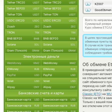
Tether TRC20
Tether TRC20
USDT
USDT
KZ007
Tether BEP20
Tether BEP20
USDT
USDT
GoodObmen
Tether TON
Tether TON
USDT
USDT
Всего по направлен
USDC ERC20
USDC ERC20
USDC
USDC
Суммарный резерв
Zcash
Zcash
ZEC
ZEC
Курс обмена
ETC/U
TRON
TRON
TRX
TRX
В целях противоде
BNB BEP20
BNB BEP20
BNB
BNB
обменные пункты п
Solana
Solana
SOL
SOL
В случае если тра
обменную операци
Gram (Toncoin)
Gram (Toncoin)
GRAM
GRAM
соблюдения требов
Электронные деньги
WebMoney
WebMoney
WMZ
WMZ
Об обмене Et
ЮMoney
ЮMoney
RUB
RUB
В приведенной табл
совершает автомат
PayPal
PayPal
USD
USD
на специальные мет
Volet
Volet
USD
USD
сайт обменного пун
переход на сайт об
Alipay
Alipay
CNY
CNY
консультанту сайта
Банковские счета и карты
Classic (ETC)
на
WU
Classic на WU в за
Банковская карта
Банковская карта
USD
USD
Только с вашей по
Банковская карта
Банковская карта
RUB
RUB
же отключим этот о
Банковская карта
Банковская карта
EUR
EUR