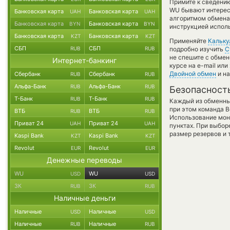
Примите к сведению
WU бывают интересн
Банковская карта
Банковская карта
UAH
UAH
алгоритмом обмена 
Банковская карта
Банковская карта
BYN
BYN
инструкцией испол
Банковская карта
Банковская карта
KZT
KZT
Применяйте
Кальку
СБП
СБП
RUB
RUB
подробно изучить
С
не спешите с обмен
Интернет-банкинг
курсе на e-mail ил
Двойной обмен
и на
Сбербанк
Сбербанк
RUB
RUB
Альфа-Банк
Альфа-Банк
RUB
RUB
Безопасност
Т-Банк
Т-Банк
RUB
RUB
Каждый из обменны
при этом команда 
ВТБ
ВТБ
RUB
RUB
Использование мон
Приват 24
Приват 24
UAH
UAH
пунктах. При выбор
размер резервов и 
Kaspi Bank
Kaspi Bank
KZT
KZT
Revolut
Revolut
EUR
EUR
Денежные переводы
WU
WU
USD
USD
ЗК
ЗК
RUB
RUB
Наличные деньги
Наличные
Наличные
USD
USD
Наличные
Наличные
RUB
RUB