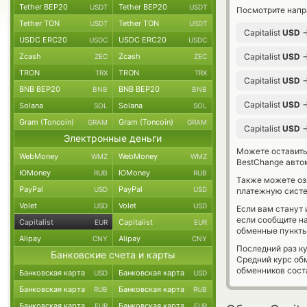
Tether BEP20
Tether BEP20
USDT
USDT
Посмотрите напр
Tether TON
Tether TON
USDT
USDT
Capitalist
USD
USDC ERC20
USDC ERC20
USDC
USDC
Zcash
Zcash
Capitalist
USD
ZEC
ZEC
TRON
TRON
TRX
TRX
Capitalist
USD
BNB BEP20
BNB BEP20
BNB
BNB
Capitalist
USD
Solana
Solana
SOL
SOL
Gram (Toncoin)
Gram (Toncoin)
GRAM
GRAM
Capitalist
USD
Электронные деньги
Можете оставит
WebMoney
WebMoney
WMZ
WMZ
BestChange авто
ЮMoney
ЮMoney
RUB
RUB
Также можете о
PayPal
PayPal
USD
USD
платежную систем
Volet
Volet
USD
USD
Если вам станут
если сообщите н
Capitalist
Capitalist
EUR
EUR
обменные пункты
Alipay
Alipay
CNY
CNY
Последний раз ку
Банковские счета и карты
Средний курс об
обменников сос
Банковская карта
Банковская карта
USD
USD
Банковская карта
Банковская карта
RUB
RUB
Банковская карта
Банковская карта
EUR
EUR