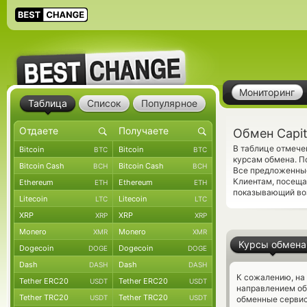
Мониторинг
Таблица
Список
Популярное
Обмен Capit
В таблице отмече
Bitcoin
Bitcoin
BTC
BTC
курсам обмена. П
Bitcoin Cash
Bitcoin Cash
BCH
BCH
Все предложенны
Клиентам, посещ
Ethereum
Ethereum
ETH
ETH
показывающий воз
Litecoin
Litecoin
LTC
LTC
XRP
XRP
XRP
XRP
Monero
Monero
XMR
XMR
Курсы обмена
Dogecoin
Dogecoin
DOGE
DOGE
Dash
Dash
DASH
DASH
К сожалению, на
Tether ERC20
Tether ERC20
USDT
USDT
направлением об
Tether TRC20
Tether TRC20
USDT
USDT
обменные сервис