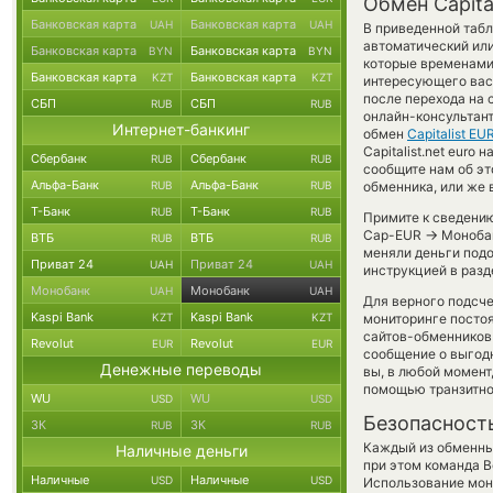
Обмен Capita
Банковская карта
Банковская карта
UAH
UAH
В приведенной таб
автоматический или
Банковская карта
Банковская карта
BYN
BYN
которые временами 
Банковская карта
Банковская карта
KZT
KZT
интересующего вас 
после перехода на 
СБП
СБП
RUB
RUB
онлайн-консультант
Интернет-банкинг
обмен
Capitalist EU
Capitalist.net eur
Сбербанк
Сбербанк
RUB
RUB
сообщите нам об э
Альфа-Банк
Альфа-Банк
RUB
RUB
обменника, или же 
Т-Банк
Т-Банк
RUB
RUB
Примите к сведению
→
Cap-EUR
Монобан
ВТБ
ВТБ
RUB
RUB
меняли деньги подо
Приват 24
Приват 24
UAH
UAH
инструкцией в разд
Монобанк
Монобанк
UAH
UAH
Для верного подсче
Kaspi Bank
Kaspi Bank
KZT
KZT
мониторинге посто
сайтов-обменников 
Revolut
Revolut
EUR
EUR
сообщение о выгодн
Денежные переводы
вы, в любой момен
помощью транзитно
WU
WU
USD
USD
Безопасност
ЗК
ЗК
RUB
RUB
Каждый из обменны
Наличные деньги
при этом команда 
Наличные
Наличные
USD
USD
Использование мон