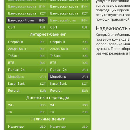
услугам постоянно
устраивают, воспо
Банковская карта
Банковская карта
BYN
BYN
подходящих курсов 
Банковская карта
Банковская карта
KZT
KZT
отсутствуют, вы в
помощи транзитной
Банковский счет
Банковский счет
BGN
BGN
СБП
СБП
Надежность 
RUB
RUB
Интернет-банкинг
Каждый из обменны
при этом команда 
Сбербанк
Сбербанк
RUB
RUB
Использование мон
пунктах. При выбор
Альфа-Банк
Альфа-Банк
RUB
RUB
размер резервов и 
Т-Банк
Т-Банк
RUB
RUB
ВТБ
ВТБ
RUB
RUB
Приват 24
Приват 24
UAH
UAH
Монобанк
Монобанк
UAH
UAH
Kaspi Bank
Kaspi Bank
KZT
KZT
Revolut
Revolut
EUR
EUR
Денежные переводы
WU
WU
USD
USD
ЗК
ЗК
RUB
RUB
Наличные деньги
Наличные
Наличные
USD
USD