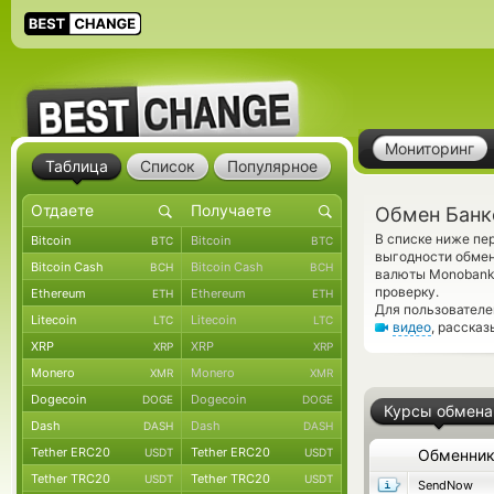
Мониторинг
Таблица
Список
Популярное
Обмен Банк
В списке ниже пе
Bitcoin
Bitcoin
BTC
BTC
выгодности обмен
Bitcoin Cash
Bitcoin Cash
BCH
BCH
валюты Monobank
проверку.
Ethereum
Ethereum
ETH
ETH
Для пользователе
Litecoin
Litecoin
LTC
LTC
видео
, расска
XRP
XRP
XRP
XRP
Monero
Monero
XMR
XMR
Dogecoin
Dogecoin
DOGE
DOGE
Курсы обмена
Dash
Dash
DASH
DASH
Tether ERC20
Tether ERC20
USDT
USDT
Обменни
Tether TRC20
Tether TRC20
USDT
USDT
SendNow