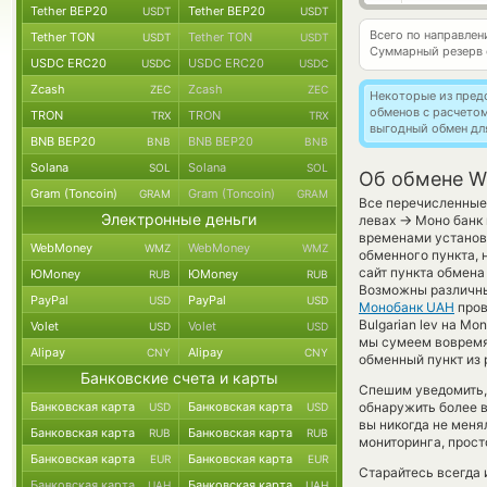
Tether BEP20
Tether BEP20
USDT
USDT
Всего по направле
Tether TON
Tether TON
USDT
USDT
Суммарный резерв
USDC ERC20
USDC ERC20
USDC
USDC
Zcash
Zcash
ZEC
ZEC
Некоторые из пред
обменов с расчето
TRON
TRON
TRX
TRX
выгодный обмен дл
BNB BEP20
BNB BEP20
BNB
BNB
Solana
Solana
SOL
SOL
Об обмене Wi
Gram (Toncoin)
Gram (Toncoin)
GRAM
GRAM
Все перечисленные 
Электронные деньги
→
левах
Моно банк 
временами установл
WebMoney
WebMoney
WMZ
WMZ
обменного пункта, 
сайт пункта обмена
ЮMoney
ЮMoney
RUB
RUB
Возможны различны
PayPal
PayPal
USD
USD
Монобанк UAH
пров
Bulgarian lev на M
Volet
Volet
USD
USD
мы сумеем вовремя
Alipay
Alipay
CNY
CNY
обменный пункт из 
Банковские счета и карты
Спешим уведомить,
Банковская карта
Банковская карта
обнаружить более 
USD
USD
вы никогда не мен
Банковская карта
Банковская карта
RUB
RUB
мониторинга, прост
Банковская карта
Банковская карта
EUR
EUR
Старайтесь всегда
Банковская карта
Банковская карта
UAH
UAH