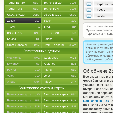
Tether BEP20
Tether BEP20
USDT
USDT
CryptoKarma
Tether TON
Tether TON
USDT
USDT
UniCash
USDC ERC20
USDC ERC20
USDC
USDC
Bakster
Zcash
Zcash
ZEC
ZEC
Всего по направлен
TRON
TRON
TRX
TRX
Суммарный резерв
BNB BEP20
BNB BEP20
BNB
BNB
Курс обмена
ZEC/R
Solana
Solana
SOL
SOL
В целях противоде
Gram (Toncoin)
Gram (Toncoin)
GRAM
GRAM
обменные пункты п
Электронные деньги
В случае если тра
обменную операци
WebMoney
WebMoney
WMZ
WMZ
соблюдения требов
ЮMoney
ЮMoney
RUB
RUB
PayPal
PayPal
USD
USD
Об обмене Zc
Volet
Volet
USD
USD
Все указанные в сп
через банкомат в а
Alipay
Alipay
CNY
CNY
установлены около 
Банковские счета и карты
выбранного вами об
совершили переход 
Банковская карта
Банковская карта
USD
USD
менеджеру сайта-о
Банковская карта
Банковская карта
RUB
RUB
Банк cash-in RUB
не
на T-Bank via ATM 
Банковская карта
Банковская карта
EUR
EUR
соответствующие м
Банковская карта
Банковская карта
UAH
UAH
вебсайта из листин