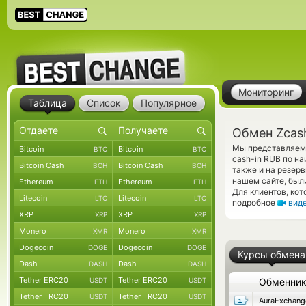
Мониторинг
Таблица
Список
Популярное
Обмен Zcash
Мы представляем 
Bitcoin
Bitcoin
BTC
BTC
cash-in RUB по н
Bitcoin Cash
Bitcoin Cash
BCH
BCH
также и на резер
нашем сайте, был
Ethereum
Ethereum
ETH
ETH
Для клиентов, ко
Litecoin
Litecoin
LTC
LTC
подробное
вид
XRP
XRP
XRP
XRP
Monero
Monero
XMR
XMR
Dogecoin
Dogecoin
DOGE
DOGE
Курсы обмена
Dash
Dash
DASH
DASH
Tether ERC20
Tether ERC20
USDT
USDT
Обменни
Tether TRC20
Tether TRC20
USDT
USDT
AuraExchang