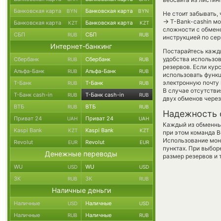
Банковская карта
Банковская карта
BYN
BYN
Не стоит забывать,
→
T-Bank-cashin мо
Банковская карта
Банковская карта
KZT
KZT
сложности с обмено
СБП
СБП
RUB
RUB
инструкцией по сер
Интернет-банкинг
Постарайтесь кажд
удобства использов
Сбербанк
Сбербанк
RUB
RUB
резервов. Если кур
Альфа-Банк
Альфа-Банк
RUB
RUB
использовать фун
электронную почту 
Т-Банк
Т-Банк
RUB
RUB
В случае отсутств
Т-Банк cash-in
Т-Банк cash-in
RUB
RUB
двух обменов через
ВТБ
ВТБ
RUB
RUB
Надежность 
Приват 24
Приват 24
UAH
UAH
Каждый из обменны
Kaspi Bank
Kaspi Bank
KZT
KZT
при этом команда 
Использование мон
Revolut
Revolut
EUR
EUR
пунктах. При выбор
Денежные переводы
размер резервов и 
WU
WU
USD
USD
ЗК
ЗК
RUB
RUB
Наличные деньги
Наличные
Наличные
USD
USD
Наличные
Наличные
RUB
RUB