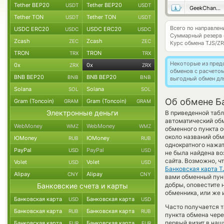
Tether BEP20
Tether BEP20
USDT
USDT
GeekChange
Tether TON
Tether TON
USDT
USDT
Всего по направлен
USDC ERC20
USDC ERC20
USDC
USDC
Суммарный резерв
Zcash
Zcash
ZEC
ZEC
Курс обмена
TJS/Z
TRON
TRON
TRX
TRX
Некоторые из пред
0x
0x
ZRX
ZRX
обменов с расчето
BNB BEP20
BNB BEP20
BNB
BNB
выгодный обмен дл
Solana
Solana
SOL
SOL
Об обмене Ба
Gram (Toncoin)
Gram (Toncoin)
GRAM
GRAM
Электронные деньги
В приведенной табл
автоматический об
WebMoney
WebMoney
WMZ
WMZ
обменного пункта о
около названий обм
ЮMoney
ЮMoney
RUB
RUB
однократного нажат
PayPal
PayPal
USD
USD
не была найдена в
сайта. Возможно, ч
Volet
Volet
USD
USD
Банковская карта T
Alipay
Alipay
CNY
CNY
вами обменный пункт 
добры, оповестите
Банковские счета и карты
обменника, или же 
Банковская карта
Банковская карта
USD
USD
Часто получается т
Банковская карта
Банковская карта
RUB
RUB
пункта обмена чере
первый визит в наш
Банковская карта
Банковская карта
EUR
EUR