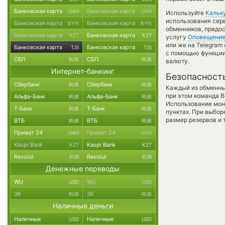
Банковская карта
Банковская карта
UAH
UAH
Используйте
Кальк
использования серв
Банковская карта
Банковская карта
BYN
BYN
обменников, предос
Банковская карта
Банковская карта
KZT
KZT
услугу
Оповещени
или же на Telegram 
Банковская карта
Банковская карта
TJS
TJS
с помощью функци
СБП
СБП
RUB
RUB
валюту.
Интернет-банкинг
Безопасност
Сбербанк
Сбербанк
RUB
RUB
Каждый из обменны
при этом команда 
Альфа-Банк
Альфа-Банк
RUB
RUB
Использование мон
Т-Банк
Т-Банк
RUB
RUB
пунктах. При выбор
размер резервов и 
ВТБ
ВТБ
RUB
RUB
Приват 24
Приват 24
UAH
UAH
Kaspi Bank
Kaspi Bank
KZT
KZT
Revolut
Revolut
EUR
EUR
Денежные переводы
WU
WU
USD
USD
ЗК
ЗК
RUB
RUB
Наличные деньги
Наличные
Наличные
USD
USD