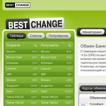
Мониторинг
Таблица
Список
Популярное
Обмен Банко
С помощью нашего
Bitcoin
Bitcoin
BTC
BTC
→
0x (ZRX) по вы
Bitcoin Cash
Bitcoin Cash
BCH
BCH
количество валют
тщательную прове
Ethereum
Ethereum
ETH
ETH
Клиентам, которы
Litecoin
Litecoin
LTC
LTC
показывающий все
XRP
XRP
XRP
XRP
Monero
Monero
XMR
XMR
Dogecoin
Dogecoin
DOGE
DOGE
Курсы обмена
Dash
Dash
DASH
DASH
Tether ERC20
Tether ERC20
USDT
USDT
Обменни
Tether TRC20
Tether TRC20
USDT
USDT
CoinsBlack