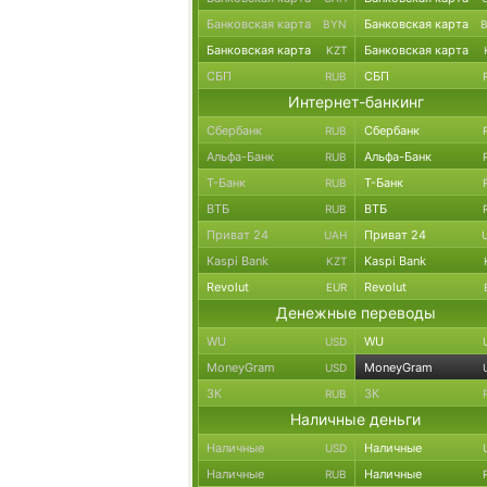
Банковская карта
Банковская карта
BYN
Банковская карта
Банковская карта
KZT
СБП
СБП
RUB
Интернет-банкинг
Сбербанк
Сбербанк
RUB
Альфа-Банк
Альфа-Банк
RUB
Т-Банк
Т-Банк
RUB
ВТБ
ВТБ
RUB
Приват 24
Приват 24
UAH
Kaspi Bank
Kaspi Bank
KZT
Revolut
Revolut
EUR
Денежные переводы
WU
WU
USD
MoneyGram
MoneyGram
USD
ЗК
ЗК
RUB
Наличные деньги
Наличные
Наличные
USD
Наличные
Наличные
RUB