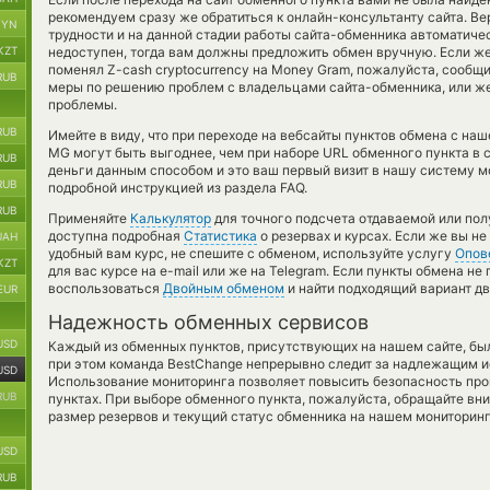
рекомендуем сразу же обратиться к онлайн-консультанту сайта. В
BYN
трудности и на данной стадии работы сайта-обменника автоматич
KZT
недоступен, тогда вам должны предложить обмен вручную. Если же
поменял Z-cash cryptocurrency на Money Gram, пожалуйста, сообщ
RUB
меры по решению проблем с владельцами сайта-обменника, или же 
проблемы.
RUB
Имейте в виду, что при переходе на вебсайты пунктов обмена с на
MG могут быть выгоднее, чем при наборе URL обменного пункта в с
RUB
деньги данным способом и это ваш первый визит в нашу систему м
RUB
подробной инструкцией из раздела FAQ.
RUB
Применяйте
Калькулятор
для точного подсчета отдаваемой или по
доступна подробная
Статистика
о резервах и курсах. Если же вы н
UAH
удобный вам курс, не спешите с обменом, используйте услугу
Опов
KZT
для вас курсе на e-mail или же на Telegram. Если пункты обмена не
воспользоваться
Двойным обменом
и найти подходящий вариант д
EUR
Надежность обменных сервисов
USD
Каждый из обменных пунктов, присутствующих на нашем сайте, бы
при этом команда BestChange непрерывно следит за надлежащим и
USD
Использование мониторинга позволяет повысить безопасность пр
RUB
пунктах. При выборе обменного пункта, пожалуйста, обращайте вн
размер резервов и текущий статус обменника на нашем мониторинг
USD
RUB