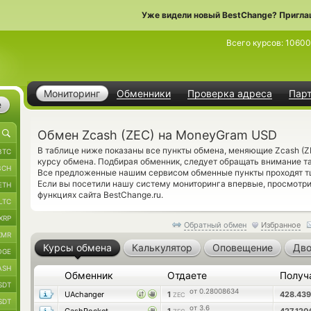
Уже видели новый BestChange? Пригла
Всего курсов:
10600
Мониторинг
Обменники
Проверка адреса
Пар
е
Обмен Zcash (ZEC) на MoneyGram USD
В таблице ниже показаны все пункты обмена, меняющие Zcash (
BTC
курсу обмена. Подбирая обменник, следует обращать внимание т
BCH
Все предложенные нашим сервисом обменные пункты проходят т
Если вы посетили нашу систему мониторинга впервые, просмотр
ETH
функциях сайта BestChange.ru.
LTC
XRP
Обратный обмен
Избранное
XMR
Курсы обмена
Калькулятор
Оповещение
Дво
OGE
ASH
Обменник
Отдаете
Получ
SDT
от 0.28008634
UAchanger
1
428.43
ZEC
SDT
от 3.6