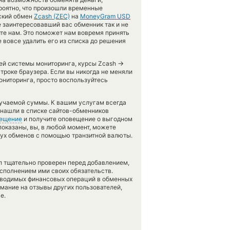
ероятно, что произошли временные
еский обмен
Zcash (ZEC)
на
MoneyGram USD
 заинтересовавший вас обменник так и не
ите нам. Это поможет нам вовремя принять
вовсе удалить его из списка до решения
→
шей системы мониторинга, курсы Zcash
троке браузера. Если вы никогда не меняли
ониторинга, просто воспользуйтесь
лучаемой суммы. К вашим услугам всегда
е нашли в списке сайтов-обменников
ещение
и получите оповещение о выгодном
 показаны, вы, в любой момент, можете
вух обменов с помощью транзитной валюты.
л тщательно проверен перед добавлением,
сполнением ими своих обязательств.
оводимых финансовых операций в обменных
имание на отзывы других пользователей,
е.