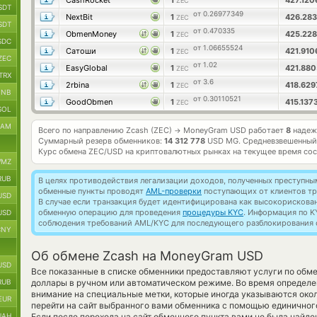
CashRocket
1
427.12
ZEC
SDT
от 0.26977349
NextBit
1
426.28
ZEC
SDT
от 0.470335
ObmenMoney
1
425.22
ZEC
SDC
от 1.06655524
Сатоши
1
421.91
ZEC
ZEC
от 1.02
EasyGlobal
1
421.88
ZEC
TRX
от 3.6
2rbina
1
418.62
ZEC
BNB
от 0.30110521
GoodObmen
1
415.137
ZEC
SOL
RAM
Всего по направлению Zcash (ZEC)
MoneyGram USD работает
8
надеж
→
Суммарный резерв обменников:
14 312 778
USD MG.
Средневзвешенный
Курс обмена
ZEC/USD
на криптовалютных рынках на текущее время со
MZ
RUB
В целях противодействия легализации доходов, полученных преступны
обменные пункты проводят
AML-проверки
поступающих от клиентов тр
USD
В случае если транзакция будет идентифицирована как высокорискова
обменную операцию для проведения
процедуры KYC
. Информация по K
USD
соблюдения требований AML/KYC для последующего разблокирования с
CNY
Об обмене Zcash на MoneyGram USD
USD
Все показанные в списке обменники предоставляют услуги по об
RUB
доллары в ручном или автоматическом режиме. Во время определе
внимание на специальные метки, которые иногда указываются око
EUR
перейти на сайт выбранного вами обменника с помощью единичног
UAH
Если после перехода на сайт обменного пункта вами не была найд