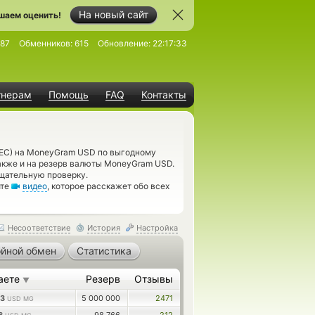
На новый сайт
шаем оценить!
87
Обменников:
615
Обновление:
22:17:33
тнерам
Помощь
FAQ
Контакты
ZEC) на MoneyGram USD по выгодному
акже и на резерв валюты MoneyGram USD.
щательную проверку.
ите
видео
, которое расскажет обо всех
Несоответствие
История
Настройка
йной обмен
Статистика
аете
Резерв
Отзывы
▼
93
5 000 000
2471
USD MG