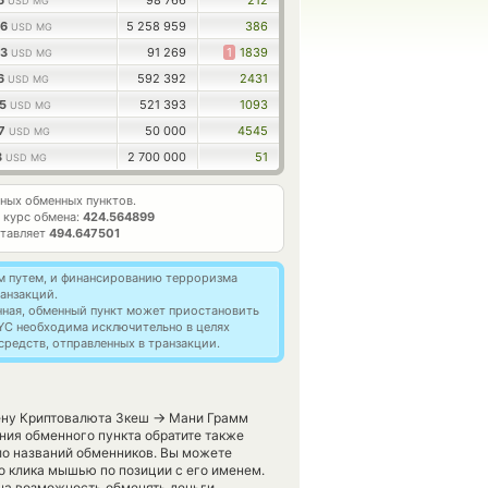
06
98 766
212
USD MG
36
5 258 959
386
USD MG
83
91 269
1
1839
USD MG
06
592 392
2431
USD MG
05
521 393
1093
USD MG
97
50 000
4545
USD MG
3
2 700 000
51
USD MG
ных обменных пунктов.
 курс обмена:
424.564899
ставляет
494.647501
м путем, и финансированию терроризма
анзакций.
нная, обменный пункт может приостановить
YC необходима исключительно в целях
редств, отправленных в транзакции.
→
мену Криптовалюта Зкеш
Мани Грамм
ния обменного пункта обратите также
ло названий обменников. Вы можете
о клика мышью по позиции с его именем.
ена возможность обменять деньги,