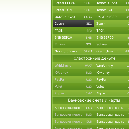
Tether BEP20
Tether BEP20
USDT
U
Tether TON
Tether TON
USDT
U
USDC ERC20
USDC ERC20
USDC
U
Zcash
Zcash
ZEC
TRON
TRON
TRX
BNB BEP20
BNB BEP20
BNB
Solana
Solana
SOL
Gram (Toncoin)
Gram (Toncoin)
GRAM
G
Электронные деньги
WebMoney
WebMoney
WMZ
W
ЮMoney
ЮMoney
RUB
PayPal
PayPal
USD
Volet
Volet
USD
Alipay
Alipay
CNY
Банковские счета и карты
Банковская карта
Банковская карта
USD
Банковская карта
Банковская карта
RUB
Банковская карта
Банковская карта
EUR
Банковская карта
Банковская карта
UAH