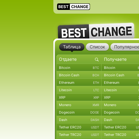
Таблица
Список
Популярно
Bitcoin
Bitcoin
BTC
Bitcoin Cash
Bitcoin Cash
BCH
Ethereum
Ethereum
ETH
Litecoin
Litecoin
LTC
XRP
XRP
XRP
Monero
Monero
XMR
Dogecoin
Dogecoin
DOGE
D
Dash
Dash
DASH
D
Tether ERC20
Tether ERC20
USDT
U
Tether TRC20
Tether TRC20
USDT
U