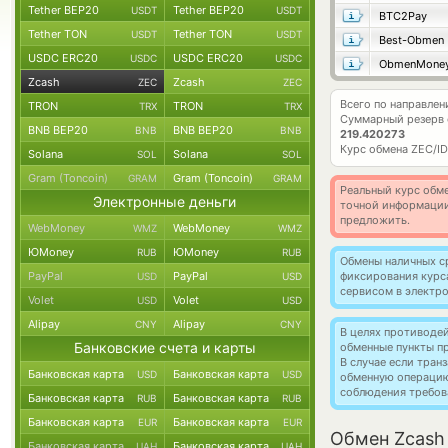
Tether BEP20
Tether BEP20
USDT
USDT
BTC2Pay
Tether TON
Tether TON
USDT
USDT
Best-Obmen
USDC ERC20
USDC ERC20
USDC
USDC
ObmenMone
Zcash
Zcash
ZEC
ZEC
Всего по направлен
TRON
TRON
TRX
TRX
Суммарный резерв
BNB BEP20
BNB BEP20
BNB
BNB
219.420273
Курс обмена
ZEC/I
Solana
Solana
SOL
SOL
Gram (Toncoin)
Gram (Toncoin)
GRAM
GRAM
Реальный курс обме
Электронные деньги
точной информации
предложить.
WebMoney
WebMoney
WMZ
WMZ
ЮMoney
ЮMoney
RUB
RUB
Обмены наличных с
PayPal
PayPal
фиксирования курс
USD
USD
сервисом в электр
Volet
Volet
USD
USD
Alipay
Alipay
CNY
CNY
В целях противоде
Банковские счета и карты
обменные пункты п
В случае если тра
Банковская карта
Банковская карта
USD
USD
обменную операци
соблюдения требов
Банковская карта
Банковская карта
RUB
RUB
Банковская карта
Банковская карта
EUR
EUR
Обмен Zcash 
Банковская карта
Банковская карта
UAH
UAH