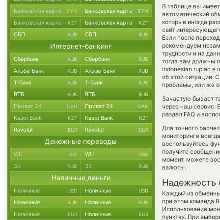
В таблице вы имеет
Банковская карта
Банковская карта
BYN
BYN
автоматический об
которые иногда рас
Банковская карта
Банковская карта
KZT
KZT
сайт интересующего
СБП
СБП
RUB
RUB
Если после переход
Интернет-банкинг
рекомендуем незаме
трудности и на дан
Сбербанк
Сбербанк
RUB
RUB
тогда вам должны п
Indonesian rupiah 
Альфа-Банк
Альфа-Банк
RUB
RUB
об этой ситуации.
Т-Банк
Т-Банк
RUB
RUB
проблемы, или же о
ВТБ
ВТБ
RUB
RUB
Зачастую бывает та
Приват 24
Приват 24
через наш сервис. 
UAH
UAH
раздел FAQ и воспо
Kaspi Bank
Kaspi Bank
KZT
KZT
Для точного расчет
Revolut
Revolut
EUR
EUR
мониторинге всегд
Денежные переводы
воспользуйтесь фу
получите сообщение
WU
WU
USD
USD
момент, можете во
ЗК
ЗК
RUB
RUB
валюты.
Наличные деньги
Надежность 
Наличные
Наличные
USD
USD
Каждый из обменны
при этом команда 
Наличные
Наличные
RUB
RUB
Использование мон
Наличные
Наличные
EUR
EUR
пунктах. При выбор