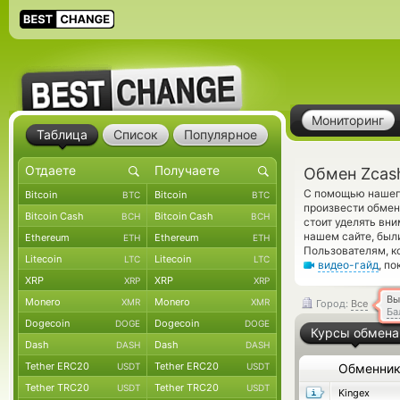
Мониторинг
Таблица
Список
Популярное
Обмен Zcash
С помощью нашего
Bitcoin
Bitcoin
BTC
BTC
произвести обмен
Bitcoin Cash
Bitcoin Cash
BCH
BCH
стоит уделять вн
нашем сайте, был
Ethereum
Ethereum
ETH
ETH
Пользователям, к
Litecoin
Litecoin
LTC
LTC
видео-гайд
, п
XRP
XRP
XRP
XRP
Вы
Monero
Monero
XMR
XMR
Город:
Все
Ба
Dogecoin
Dogecoin
DOGE
DOGE
Курсы обмена
Dash
Dash
DASH
DASH
Tether ERC20
Tether ERC20
USDT
USDT
Обменни
Tether TRC20
Tether TRC20
USDT
USDT
Kingex