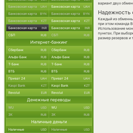
вариант двух обме
Банковская карта
Банковская карта
UAH
UAH
Надежность 
Банковская карта
Банковская карта
BYN
BYN
Каждый из обменны
Банковская карта
Банковская карта
KZT
KZT
при этом команда 
Банковская карта
Банковская карта
INR
INR
Использование мон
пунктах. При выбор
СБП
СБП
RUB
RUB
размер резервов и 
Интернет-банкинг
Сбербанк
Сбербанк
RUB
RUB
Альфа-Банк
Альфа-Банк
RUB
RUB
Т-Банк
Т-Банк
RUB
RUB
ВТБ
ВТБ
RUB
RUB
Приват 24
Приват 24
UAH
UAH
Kaspi Bank
Kaspi Bank
KZT
KZT
Revolut
Revolut
EUR
EUR
Денежные переводы
WU
WU
USD
USD
ЗК
ЗК
RUB
RUB
Наличные деньги
Наличные
Наличные
USD
USD