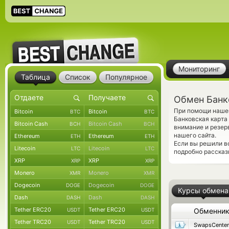
Мониторинг
Таблица
Список
Популярное
Обмен Банко
При помощи нашег
Bitcoin
Bitcoin
BTC
BTC
Банковская карта
Bitcoin Cash
Bitcoin Cash
BCH
BCH
внимание и резер
нашего сайта.
Ethereum
Ethereum
ETH
ETH
Если вы решили в
Litecoin
Litecoin
LTC
LTC
подробно рассказ
XRP
XRP
XRP
XRP
Monero
Monero
XMR
XMR
Dogecoin
Dogecoin
DOGE
DOGE
Курсы обмена
Dash
Dash
DASH
DASH
Tether ERC20
Tether ERC20
USDT
USDT
Обменни
Tether TRC20
Tether TRC20
USDT
USDT
SwapsCenter