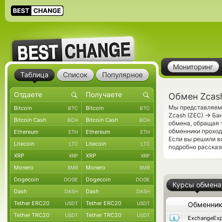
Мониторинг
Таблица
Список
Популярное
Обмен Zcash
Мы представляем 
Bitcoin
Bitcoin
BTC
BTC
→
Zcash (ZEC)
Бан
Bitcoin Cash
Bitcoin Cash
BCH
BCH
обмена, обращая 
обменники проход
Ethereum
Ethereum
ETH
ETH
Если вы решили в
Litecoin
Litecoin
LTC
LTC
подробно рассказ
XRP
XRP
XRP
XRP
Monero
Monero
XMR
XMR
Dogecoin
Dogecoin
DOGE
DOGE
Курсы обмена
Dash
Dash
DASH
DASH
Tether ERC20
Tether ERC20
USDT
USDT
Обменни
Tether TRC20
Tether TRC20
USDT
USDT
ExchangeExp