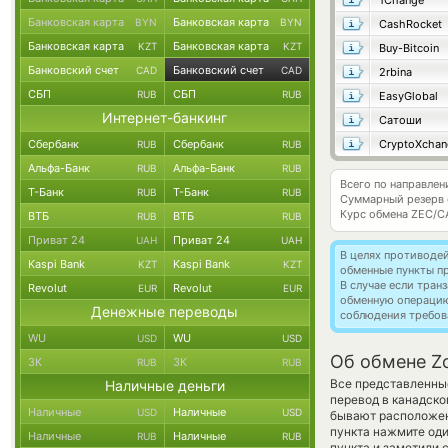
1Change
Банковская карта
Банковская карта
BYN
BYN
CashRocket
Банковская карта
Банковская карта
KZT
KZT
Buy-Bitcoin
Банковский счет
Банковский счет
CAD
CAD
2rbina
СБП
СБП
RUB
RUB
EasyGlobal
Интернет-банкинг
Сатоши
Сбербанк
Сбербанк
CryptoXchan
RUB
RUB
Альфа-Банк
Альфа-Банк
RUB
RUB
Всего по направлен
Т-Банк
Т-Банк
RUB
RUB
Суммарный резерв
Курс обмена
ZEC/C
ВТБ
ВТБ
RUB
RUB
Приват 24
Приват 24
UAH
UAH
В целях противоде
Kaspi Bank
Kaspi Bank
KZT
KZT
обменные пункты п
В случае если тра
Revolut
Revolut
EUR
EUR
обменную операци
Денежные переводы
соблюдения требов
WU
WU
USD
USD
Об обмене Zc
ЗК
ЗК
RUB
RUB
Все представленны
Наличные деньги
перевод в канадско
Наличные
Наличные
USD
USD
бывают расположены
пункта нажмите оди
Наличные
Наличные
RUB
RUB
пункта и заметили 