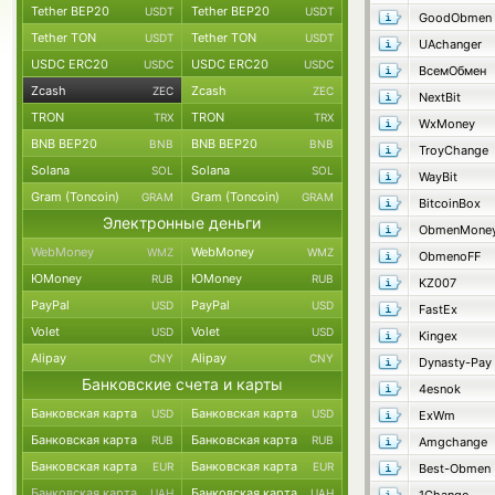
Tether BEP20
Tether BEP20
USDT
USDT
GoodObmen
Tether TON
Tether TON
USDT
USDT
UAchanger
USDC ERC20
USDC ERC20
USDC
USDC
ВсемОбмен
Zcash
Zcash
ZEC
ZEC
NextBit
TRON
TRON
TRX
TRX
WxMoney
BNB BEP20
BNB BEP20
BNB
BNB
TroyChange
Solana
Solana
SOL
SOL
WayBit
Gram (Toncoin)
Gram (Toncoin)
GRAM
GRAM
BitcoinBox
Электронные деньги
ObmenMone
WebMoney
WebMoney
WMZ
WMZ
ObmenoFF
ЮMoney
ЮMoney
RUB
RUB
KZ007
PayPal
PayPal
USD
USD
FastEx
Volet
Volet
USD
USD
Kingex
Alipay
Alipay
CNY
CNY
Dynasty-Pay
Банковские счета и карты
4esnok
Банковская карта
Банковская карта
USD
USD
ExWm
Банковская карта
Банковская карта
RUB
RUB
Amgchange
Банковская карта
Банковская карта
EUR
EUR
Best-Obmen
Банковская карта
Банковская карта
UAH
UAH