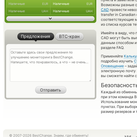
Наличные
Наличные
EUR
EUR
Возможны разные сб
CAD
провести невоз
Наличные
Наличные
UAH
UAH
transfer in Canadia
соответствующие м
из списка курсов т
Имейте в виду, что
Предложения
BTC-кран
CAD могут быть выг
данным способом и 
разделе FAQ.
Применяйте
Кальку
подробно изучить
С
Оповещение
– зада
электронную почту 
вы сможете найти 
Безопасност
Каждый из обменны
при этом команда 
Использование мон
пунктах. При выбор
размер резервов и 
© 2007-2026 BestChange. Знаем, где обменять!