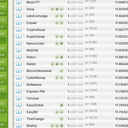
от 1 010
Bitok777
1
11.946
USDT SOL
EUR
от 220
Sona
1
11.934
USDT SOL
UAH
от 220
LetsExchange
1
11.934
USDT SOL
BYN
от 500
Expeer
1
11.933
USDT SOL
KZT
от 74.53
CryptoRoyal
1
11.927
USDT SOL
RUB
от 100
KryptoSwap
1
11.923
USDT SOL
от 6 000
RamonCash
1
11.9226
USDT SOL
RUB
от 450
MultiVal
1
11.9151
USDT SOL
RUB
от 5 000
Platov
1
11.887
USDT SOL
RUB
от 7 000
Delets
1
11.864
USDT SOL
RUB
от 102
BitcoinObmennik
1
11.855
USDT SOL
UAH
от 12.89
CyberMoney
1
11.8514
USDT SOL
KZT
от 3 072
Вобменка
1
11.7818
USDT SOL
EUR
от 3 076
Express-PM
1
11.7654
USDT SOL
от 418
Сатоши
1
11.757
USDT SOL
USD
от 1 028
EasyGlobal
1
11.7412
USDT SOL
RUB
от 30.03
EasyBit
1
11.703
USDT SOL
от 30.03
TheChange
1
11.6564
USDT SOL
от 609
USD
Bitality
1
11.536
USDT SOL