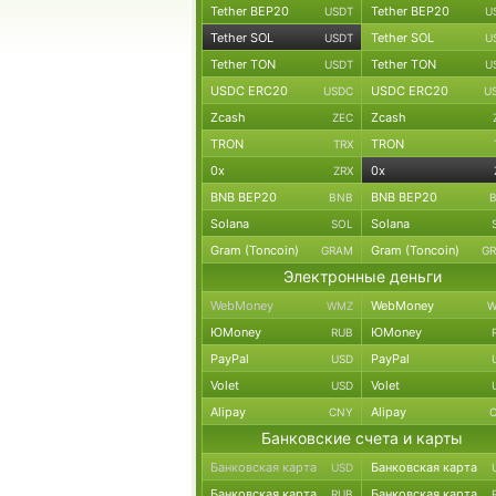
Tether BEP20
Tether BEP20
USDT
U
Tether SOL
Tether SOL
USDT
U
Tether TON
Tether TON
USDT
U
USDC ERC20
USDC ERC20
USDC
U
Zcash
Zcash
ZEC
TRON
TRON
TRX
0x
0x
ZRX
BNB BEP20
BNB BEP20
BNB
Solana
Solana
SOL
Gram (Toncoin)
Gram (Toncoin)
GRAM
G
Электронные деньги
WebMoney
WebMoney
WMZ
W
ЮMoney
ЮMoney
RUB
PayPal
PayPal
USD
Volet
Volet
USD
Alipay
Alipay
CNY
Банковские счета и карты
Банковская карта
Банковская карта
USD
Банковская карта
Банковская карта
RUB