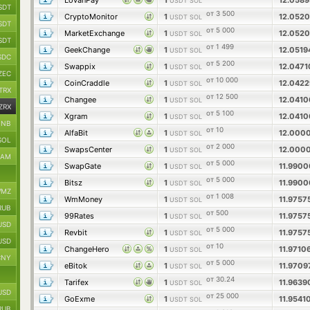
LovanPay
1
12.058
USDT SOL
SDT
от 3 500
CryptoMonitor
1
12.052
USDT SOL
SDT
от 5 000
MarketExchange
1
12.052
USDT SOL
SDT
от 1 499
GeekChange
1
12.051
USDT SOL
SDC
от 5 200
Swappix
1
12.047
USDT SOL
ZEC
от 10 000
CoinCraddle
1
12.042
USDT SOL
TRX
от 12 500
Changee
1
12.041
USDT SOL
ZRX
от 5 100
Xgram
1
12.041
USDT SOL
BNB
от 10
AlfaBit
1
12.000
USDT SOL
SOL
от 2 000
SwapsCenter
1
12.000
USDT SOL
RAM
от 5 000
SwapGate
1
11.990
USDT SOL
от 5 000
Bitsz
1
11.990
USDT SOL
MZ
от 1 008
WmMoney
1
11.975
USDT SOL
RUB
от 500
99Rates
1
11.975
USDT SOL
USD
от 5 000
Revbit
1
11.975
USDT SOL
USD
от 10
ChangeHero
1
11.9710
USDT SOL
CNY
от 5 000
eBitok
1
11.970
USDT SOL
от 30.24
Tarifex
1
11.963
USDT SOL
USD
от 25 000
GoExme
1
11.954
USDT SOL
RUB