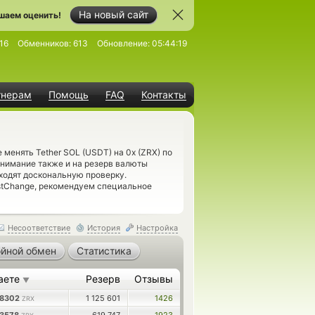
На новый сайт
шаем оценить!
16
Обменников:
613
Обновление:
05:44:19
тнерам
Помощь
FAQ
Контакты
менять Tether SOL (USDT) на 0x (ZRX) по
внимание также и на резерв валюты
ходят доскональную проверку.
stChange, рекомендуем специальное
Несоответствие
История
Настройка
йной обмен
Статистика
аете
Резерв
Отзывы
▼
48302
1 125 601
1426
ZRX