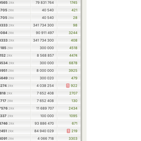
79565
79 831 764
1745
ZRX
15705
40 540
421
ZRX
15705
40 540
28
ZRX
33333
341 734 300
98
ZRX
71084
90 911 497
3244
ZRX
33333
341 734 300
408
ZRX
1185
300 000
4518
ZRX
5152
8 568 857
4474
ZRX
54534
300 000
6878
ZRX
40951
8 000 000
3925
ZRX
85649
300 020
479
ZRX
6274
4 038 254
1
922
ZRX
1818
7 652 408
2707
ZRX
1717
7 652 408
130
ZRX
57576
11 689 707
2434
ZRX
3337
100 000
1095
ZRX
23746
93 886 470
671
ZRX
2451
84 940 029
1
219
ZRX
38091
4 066 718
3303
ZRX