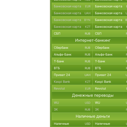
Банковская карта
Банковская карта
EUR
Банковская карта
Банковская карта
UAH
Банковская карта
Банковская карта
BYN
Банковская карта
Банковская карта
KZT
СБП
СБП
RUB
Интернет-банкинг
Сбербанк
Сбербанк
RUB
Альфа-Банк
Альфа-Банк
RUB
Т-Банк
Т-Банк
RUB
ВТБ
ВТБ
RUB
Приват 24
Приват 24
UAH
Kaspi Bank
Kaspi Bank
KZT
Revolut
Revolut
EUR
Денежные переводы
WU
WU
USD
ЗК
ЗК
RUB
Наличные деньги
Наличные
Наличные
USD