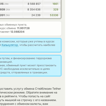
1515
8 568 857
1661
ZRX
3939
8 354 636
329
ZRX
7201
24 239
53336
ZRX
ых обменных пункта.
курс обмена:
11.951728
ставляет
12.088204
 комиссии, которые уже учтены в курсах
ей
Калькулятор
, чтобы рассчитать наиболее
м путем, и финансированию терроризма
анзакций.
нная, обменный пункт может приостановить
YC необходима исключительно в целях
редств, отправленных в транзакции.
доставить услугу обмена Стейблкоин Tether
атическом режиме. Обратите внимание на
 в рейтинге. Чтобы попасть на сайт
уть мышкой на строчку с его названием.
атруднения с обменом валюты, вам