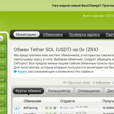
Уже видели новый BestChange? Пригла
Всего курсов:
11373
Мониторинг
Обменники
Проверка адреса
Пар
е
Обмен Tether SOL (USDT) на 0x (ZRX)
Мы представляем вам листинг обменников, в которых вы сможете 
BTC
наилучшему курсу в сети. Выбирая обменник, следует обращать 
BCH
0xProject. Все предлагаемые нашим сайтом обменные пункты про
Для посетителей, которые впервые пользуются мониторингом Be
ETH
видео
, рассказывающее о возможностях сервиса.
LTC
XRP
Обратный обмен
Избранное
XMR
Курсы обмена
Калькулятор
Оповещение
Дво
OGE
ASH
Обменник
Отдаете
Получ
SDT
от 24 332
BitFlaming
1
12.066
USDT SOL
SDT
от 9 733