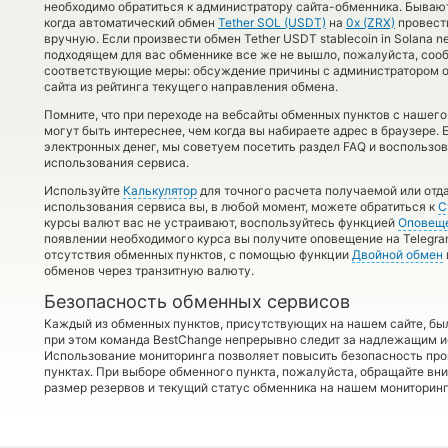
необходимо обратиться к администратору сайта-обменника. Бывают
когда автоматический обмен
Tether SOL (USDT)
на
0x (ZRX)
провести
вручную. Если произвести обмен Tether USDT stablecoin in Solana ne
подходящем для вас обменнике все же не вышло, пожалуйста, соо
соответствующие меры: обсуждение причины с администратором о
сайта из рейтинга текущего направления обмена.
Помните, что при переходе на вебсайты обменных пунктов с наше
могут быть интереснее, чем когда вы набираете адрес в браузере.
электронных денег, мы советуем посетить раздел FAQ и воспользо
использования сервиса.
Используйте
Калькулятор
для точного расчета получаемой или от
использования сервиса вы, в любой момент, можете обратиться к
С
курсы валют вас не устраивают, воспользуйтесь функцией
Оповещ
появлении необходимого курса вы получите оповещение на Telegra
отсутствия обменных пунктов, с помощью функции
Двойной обмен
обменов через транзитную валюту.
Безопасность обменных сервисов
Каждый из обменных пунктов, присутствующих на нашем сайте, бы
при этом команда BestChange непрерывно следит за надлежащим и
Использование мониторинга позволяет повысить безопасность пр
пунктах. При выборе обменного пункта, пожалуйста, обращайте вн
размер резервов и текущий статус обменника на нашем мониторинг