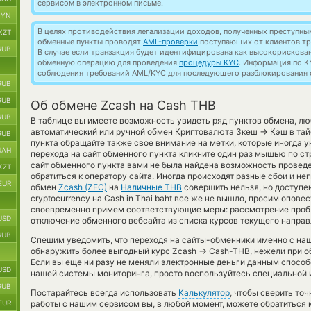
сервисом в электронном письме.
BYN
В целях противодействия легализации доходов, полученных преступны
KZT
обменные пункты проводят
AML-проверки
поступающих от клиентов тр
RUB
В случае если транзакция будет идентифицирована как высокорискова
обменную операцию для проведения
процедуры KYC
. Информация по K
соблюдения требований AML/KYC для последующего разблокирования с
RUB
RUB
Об обмене Zcash на Cash THB
RUB
В таблице вы имеете возможность увидеть ряд пунктов обмена, лю
→
автоматический или ручной обмен Криптовалюта Зкеш
Кэш в тай
RUB
пункта обращайте также свое внимание на метки, которые иногда у
UAH
перехода на сайт обменного пункта кликните один раз мышью по ст
сайт обменного пункта вами не была найдена возможность провед
KZT
обратиться к оператору сайта. Иногда происходят разные сбои и не
EUR
обмен
Zcash (ZEC)
на
Наличные THB
совершить нельзя, но доступе
cryptocurrency на Cash in Thai baht все же не вышло, просим опов
своевременно примем соответствующие меры: рассмотрение пробл
USD
отключение обменного вебсайта из списка курсов текущего направ
RUB
Спешим уведомить, что переходя на сайты-обменники именно с на
→
обнаружить более выгодный курс Zcash
Cash-THB, нежели при о
Если вы еще ни разу не меняли электронные деньги данным спосо
USD
нашей системы мониторинга, просто воспользуйтесь специальной и
RUB
Постарайтесь всегда использовать
Калькулятор
, чтобы сверить то
EUR
работы с нашим сервисом вы, в любой момент, можете обратиться 