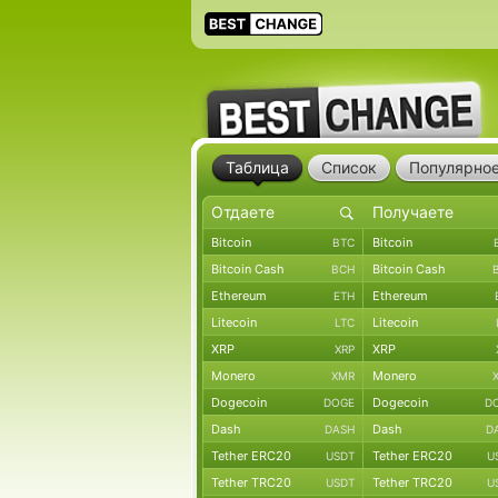
Таблица
Список
Популярно
Bitcoin
Bitcoin
BTC
Bitcoin Cash
Bitcoin Cash
BCH
Ethereum
Ethereum
ETH
Litecoin
Litecoin
LTC
XRP
XRP
XRP
Monero
Monero
XMR
Dogecoin
Dogecoin
DOGE
D
Dash
Dash
DASH
D
Tether ERC20
Tether ERC20
USDT
U
Tether TRC20
Tether TRC20
USDT
U