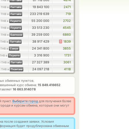
3
67 118 000
4874
THB в
Паттайе
4
19 843 100
2471
THB в
Паттайе
4
233 219 639
719
THB в
Паттайе
1
55 200 000
2702
THB в
Пхукете
5
33 513 230
4545
THB в
Пхукете
7
39 259 000
6860
THB в
Бангкоке
1
38 917 429
1
1839
THB в
Паттайе
5
24 341 800
3855
THB в
Самуе
3 316 900
1731
THB в
Пхукете
6
27 327 389
3061
THB в
Паттайе
2
24 097 218
4118
THB в
Пхангане
ых обменных пунктов.
вешенный курс обмена:
15 849.416652
ставляет
16 663.914078
й пункт.
Выберите город
для получения более
ороде и курсам обмена, которые они могут
а после создания заявки. Условия
информация будет продублирована обменным