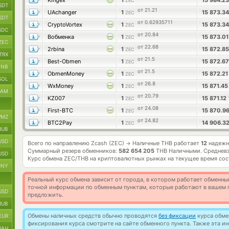
Kingex
1
15 984.2
ZEC
SDT
от 21.21
UAchanger
1
15 873.3
ZEC
SDT
от 0.62935711
CryptoVortex
1
15 873.3
ZEC
SDC
от 20.84
Вобменка
1
15 873.0
ZEC
ZEC
от 22.68
2rbina
1
15 872.8
ZEC
TRX
от 21.5
Best-Obmen
1
15 872.6
ZEC
BNB
от 21.5
ObmenMoney
1
15 872.2
ZEC
SOL
от 26.8
WxMoney
1
15 871.4
ZEC
RAM
от 20.79
KZ007
1
15 871.12
ZEC
от 24.08
First-BTC
1
15 870.9
ZEC
MZ
от 24.82
BTC2Pay
1
14 906.3
ZEC
RUB
USD
Всего по направлению Zcash (ZEC)
Наличные THB работает
12
надежн
→
Суммарный резерв обменников:
582 654 205
THB Наличными.
Средневз
USD
Курс обмена
ZEC/THB
на криптовалютных рынках на текущее время со
CNY
Реальный курс обмена зависит от города, в котором работает обменны
точной информации по обменным пунктам, которые работают в вашем г
USD
предложить.
RUB
Обмены наличных средств обычно проводятся
без фиксации
курса обмен
EUR
фиксирования курса смотрите на сайте обменного пункта. Также эта 
UAH