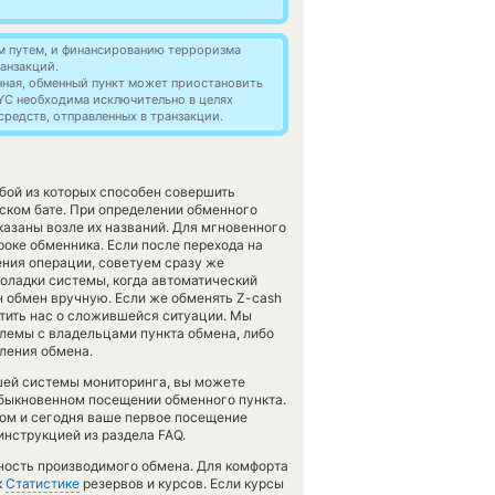
м путем, и финансированию терроризма
анзакций.
нная, обменный пункт может приостановить
YC необходима исключительно в целях
редств, отправленных в транзакции.
бой из которых способен совершить
ском бате. При определении обменного
казаны возле их названий. Для мгновенного
роке обменника. Если после перехода на
ения операции, советуем сразу же
поладки системы, когда автоматический
н обмен вручную. Если же обменять Z-cash
естить нас о сложившейся ситуации. Мы
емы с владельцами пункта обмена, либо
ления обмена.
шей системы мониторинга, вы можете
быкновенном посещении обменного пункта.
бом и сегодня ваше первое посещение
нструкцией из раздела FAQ.
чность производимого обмена. Для комфорта
к
Статистике
резервов и курсов. Если курсы