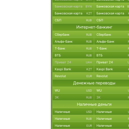
Банковская карта
Банковская карта
BYN
Банковская карта
Банковская карта
KZT
СБП
СБП
RUB
Интернет-банкинг
Сбербанк
Сбербанк
RUB
Альфа-Банк
Альфа-Банк
RUB
Т-Банк
Т-Банк
RUB
ВТБ
ВТБ
RUB
Приват 24
Приват 24
UAH
Kaspi Bank
Kaspi Bank
KZT
Revolut
Revolut
EUR
Денежные переводы
WU
WU
USD
ЗК
ЗК
RUB
Наличные деньги
Наличные
Наличные
USD
Наличные
Наличные
RUB
Наличные
Наличные
EUR