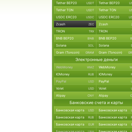
Tether BEP20
Tether BEP20
USDT
U
Tether TON
Tether TON
USDT
U
USDC ERC20
USDC ERC20
USDC
U
Zcash
Zcash
ZEC
TRON
TRON
TRX
BNB BEP20
BNB BEP20
BNB
Solana
Solana
SOL
Gram (Toncoin)
Gram (Toncoin)
GRAM
G
Электронные деньги
WebMoney
WebMoney
WMZ
W
ЮMoney
ЮMoney
RUB
PayPal
PayPal
USD
Volet
Volet
USD
Alipay
Alipay
CNY
Банковские счета и карты
Банковская карта
Банковская карта
USD
Банковская карта
Банковская карта
RUB
Банковская карта
Банковская карта
EUR
Банковская карта
Банковская карта
UAH