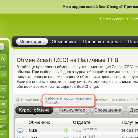
Уже видели новый BestChange? Пригла
Всего курсов:
12507
Мониторинг
Обменники
Проверка адреса
Пар
е
Обмен Zcash (ZEC) на Наличные THB
→
В таблице приведены обменные пункты, меняющие Zcash (ZEC)
BTC
обмена. При выборе выгодного курса, обращайте внимание также
BCH
представленные нашим сервисом обменники прошли тщательную 
Если вы впервые посетили нашу систему мониторинга, внимател
ETH
обо всех возможностях сервиса BestChange.
LTC
XRP
Выберите город, например:
Город:
Все
Обратный обмен
Избранное
Паттайя
XMR
Курсы обмена
Калькулятор
Оповещение
Дво
OGE
ASH
Обменник
Отдаете
Получа
SDT
от 2.8119
BitKit
1
16 003.2
ZEC
SDT
от 19.67