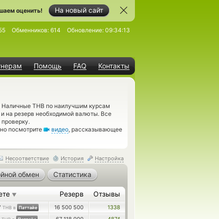
На новый сайт
шаем оценить!
55
Обменников:
614
Обновление:
09:34:13
тнерам
Помощь
FAQ
Контакты
Наличные THB по наилучшим курсам
 и на резерв необходимой валюты. Все
проверку.
ьно посмотрите
видео
, рассказывающее
Несоответствие
История
Настройка
йной обмен
Статистика
ете
Резерв
Отзывы
▼
7
16 500 500
1338
THB в
Паттайе