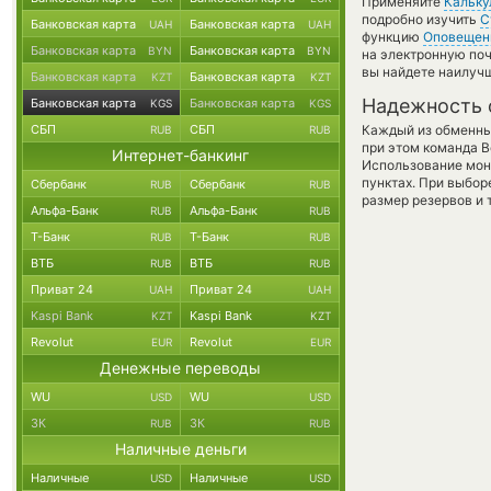
Применяйте
Кальку
подробно изучить
С
Банковская карта
Банковская карта
UAH
UAH
функцию
Оповещен
Банковская карта
Банковская карта
BYN
BYN
на электронную поч
вы найдете наилучш
Банковская карта
Банковская карта
KZT
KZT
Надежность 
Банковская карта
Банковская карта
KGS
KGS
СБП
СБП
Каждый из обменны
RUB
RUB
при этом команда 
Интернет-банкинг
Использование мон
пунктах. При выбор
Сбербанк
Сбербанк
RUB
RUB
размер резервов и 
Альфа-Банк
Альфа-Банк
RUB
RUB
Т-Банк
Т-Банк
RUB
RUB
ВТБ
ВТБ
RUB
RUB
Приват 24
Приват 24
UAH
UAH
Kaspi Bank
Kaspi Bank
KZT
KZT
Revolut
Revolut
EUR
EUR
Денежные переводы
WU
WU
USD
USD
ЗК
ЗК
RUB
RUB
Наличные деньги
Наличные
Наличные
USD
USD