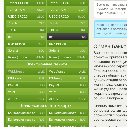
Tether BEP20
Tether BEP20
USDT
USDT
Всего по направле
Суммарный резерв
Tether TON
Tether TON
USDT
USDT
Курс обмена
ZRX/K
USDC ERC20
USDC ERC20
USDC
USDC
Zcash
Zcash
ZEC
ZEC
Некоторые из пред
обменов с расчето
TRON
TRON
TRX
TRX
выгодный обмен дл
0x
0x
ZRX
ZRX
BNB BEP20
BNB BEP20
BNB
BNB
Обмен Банков
Solana
Solana
SOL
SOL
Все перечисленные 
→
сомах
Криптовалю
Gram (Toncoin)
Gram (Toncoin)
GRAM
GRAM
внимание на специа
Электронные деньги
мгновенного перехо
Если вы совершили 
WebMoney
WebMoney
WMZ
WMZ
следует обратиться
ЮMoney
ЮMoney
RUB
RUB
данной стадии раб
могут предложить об
PayPal
PayPal
USD
USD
же не удалось, рек
Volet
Volet
USD
USD
меры по разрешению
решения вопроса.
Alipay
Alipay
CNY
CNY
Банковские счета и карты
Спешим заметить, ч
более выгодный ку
Банковская карта
Банковская карта
USD
USD
сложности с обмено
воспользоваться по
Банковская карта
Банковская карта
RUB
RUB
Банковская карта
Банковская карта
EUR
EUR