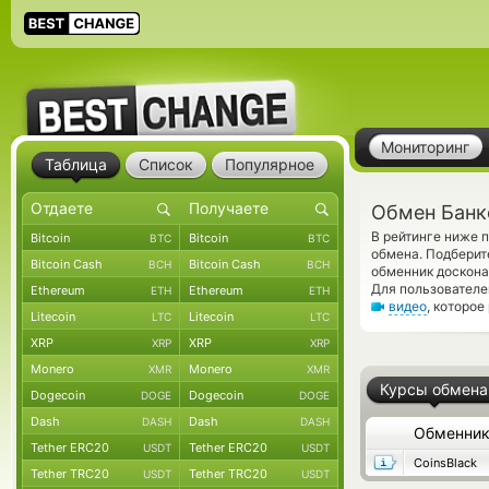
Мониторинг
Таблица
Список
Популярное
Обмен Банко
В рейтинге ниже 
Bitcoin
Bitcoin
BTC
BTC
обмена. Подберит
Bitcoin Cash
Bitcoin Cash
BCH
BCH
обменник доскона
Для пользователе
Ethereum
Ethereum
ETH
ETH
видео
, которо
Litecoin
Litecoin
LTC
LTC
XRP
XRP
XRP
XRP
Monero
Monero
XMR
XMR
Курсы обмена
Dogecoin
Dogecoin
DOGE
DOGE
Dash
Dash
DASH
DASH
Обменни
Tether ERC20
Tether ERC20
USDT
USDT
CoinsBlack
Tether TRC20
Tether TRC20
USDT
USDT