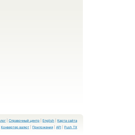
Блог
|
Справочный центр
|
English
|
Карта сайта
Конвертер валют
|
Приложения
|
API
|
Push TX