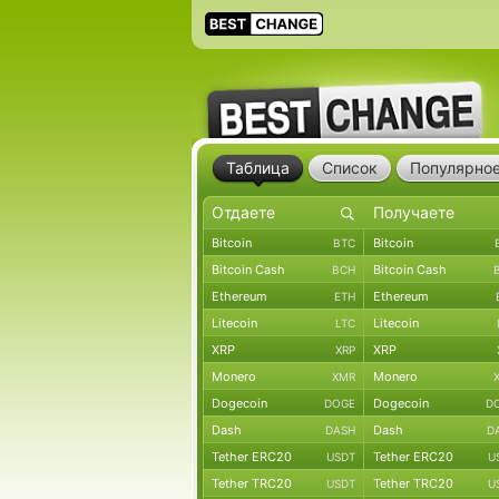
Таблица
Список
Популярно
Bitcoin
Bitcoin
BTC
Bitcoin Cash
Bitcoin Cash
BCH
Ethereum
Ethereum
ETH
Litecoin
Litecoin
LTC
XRP
XRP
XRP
Monero
Monero
XMR
Dogecoin
Dogecoin
DOGE
D
Dash
Dash
DASH
D
Tether ERC20
Tether ERC20
USDT
U
Tether TRC20
Tether TRC20
USDT
U