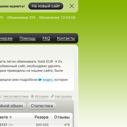
На новый сайт
шаем оценить!
70
Обменников:
616
Обновление:
13:44:09
тнерам
Помощь
FAQ
Контакты
→
ете легко обменивать Volet EUR
0x
 обменный сайт, необходимо уделять
орые приведены на нашем сайте, были
 предлагаем подробное
видео
, которое
Несоответствие
История
Настройка
йной обмен
Статистика
аете
Резерв
Отзывы
▼
92727
300 020
478
ZRX