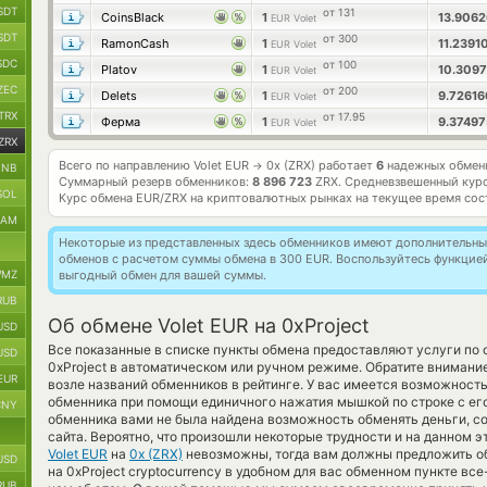
SDT
от 131
CoinsBlack
1
13.906
EUR Volet
SDT
от 300
RamonCash
1
11.239
EUR Volet
SDC
от 100
Platov
1
10.309
EUR Volet
ZEC
от 200
Delets
1
9.7261
EUR Volet
TRX
от 17.95
Ферма
1
9.3749
EUR Volet
ZRX
Всего по направлению Volet EUR
0x (ZRX) работает
6
надежных обменн
→
BNB
Суммарный резерв обменников:
8 896 723
ZRX.
Средневзвешенный кур
SOL
Курс обмена
EUR/ZRX
на криптовалютных рынках на текущее время со
RAM
Некоторые из представленных здесь обменников имеют дополнительные
обменов с расчетом суммы обмена в 300 EUR. Воспользуйтесь функцие
MZ
выгодный обмен для вашей суммы.
RUB
Об обмене Volet EUR на 0xProject
USD
Все показанные в списке пункты обмена предоставляют услуги по
USD
0xProject в автоматическом или ручном режиме. Обратите внимани
EUR
возле названий обменников в рейтинге. У вас имеется возможность
обменника при помощи единичного нажатия мышкой по строке с его
CNY
обменника вами не была найдена возможность обменять деньги, со
сайта. Вероятно, что произошли некоторые трудности и на данном 
Volet EUR
на
0x (ZRX)
невозможны, тогда вам должны предложить об
USD
на 0xProject cryptocurrency в удобном для вас обменном пункте вс
RUB