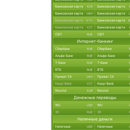
Банковская карта
Банковская карта
EUR
Банковская карта
Банковская карта
UAH
Банковская карта
Банковская карта
BYN
Банковская карта
Банковская карта
KZT
СБП
СБП
RUB
Интернет-банкинг
Сбербанк
Сбербанк
RUB
Альфа-Банк
Альфа-Банк
RUB
Т-Банк
Т-Банк
RUB
ВТБ
ВТБ
RUB
Приват 24
Приват 24
UAH
Kaspi Bank
Kaspi Bank
KZT
Revolut
Revolut
EUR
Денежные переводы
WU
WU
USD
ЗК
ЗК
RUB
Наличные деньги
Наличные
Наличные
USD