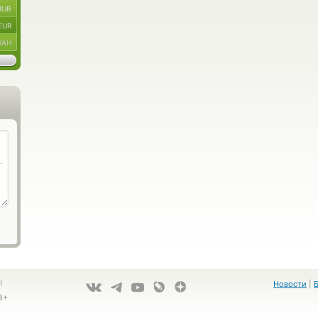
RUB
EUR
UAH
!
Новости
|
8+