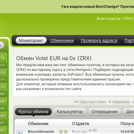
Уже видели новый BestChange? Пригла
Всего курсов:
12500
Мониторинг
Обменники
Проверка адреса
Пар
е
Обмен Volet EUR на 0x (ZRX)
Мы предлагаем вам листинг обменных пунктов, в которых вы мож
BTC
(ZRX) по выгодному курсу в сети Интернет. Подбирая подходящий
BCH
внимание и резерву валюты 0xProject. Все обменные пункты, кот
досконально проверены представителями администрации.
ETH
Для клиентов, которые впервые воспользовались мониторингом,
LTC
рассказывает о возможностях сайта.
XRP
XMR
Обратный обмен
Избранное
OGE
Курсы обмена
Калькулятор
Оповещение
Дво
ASH
SDT
Обменник
Отдаете
Получ
SDT
от 50
BitcoinObmennik
1
14.001
EUR Volet