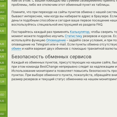
нам об этом. С вашей помощью мы сумеем своевременно принять 
проблемы, либо же отключим этот обменный пункт из таблицы.
EUR
Помните, что при переходе на сайты пунктов обмена с нашей систе
UAH
бывают интереснее, чем когда вы набираете адрес в браузере. Есл
BYN
деньги подобным способом и сегодня ваше первое посещение наше
воспользуйтесь специальной инструкцией из раздела FAQ.
KZT
RUB
Постарайтесь каждый раз применять
Калькулятор
, чтобы сверить 
момент можете подробно изучить
Статистику
резервов и курсов. Е
используйте функцию
Оповещение
– задайте свои условия, и при 
RUB
оповещение на Telegram или e-mail. Если пункты обмена отсутству
обмен
и найти вариант двух обменов с помощью транзитной валюты
RUB
Безопасность обменных сервисов
RUB
Каждый из обменных пунктов, присутствующих на нашем сайте, бы
RUB
при этом команда BestChange непрерывно следит за надлежащим и
UAH
Использование мониторинга позволяет повысить безопасность пр
пунктах. При выборе обменного пункта, пожалуйста, обращайте вн
KZT
размер резервов и текущий статус обменника на нашем мониторинг
EUR
USD
RUB
USD