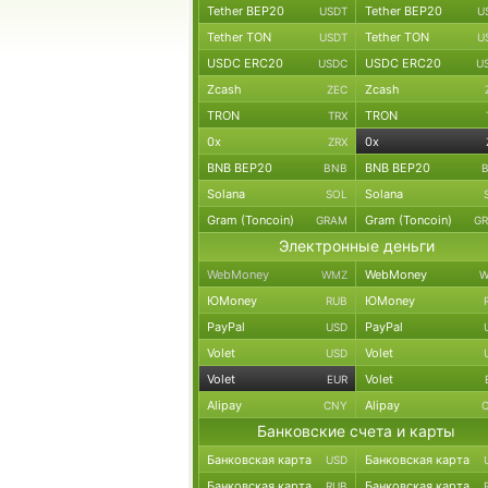
Tether BEP20
Tether BEP20
USDT
U
Tether TON
Tether TON
USDT
U
USDC ERC20
USDC ERC20
USDC
U
Zcash
Zcash
ZEC
TRON
TRON
TRX
0x
0x
ZRX
BNB BEP20
BNB BEP20
BNB
Solana
Solana
SOL
Gram (Toncoin)
Gram (Toncoin)
GRAM
G
Электронные деньги
WebMoney
WebMoney
WMZ
W
ЮMoney
ЮMoney
RUB
PayPal
PayPal
USD
Volet
Volet
USD
Volet
Volet
EUR
Alipay
Alipay
CNY
Банковские счета и карты
Банковская карта
Банковская карта
USD
Банковская карта
Банковская карта
RUB