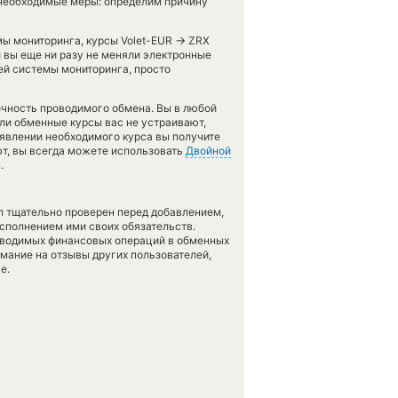
необходимые меры: определим причину
→
мы мониторинга, курсы Volet-EUR
ZRX
и вы еще ни разу не меняли электронные
й системы мониторинга, просто
точность проводимого обмена. Вы в любой
сли обменные курсы вас не устраивают,
появлении необходимого курса вы получите
ют, вы всегда можете использовать
Двойной
.
л тщательно проверен перед добавлением,
сполнением ими своих обязательств.
оводимых финансовых операций в обменных
имание на отзывы других пользователей,
е.