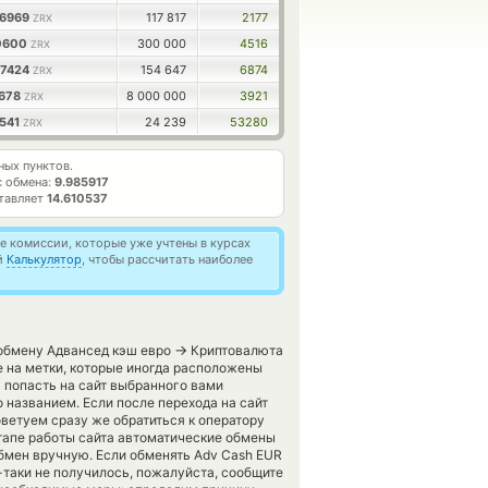
26969
117 817
2177
ZRX
10600
300 000
4516
ZRX
77424
154 647
6874
ZRX
6678
8 000 000
3921
ZRX
7541
24 239
53280
ZRX
ых пунктов.
с обмена:
9.985917
ставляет
14.610537
 комиссии, которые уже учтены в курсах
й
Калькулятор
, чтобы рассчитать наиболее
→
 обмену Адвансед кэш евро
Криптовалюта
е на метки, которые иногда расположены
 попасть на сайт выбранного вами
 названием. Если после перехода на сайт
ветуем сразу же обратиться к оператору
этапе работы сайта автоматические обмены
мен вручную. Если обменять Adv Cash EUR
е-таки не получилось, пожалуйста, сообщите