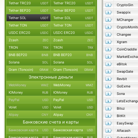
Tether TRC20
Tether TRC20
USDT
USDT
CryptoGin
Tether BEP20
Tether BEP20
USDT
USDT
Swappix
Tether SOL
Tether SOL
USDT
USDT
MChanger
Tether TON
Tether TON
USDT
USDT
CryptoMonit
USDC ERC20
USDC ERC20
USDC
USDC
Changee
Zcash
Zcash
ZEC
ZEC
Xgram
TRON
TRON
TRX
TRX
CoinCraddle
BNB BEP20
BNB BEP20
BNB
BNB
MarketExcha
Solana
Solana
SOL
SOL
eBitok
Gram (Toncoin)
Gram (Toncoin)
GRAM
GRAM
SwapGate
Электронные деньги
Revbit
WebMoney
WebMoney
WMZ
WMZ
GoExme
ЮMoney
ЮMoney
RUB
RUB
Sona
PayPal
PayPal
USD
USD
LetsExchang
Volet
Volet
USD
USD
Bitsz
Alipay
Alipay
CNY
CNY
BitKit
Банковские счета и карты
EasySwap
Банковская карта
Банковская карта
USD
USD
Alfacash
Банковская карта
Банковская карта
RUB
RUB