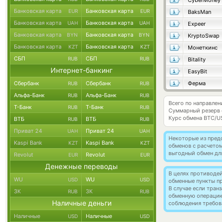
CyberMoney
Банковская карта
Банковская карта
EUR
EUR
BaksMan
Банковская карта
Банковская карта
UAH
UAH
Expeer
Банковская карта
Банковская карта
BYN
BYN
KryptoSwap
Банковская карта
Банковская карта
KZT
KZT
Монеткинс
СБП
СБП
RUB
RUB
Bitality
Интернет-банкинг
EasyBit
Сбербанк
Сбербанк
Ферма
RUB
RUB
Альфа-Банк
Альфа-Банк
RUB
RUB
Всего по направлен
Т-Банк
Т-Банк
RUB
RUB
Суммарный резерв
Курс обмена
BTC/U
ВТБ
ВТБ
RUB
RUB
Приват 24
Приват 24
UAH
UAH
Некоторые из пред
Kaspi Bank
Kaspi Bank
KZT
KZT
обменов с расчето
выгодный обмен дл
Revolut
Revolut
EUR
EUR
Денежные переводы
В целях противоде
WU
WU
USD
USD
обменные пункты п
В случае если тра
ЗК
ЗК
RUB
RUB
обменную операци
Наличные деньги
соблюдения требов
Наличные
Наличные
USD
USD