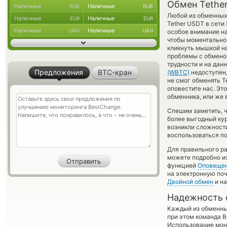
Обмен Tether
Наличные
Наличные
RUB
RUB
Любой из обменных 
Наличные
Наличные
EUR
EUR
Tether USDT в сети
Наличные
Наличные
UAH
UAH
особое внимание на
чтобы моментально 
кликнуть мышкой на
проблемы с обменом
трудности и на дан
Предложения
BTC-кран
(WBTC)
недоступен,
не смог обменять Te
оповестите нас. Э
обменника, или же 
Спешим заметить, 
более выгодный к
возникли сложности
воспользоваться по
Для правильного ра
можете подробно и
функцией
Оповеще
на электронную поч
Двойной обмен
и на
Надежность 
Каждый из обменны
при этом команда 
Использование мон