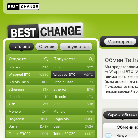
Мониторинг
Таблица
Список
Популярное
Обмен Teth
Мы представляем 
Bitcoin
Bitcoin
BTC
BTC
→
Wrapped BTC (W
Wrapped BTC
Wrapped BTC
WBTC
WBTC
внимание также и
были досконально
Bitcoin Cash
Bitcoin Cash
BCH
BCH
Пользователям, к
Ethereum
Ethereum
ETH
ETH
показывающий воз
Litecoin
Litecoin
LTC
LTC
XRP
XRP
XRP
XRP
Monero
Monero
XMR
XMR
Курсы обмена
Dogecoin
Dogecoin
DOGE
DOGE
Dash
Dash
DASH
DASH
Обменни
Tether ERC20
Tether ERC20
USDT
USDT
4ange