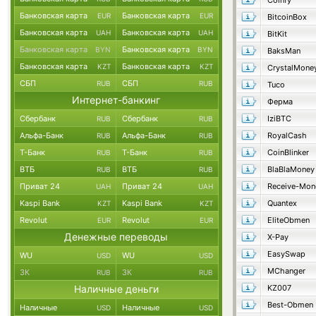
Coinfy
Банковская карта
Банковская карта
EUR
EUR
BitcoinBox
Банковская карта
Банковская карта
UAH
UAH
BitKit
Банковская карта
Банковская карта
BYN
BYN
BaksMan
Банковская карта
Банковская карта
KZT
KZT
CrystalMone
СБП
СБП
RUB
RUB
Tuco
Интернет-банкинг
Ферма
Сбербанк
Сбербанк
IziBTC
RUB
RUB
Альфа-Банк
Альфа-Банк
RoyalCash
RUB
RUB
Т-Банк
Т-Банк
CoinBlinker
RUB
RUB
ВТБ
ВТБ
BlaBlaMoney
RUB
RUB
Приват 24
Приват 24
Receive-Mon
UAH
UAH
Kaspi Bank
Kaspi Bank
Quantex
KZT
KZT
Revolut
Revolut
EliteObmen
EUR
EUR
Денежные переводы
X-Pay
EasySwap
WU
WU
USD
USD
MChanger
ЗК
ЗК
RUB
RUB
Наличные деньги
KZ007
Best-Obmen
Наличные
Наличные
USD
USD