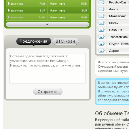
ProstovCash
Наличные
Наличные
RUB
RUB
4ange
Наличные
Наличные
EUR
EUR
Монеткинс
Наличные
Наличные
UAH
UAH
60сек
Cash-Bit
TransferBank
Предложения
BTC-кран
Crypto-Trans
Даркен
Всего по направлен
Суммарный резерв
Официальный курс
В целях противоде
обменные пункты п
В случае если тра
обменную операци
соблюдения требов
Об обмене Te
В приведенной табл
или ручной обмен С
обращайте также вн