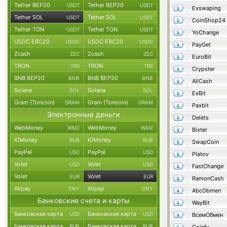
Tether BEP20
Tether BEP20
USDT
USDT
Exswaping
Tether SOL
Tether SOL
USDT
USDT
CoinShop24
Tether TON
Tether TON
USDT
USDT
YoChange
USDC ERC20
USDC ERC20
USDC
USDC
PayGet
Zcash
Zcash
ZEC
ZEC
EuroBit
TRON
TRON
TRX
TRX
Crypster
BNB BEP20
BNB BEP20
BNB
BNB
AllCash
Solana
Solana
SOL
SOL
ExBit
Gram (Toncoin)
Gram (Toncoin)
GRAM
GRAM
Paxbit
Электронные деньги
Delets
WebMoney
WebMoney
WMZ
WMZ
Bixter
ЮMoney
ЮMoney
RUB
RUB
SwapCoin
PayPal
PayPal
USD
USD
Platov
Volet
Volet
USD
USD
FastChange
Volet
Volet
EUR
EUR
RamonCash
Alipay
Alipay
CNY
CNY
AbcObmen
Банковские счета и карты
WayBit
Банковская карта
Банковская карта
USD
USD
ВсемОбмен
Банковская карта
Банковская карта
RUB
RUB