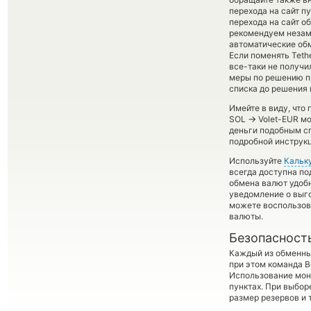
перехода на сайт п
перехода на сайт о
рекомендуем незаме
автоматические о
Если поменять Teth
все-таки не получи
меры по решению пр
списка до решения 
Имейте в виду, что
→
SOL
Volet-EUR мо
деньги подобным сп
подробной инструкц
Используйте
Кальк
всегда доступна п
обмена валют удобн
уведомление о выго
можете воспользо
валюты.
Безопасност
Каждый из обменны
при этом команда 
Использование мон
пунктах. При выбор
размер резервов и 