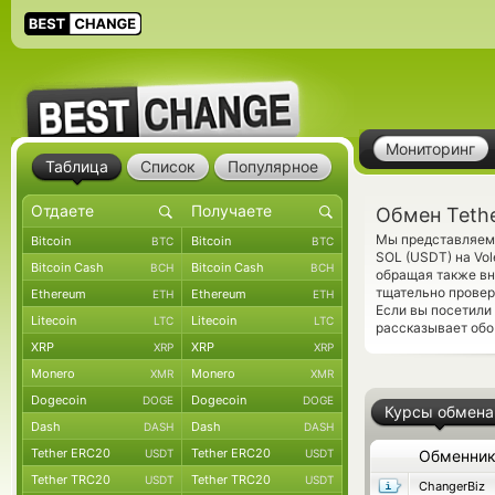
Мониторинг
Таблица
Список
Популярное
Обмен Tethe
Мы представляем 
Bitcoin
Bitcoin
BTC
BTC
SOL (USDT) на Vo
Bitcoin Cash
Bitcoin Cash
BCH
BCH
обращая также вн
тщательно провер
Ethereum
Ethereum
ETH
ETH
Если вы посетили
Litecoin
Litecoin
LTC
LTC
рассказывает обо 
XRP
XRP
XRP
XRP
Monero
Monero
XMR
XMR
Dogecoin
Dogecoin
DOGE
DOGE
Курсы обмена
Dash
Dash
DASH
DASH
Tether ERC20
Tether ERC20
USDT
USDT
Обменни
Tether TRC20
Tether TRC20
USDT
USDT
ChangerBiz