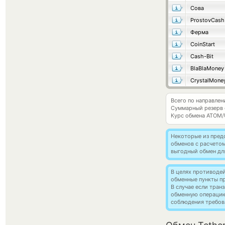
Сова
ProstovCash
Ферма
CoinStart
Cash-Bit
BlaBlaMoney
CrystalMone
Всего по направлен
Суммарный резерв
Курс обмена
ATOM/
Некоторые из пред
обменов с расчето
выгодный обмен дл
В целях противоде
обменные пункты п
В случае если тра
обменную операци
соблюдения требов