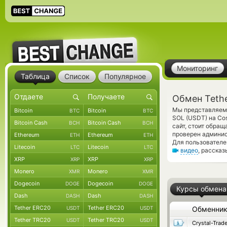
Мониторинг
Таблица
Список
Популярное
Обмен Teth
Мы представляем 
Bitcoin
Bitcoin
BTC
BTC
SOL (USDT) на Co
Bitcoin Cash
Bitcoin Cash
BCH
BCH
сайт, стоит обра
проверен админис
Ethereum
Ethereum
ETH
ETH
Для пользователе
Litecoin
Litecoin
LTC
LTC
видео
, расска
XRP
XRP
XRP
XRP
Monero
Monero
XMR
XMR
Dogecoin
Dogecoin
DOGE
DOGE
Курсы обмена
Dash
Dash
DASH
DASH
Tether ERC20
Tether ERC20
USDT
USDT
Обменни
Tether TRC20
Tether TRC20
USDT
USDT
Crystal-Trad