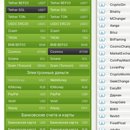
Tether BEP20
Tether BEP20
USDT
USDT
CryptoGin
Tether SOL
Tether SOL
USDT
USDT
Bitality
Tether TON
Tether TON
USDT
USDT
MChanger
USDC ERC20
USDC ERC20
USDC
USDC
4ange
Zcash
Zcash
ZEC
ZEC
Bitsz
TRON
TRON
TRX
TRX
BitFlaming
BNB BEP20
BNB BEP20
BNB
BNB
Cosmos
Cosmos
ATOM
ATOM
MarketExcha
Solana
Solana
SOL
SOL
CoinPayMast
Gram (Toncoin)
Gram (Toncoin)
GRAM
GRAM
LovanPay
Электронные деньги
CryptoMonit
WebMoney
WebMoney
WMZ
WMZ
GeekChange
ЮMoney
ЮMoney
RUB
RUB
EasyBit
PayPal
PayPal
USD
USD
Даркен
Volet
Volet
USD
USD
SwapGate
Alipay
Alipay
CNY
CNY
BitKit
Банковские счета и карты
Revbit
Банковская карта
Банковская карта
USD
USD
FixedFloat
Банковская карта
Банковская карта
RUB
RUB