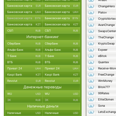
AlfaBit
Банковская карта
Банковская карта
EUR
EUR
ChangeHero
Банковская карта
Банковская карта
UAH
UAH
Platov
Банковская карта
Банковская карта
BYN
BYN
CryptoVortex
Банковская карта
Банковская карта
KZT
KZT
AvanChange
СБП
СБП
RUB
RUB
SwapsCenter
Интернет-банкинг
TheChange
Сбербанк
Сбербанк
KryptoSwap
RUB
RUB
Альфа-Банк
Альфа-Банк
Expeer
RUB
RUB
Т-Банк
Т-Банк
eBitok
RUB
RUB
ВТБ
ВТБ
Quantex
RUB
RUB
Приват 24
Приват 24
Receive-Mon
UAH
UAH
Kaspi Bank
Kaspi Bank
FreeChange
KZT
KZT
Revolut
Revolut
WmMoney
EUR
EUR
Денежные переводы
Bitok777
99Rates
WU
WU
USD
USD
EliteObmen
ЗК
ЗК
RUB
RUB
Наличные деньги
Sona
LetsExchang
Наличные
Наличные
USD
USD