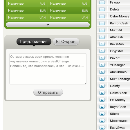
Fswap
Наличные
Наличные
RUB
RUB
Delets
Наличные
Наличные
EUR
EUR
CyberMoney
Наличные
Наличные
UAH
UAH
RamonCash
MultiVal
Alfacash
Предложения
BTC-кран
BaksMan
Crypster
Paxbit
YChanger
AbcObmen
MultiXchang
Coinfy
CoinsBlack
Ex-Money
RoyalCash
60сек
Монеткинс
EasySwap