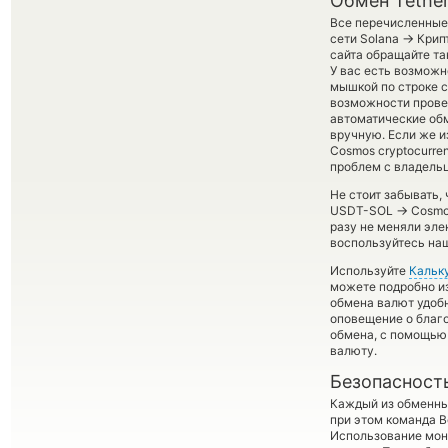
Обмен Tethe
Все перечисленные 
→
сети Solana
Крипт
сайта обращайте та
У вас есть возможн
мышкой по строке с
возможности провед
автоматические о
вручную. Если же из
Cosmos cryptocurre
проблем с владельц
Не стоит забывать,
→
USDT-SOL
Cosmos
разу не меняли эле
воспользуйтесь наш
Используйте
Кальк
можете подробно и
обмена валют удобн
оповещение о благо
обмена, с помощью
валюту.
Безопасност
Каждый из обменны
при этом команда 
Использование мон