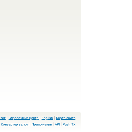
Блог
|
Справочный центр
|
English
|
Карта сайта
Конвертер валют
|
Приложения
|
API
|
Push TX