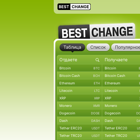
Таблица
Список
Популярно
Bitcoin
Bitcoin
BTC
Bitcoin Cash
Bitcoin Cash
BCH
Ethereum
Ethereum
ETH
Litecoin
Litecoin
LTC
XRP
XRP
XRP
Monero
Monero
XMR
Dogecoin
Dogecoin
DOGE
D
Dash
Dash
DASH
D
Tether ERC20
Tether ERC20
USDT
U
Tether TRC20
Tether TRC20
USDT
U