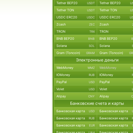
Tether BEP20
Tether BEP20
USDT
U
Tether TON
Tether TON
USDT
U
USDC ERC20
USDC ERC20
USDC
U
Zcash
Zcash
ZEC
TRON
TRON
TRX
BNB BEP20
BNB BEP20
BNB
Solana
Solana
SOL
Gram (Toncoin)
Gram (Toncoin)
GRAM
G
Электронные деньги
WebMoney
WebMoney
WMZ
W
ЮMoney
ЮMoney
RUB
PayPal
PayPal
USD
Volet
Volet
USD
Alipay
Alipay
CNY
Банковские счета и карты
Банковская карта
Банковская карта
USD
Банковская карта
Банковская карта
RUB
Банковская карта
Банковская карта
EUR
Банковская карта
Банковская карта
UAH