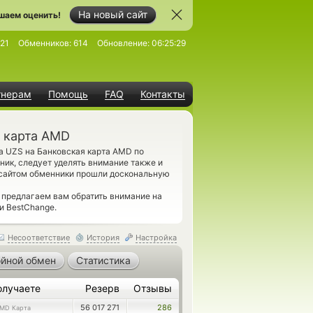
На новый сайт
шаем оценить!
21
Обменников:
614
Обновление:
06:25:29
тнерам
Помощь
FAQ
Контакты
я карта AMD
а UZS на Банковская карта AMD по
ик, следует уделять внимание также и
 сайтом обменники прошли доскональную
 предлагаем вам обратить внимание на
и BestChange.
Несоответствие
История
Настройка
йной обмен
Статистика
олучаете
Резерв
Отзывы
56 017 271
286
MD Карта