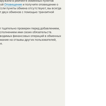
наружили в рейтинге обменных пунктов
гой
Оповещение
и получите оповещение о
 Если пункты обмена отсутствуют, вы всегда
т двух обменов с помощью транзитной
л тщательно проверен перед добавлением,
сполнением ими своих обязательств.
оводимых финансовых операций в обменных
имание на отзывы других пользователей,
е.