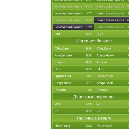
Банковская карта
Банковская карта
BYN
Банковская карта
Банковская карта
KZT
Банковская карта
Банковская карта
AMD
Банковская карта
Банковская карта
UZS
СБП
СБП
RUB
Интернет-банкинг
Сбербанк
Сбербанк
RUB
Альфа-Банк
Альфа-Банк
RUB
Т-Банк
Т-Банк
RUB
ВТБ
ВТБ
RUB
Приват 24
Приват 24
UAH
Kaspi Bank
Kaspi Bank
KZT
Revolut
Revolut
EUR
Денежные переводы
WU
WU
USD
ЗК
ЗК
RUB
Наличные деньги
Наличные
Наличные
USD