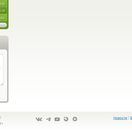
RUB
EUR
UAH
!
Новости
|
8+