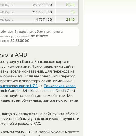
20 000 000
2288
MD Карта
99 000 000
53
MD Карта
4 767 436
2940
MD Карта
работает
4
надежных обменных пункта.
нный курс обмена:
39.818292
авляет
32.580000
 карта AMD
яет услугу обмена Банковская карта в
и ручном режиме. При определении сайта
заны возле их названий. Для перехода на
ем обменника. Если вы совершили переход
братиться к оператору сайта-обменника.
анковская карта UZS
на
Банковская карта
it Card in Uzbekistani som на Credit Card
 пожалуйста, сообщите нам об этом. Мы
владельцем обменника, или же исключение
 когда вы попадаете на сайт пункта обмена
нным способом и у вас возникают трудности
женной в разделе FAQ.
лучаемой суммы. Вы в любой момент можете