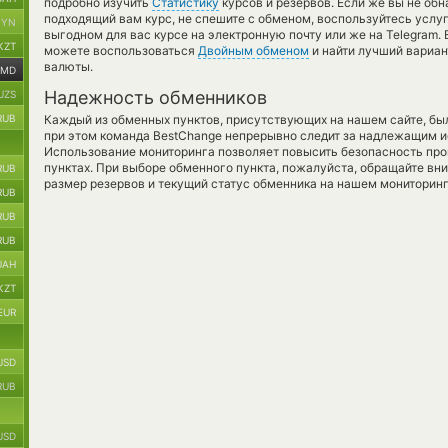
подробно изучить
Статистику
курсов и резервов. Если же вы не об
подходящий вам курс, не спешите с обменом, воспользуйтесь услу
BYN
выгодном для вас курсе на электронную почту или же на Telegram.
KZT
можете воспользоваться
Двойным обменом
и найти лучший вариан
валюты.
AMD
Надежность обменников
UZS
RUB
Каждый из обменных пунктов, присутствующих на нашем сайте, бы
при этом команда BestChange непрерывно следит за надлежащим и
Использование мониторинга позволяет повысить безопасность пр
пунктах. При выборе обменного пункта, пожалуйста, обращайте вн
RUB
размер резервов и текущий статус обменника на нашем мониторинг
RUB
RUB
RUB
UAH
KZT
EUR
USD
RUB
USD