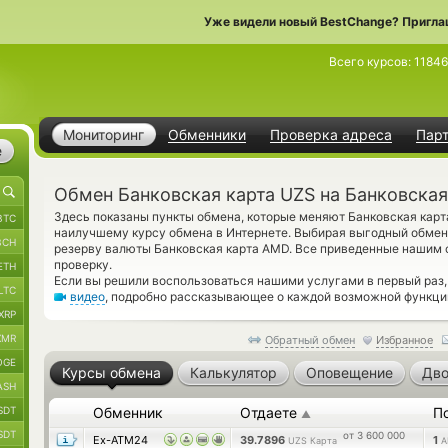
Уже видели новый BestChange? Пригла
Всего курсов:
11846
Мониторинг
Обменники
Проверка адреса
Пар
е
Обмен Банковская карта UZS на Банковска
Здесь показаны пункты обмена, которые меняют Банковская карт
BTC
наилучшему курсу обмена в Интернете. Выбирая выгодный обменн
BCH
резерву валюты Банковская карта AMD. Все приведенные нашим
проверку.
ETH
Если вы решили воспользоваться нашими услугами в первый раз,
LTC
видео
, подробно рассказывающее о каждой возможной функци
XRP
XMR
Обратный обмен
Избранное
OGE
Курсы обмена
Калькулятор
Оповещение
Дво
ASH
SDT
Обменник
Отдаете
П
▲
SDT
от 3 600 000
Ex-ATM24
39.7896
1
UZS Карта
A