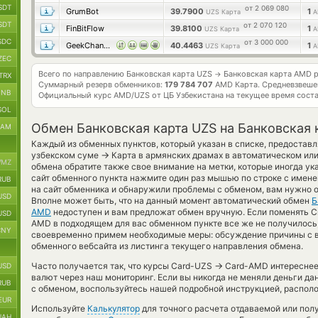
SDT
от 2 069 080
GrumBot
39.7900
1
UZS Карта
A
SDT
от 2 070 120
FinBitFlow
39.8100
1
UZS Карта
A
SDC
от 3 000 000
GeekChange
40.4463
1
UZS Карта
A
ZEC
Всего по направлению Банковская карта UZS
Банковская карта AMD 
→
TRX
Суммарный резерв обменников:
179 784 707
AMD Карта.
Средневзвеше
BNB
Официальный курс
AMD/UZS
от ЦБ Узбекистана на текущее время сост
SOL
Обмен Банковская карта UZS на Банковская
RAM
Каждый из обменных пунктов, который указан в списке, предоставл
→
узбекском суме
Карта в армянских драмах в автоматическом ил
MZ
обмена обратите также свое внимание на метки, которые иногда ука
сайт обменного пункта нажмите один раз мышью по строке с имен
RUB
на сайт обменника и обнаружили проблемы с обменом, вам нужно о
USD
Вполне может быть, что на данный момент автоматический обмен
Б
AMD
недоступен и вам предложат обмен вручную. Если поменять Cred
USD
AMD в подходящем для вас обменном пункте все же не получилось,
CNY
своевременно примем необходимые меры: обсуждение причины с 
обменного вебсайта из листинга текущего направления обмена.
→
Часто получается так, что курсы Card-UZS
Card-AMD интереснее,
USD
валют через наш мониторинг. Если вы никогда не меняли деньги да
RUB
с обменом, воспользуйтесь нашей подробной инструкцией, располо
EUR
Используйте
Калькулятор
для точного расчета отдаваемой или по
UAH