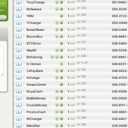
от 142
TroyChange
1
351.5984
XRP
EUR
от 334
Вобменка
1
350.6245
XRP
UAH
от 335
1WM
1
350.2723
XRP
от 134
YChanger
1
350.084
XRP
от 212
ВсемОбмен
1
349.0494
XRP
от 274
BitcoinBox
1
348.6861
XRP
от 137
BTCRotor
1
348.5484
XRP
от 212
WayBit
1
348.5259
XRP
от 238
BitFlaming
1
347.9891
XRP
от 11.47
D-Obmen
1
346.6221
XRP
от 162
24PayBank
1
346.5624
XRP
от 162
Xchange
1
346.4700
XRP
от 276
SwapsCenter
1
346.3155
XRP
от 162
RoyalCash
1
345.5569
XRP
от 162
BlaBlaMoney
1
343.0642
XRP
от 162
CrystalMoney
1
342.9111
XRP
A
от 162
ProstovCash
1
340.8661
XRP
от 336
MChanger
1
339.4407
XRP
от 336
BaksMan
1
339.3089
XRP