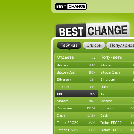
Таблица
Список
Популярно
Bitcoin
Bitcoin
BTC
Bitcoin Cash
Bitcoin Cash
BCH
Ethereum
Ethereum
ETH
Litecoin
Litecoin
LTC
XRP
XRP
XRP
Monero
Monero
XMR
Dogecoin
Dogecoin
DOGE
D
Dash
Dash
DASH
D
Tether ERC20
Tether ERC20
USDT
U
Tether TRC20
Tether TRC20
USDT
U