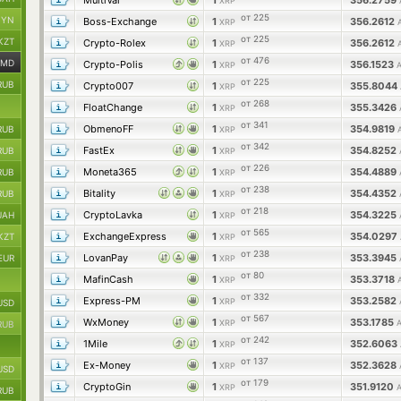
MultiVal
1
356.2759
XRP
от 225
BYN
Boss-Exchange
1
356.2612
XRP
от 225
KZT
Crypto-Rolex
1
356.2612
XRP
от 476
AMD
Crypto-Polis
1
356.1523
XRP
от 225
RUB
Crypto007
1
355.8044
XRP
от 268
FloatChange
1
355.3426
XRP
от 341
ObmenoFF
1
354.9819
RUB
XRP
от 342
FastEx
1
354.8252
RUB
XRP
от 226
Moneta365
1
354.4889
RUB
XRP
от 238
Bitality
1
354.4352
RUB
XRP
от 218
CryptoLavka
1
354.3225
UAH
XRP
от 565
ExchangeExpress
1
354.0297
KZT
XRP
от 238
LovanPay
1
353.3945
EUR
XRP
от 80
MafinCash
1
353.3718
XRP
от 332
Express-PM
1
353.2582
XRP
USD
от 567
WxMoney
1
353.1785
XRP
RUB
от 242
1Mile
1
352.6063
XRP
от 137
Ex-Money
1
352.3628
XRP
USD
от 179
CryptoGin
1
351.9120
XRP
RUB