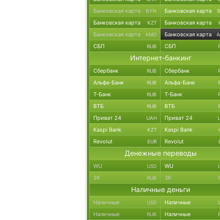
Банковская карта
Банковская карта
BYN
Банковская карта
Банковская карта
KZT
Банковская карта
Банковская карта
AMD
СБП
СБП
RUB
Интернет-банкинг
Сбербанк
Сбербанк
RUB
Альфа-Банк
Альфа-Банк
RUB
Т-Банк
Т-Банк
RUB
ВТБ
ВТБ
RUB
Приват 24
Приват 24
UAH
Kaspi Bank
Kaspi Bank
KZT
Revolut
Revolut
EUR
Денежные переводы
WU
WU
USD
ЗК
ЗК
RUB
Наличные деньги
Наличные
Наличные
USD
Наличные
Наличные
RUB