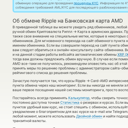
обменную операцию для проведения
процедуры KYC
. Информация по K
соблюдения требований AML/KYC для последующего разблокирования с
Об обмене Ripple на Банковская карта AMD
В приведенной таблице вы можете увидеть ряд обменников, любой
→
ручной обмен Криптовалюта Риппл
Карта в армянских драмах. П
также свое внимание на специальные метки, которые в некоторых 
обменников. Для мгновенного перехода на сайт обменного пункта 
именем обменника. Если вы совершили переход на сайт пункта обм
вам следует обратиться к онлайн-консультанту сайта-обменника. В
и на данной стадии работы вебсайта автоматические обмены
XRP (
тогда вам должны предложить обмен вручную. В случае если поменят
AMD все-таки не получилось, рекомендуем оповестить нас об этой
принять меры по решению проблемы с администратором сайта-обме
рейтингового списка до решения проблемы.
→
Зачастую получается так, что курсы Ripple
Card-AMD интереснее 
пункта обмена через наш мониторинг. Если вы никогда не меняли 
ваше первое посещение нашей системы мониторинга, просто воспо
Постарайтесь всегда применять
Калькулятор
, чтобы сверить точн
постоянно доступна точная
Статистика
о резервах и курсах. Если 
пунктов удобный вам курс, не стоит спешить с обменом, используй
уведомление о благоприятном для вас курсе на e-mail или Telegram
любой момент, можете использовать
Двойной обмен
и найти подхо
транзитной валюты.