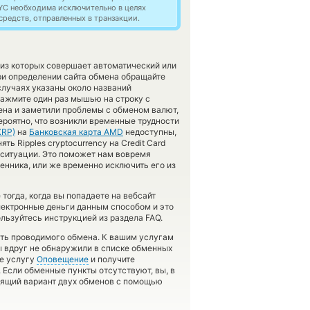
YC необходима исключительно в целях
редств, отправленных в транзакции.
 из которых совершает автоматический или
ри определении сайта обмена обращайте
случаях указаны около названий
нажмите один раз мышью на строку с
ена и заметили проблемы с обменом валют,
ероятно, что возникли временные трудности
XRP)
на
Банковская карта AMD
недоступны,
ь Ripples cryptocurrency на Credit Card
 ситуации. Это поможет нам вовремя
нника, или же временно исключить его из
тогда, когда вы попадаете на вебсайт
электронные деньги данным способом и это
льзуйтесь инструкцией из раздела FAQ.
ость проводимого обмена. К вашим услугам
вы вдруг не обнаружили в списке обменных
те услугу
Оповещение
и получите
. Если обменные пункты отсутствуют, вы, в
дящий вариант двух обменов с помощью