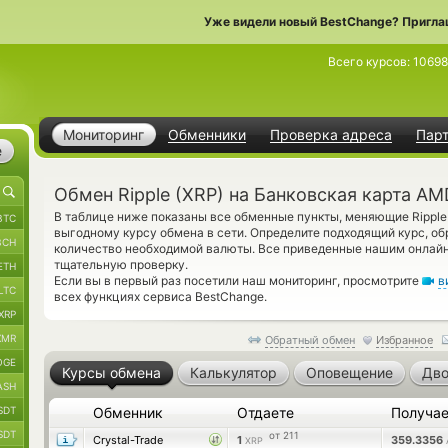
Уже видели новый BestChange? Пригла
Всего курсов:
10698
Мониторинг
Обменники
Проверка адреса
Пар
е
Обмен Ripple (XRP) на Банковская карта AM
В таблице ниже показаны все обменные пункты, меняющие Ripple
BTC
выгодному курсу обмена в сети. Определите подходящий курс, об
BCH
количество необходимой валюты. Все приведенные нашим онлай
тщательную проверку.
ETH
Если вы в первый раз посетили наш мониторинг, просмотрите
в
LTC
всех функциях сервиса BestChange.
XRP
XMR
Обратный обмен
Избранное
OGE
Курсы обмена
Калькулятор
Оповещение
Дво
ASH
SDT
Обменник
Отдаете
Получа
SDT
от 211
Crystal-Trade
1
359.3356
XRP