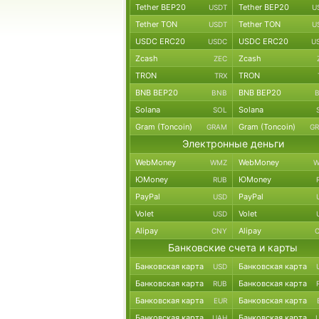
Tether BEP20
Tether BEP20
USDT
U
Tether TON
Tether TON
USDT
U
USDC ERC20
USDC ERC20
USDC
U
Zcash
Zcash
ZEC
TRON
TRON
TRX
BNB BEP20
BNB BEP20
BNB
Solana
Solana
SOL
Gram (Toncoin)
Gram (Toncoin)
GRAM
G
Электронные деньги
WebMoney
WebMoney
WMZ
W
ЮMoney
ЮMoney
RUB
PayPal
PayPal
USD
Volet
Volet
USD
Alipay
Alipay
CNY
Банковские счета и карты
Банковская карта
Банковская карта
USD
Банковская карта
Банковская карта
RUB
Банковская карта
Банковская карта
EUR
Банковская карта
Банковская карта
UAH