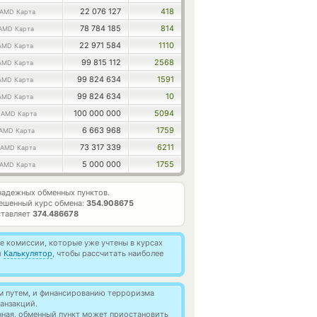
22 076 127
418
AMD Карта
78 784 185
814
AMD Карта
22 971 584
1110
AMD Карта
99 815 112
2568
AMD Карта
99 824 634
1591
AMD Карта
99 824 634
10
AMD Карта
0
100 000 000
5094
AMD Карта
6 663 968
1759
AMD Карта
73 317 339
6211
AMD Карта
5 000 000
1755
AMD Карта
адежных обменных пунктов.
ешенный курс обмена:
354.908675
ставляет
374.486678
 комиссии, которые уже учтены в курсах
й
Калькулятор
, чтобы рассчитать наиболее
м путем, и финансированию терроризма
анзакций.
нная, обменный пункт может приостановить