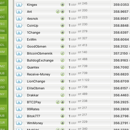
SDT
от 245
Kingex
1
359.0353
XRP
SDT
от 200
Ant
1
358.9657
XRP
SDC
от 223
4esnok
1
358.9567
XRP
ZEC
от 230
CoinUp
1
358.8848
XRP
TRX
от 279
1Change
1
358.6397
XRP
BNB
от 327
ExWm
1
358.6064
XRP
SOL
от 413
GoodObmen
1
358.3132
XRP
RAM
от 140
BitcoinObmennik
1
357.2150
XRP
от 488
BulldogExchange
1
356.9163
XRP
от 739
MZ
Quantex
1
356.7092
XRP
от 739
RUB
Receive-Money
1
356.6820
XRP
от 1 122
USD
LionChange
1
356.6709
XRP
от 739
USD
EliteObmen
1
356.6157
XRP
от 489
CNY
Drakkar
1
356.4463
XRP
от 238
BTC2Pay
1
356.2925
XRP
от 217
USD
99Rates
1
356.2808
XRP
от 217
RUB
Bitok777
1
356.2798
XRP
от 229
EUR
WmMoney
1
356.2791
XRP
от 340
UAH