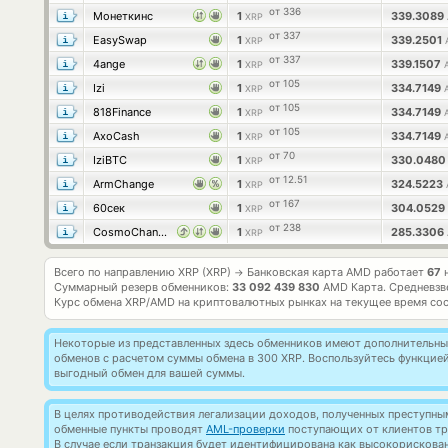
от 336
Монеткинс
1
339.3089
XRP
от 337
EasySwap
1
339.2501
XRP
от 337
4ange
1
339.1507
XRP
от 105
Izi
1
334.7149
XRP
от 105
818Finance
1
334.7149
XRP
от 105
AxoCash
1
334.7149
XRP
от 70
IziBTC
1
330.048
XRP
от 12.51
ArmChange
1
324.5223
XRP
от 167
60сек
1
304.0529
XRP
от 238
CosmoChanger
1
285.3306
XRP
Всего по направлению XRP (XRP)
Банковская карта AMD работает
67
н
→
Суммарный резерв обменников:
33 092 439 830
AMD Карта.
Средневзв
Курс обмена
XRP/AMD
на криптовалютных рынках на текущее время со
Некоторые из представленных здесь обменников имеют дополнительные
обменов с расчетом суммы обмена в 300 XRP. Воспользуйтесь функцие
выгодный обмен для вашей суммы.
В целях противодействия легализации доходов, полученных преступны
обменные пункты проводят
AML-проверки
поступающих от клиентов тр
В случае если транзакция будет идентифицирована как высокорискова