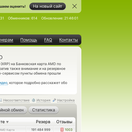
На новый сайт
шаем оценить!
31
Обменников:
614
Обновление:
21:46:01
тнерам
Помощь
FAQ
Контакты
D
 (XRP) на Банковская карта AMD по
ратив также внимание и на резервное
н-сервисом пункты обмена прошли
идео
, которое подробно расскажет обо
Несоответствие
История
Настройка
йной обмен
Статистика
ете
Резерв
Отзывы
▼
191 484 999
1
1003
AMD Карта