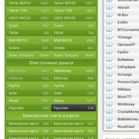
GoodObmen
Tether BEP20
Tether BEP20
USDT
USDT
4esnok
Tether TON
Tether TON
USDT
USDT
W-Box
USDC ERC20
USDC ERC20
USDC
USDC
ExWm
Zcash
Zcash
ZEC
ZEC
BTCconverti
TRON
TRON
TRX
TRX
1Change
BNB BEP20
BNB BEP20
BNB
BNB
ObmenoFF
Solana
Solana
SOL
SOL
FastEx
Gram (Toncoin)
Gram (Toncoin)
GRAM
GRAM
Вобменка
Электронные деньги
24PayBank
WebMoney
WebMoney
WMZ
WMZ
Xchange
ЮMoney
ЮMoney
RUB
RUB
ProstovCash
PayPal
PayPal
USD
USD
99Rates
Volet
Volet
USD
USD
Bitok777
Alipay
Alipay
CNY
CNY
WmMoney
Payoneer
Payoneer
EUR
EUR
CrystalMone
Банковские счета и карты
BlaBlaMoney
Банковская карта
Банковская карта
USD
USD
RoyalCash
Банковская карта
Банковская карта
RUB
RUB
Банковская карта
Банковская карта
EUR
EUR