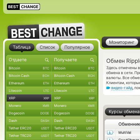
Мониторинг
Таблица
Список
Популярное
Обмен Rippl
Здесь отмечены в
Bitcoin
Bitcoin
BTC
BTC
обмена в сети. П
Bitcoin Cash
Bitcoin Cash
BCH
BCH
валюты. Все обме
Клиентам, которы
Ethereum
Ethereum
ETH
ETH
видео-гайд
, п
Litecoin
Litecoin
LTC
LTC
XRP
XRP
XRP
XRP
Monero
Monero
XMR
XMR
Курсы обмена
Dogecoin
Dogecoin
DOGE
DOGE
Dash
Dash
DASH
DASH
Обменни
Tether ERC20
Tether ERC20
USDT
USDT
MultiVal
Tether TRC20
Tether TRC20
USDT
USDT