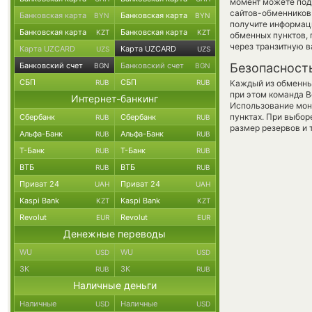
момент можете под
сайтов-обменников 
Банковская карта
Банковская карта
BYN
BYN
получите информаци
Банковская карта
Банковская карта
KZT
KZT
обменных пунктов,
через транзитную в
Карта UZCARD
Карта UZCARD
UZS
UZS
Банковский счет
Банковский счет
Безопасност
BGN
BGN
СБП
СБП
RUB
RUB
Каждый из обменны
при этом команда 
Интернет-банкинг
Использование мон
пунктах. При выбор
Сбербанк
Сбербанк
RUB
RUB
размер резервов и 
Альфа-Банк
Альфа-Банк
RUB
RUB
Т-Банк
Т-Банк
RUB
RUB
ВТБ
ВТБ
RUB
RUB
Приват 24
Приват 24
UAH
UAH
Kaspi Bank
Kaspi Bank
KZT
KZT
Revolut
Revolut
EUR
EUR
Денежные переводы
WU
WU
USD
USD
ЗК
ЗК
RUB
RUB
Наличные деньги
Наличные
Наличные
USD
USD