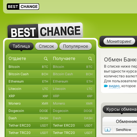
Мониторинг
Таблица
Список
Популярное
Обмен Банк
В списке ниже пе
Bitcoin
Bitcoin
BTC
BTC
выгодности курса
Bitcoin Cash
Bitcoin Cash
BCH
BCH
количество валют
Для пользователе
Ethereum
Ethereum
ETH
ETH
видео
, которое
Litecoin
Litecoin
LTC
LTC
XRP
XRP
XRP
XRP
Monero
Monero
XMR
XMR
Курсы обмена
Dogecoin
Dogecoin
DOGE
DOGE
Dash
Dash
DASH
DASH
Обменни
Tether ERC20
Tether ERC20
USDT
USDT
SendNow
Tether TRC20
Tether TRC20
USDT
USDT