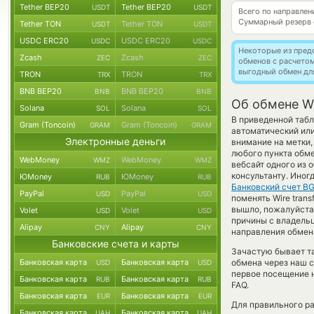
Tether BEP20
Tether BEP20
USDT
USDT
Всего по направле
Суммарный резерв
Tether TON
Tether TON
USDT
USDT
USDC ERC20
USDC ERC20
USDC
USDC
Некоторые из пред
Zcash
Zcash
ZEC
ZEC
обменов с расчето
выгодный обмен дл
TRON
TRON
TRX
TRX
BNB BEP20
BNB BEP20
BNB
BNB
Об обмене Wi
Solana
Solana
SOL
SOL
В приведенной табл
Gram (Toncoin)
Gram (Toncoin)
GRAM
GRAM
автоматический или
Электронные деньги
внимание на метки,
любого пункта обме
WebMoney
WebMoney
WMZ
WMZ
вебсайт одного из 
консультанту. Иног
ЮMoney
ЮMoney
RUB
RUB
Банковский счет B
PayPal
PayPal
USD
USD
поменять Wire trans
вышло, пожалуйста
Volet
Volet
USD
USD
причины с владельц
Alipay
Alipay
CNY
CNY
направления обмен
Банковские счета и карты
Зачастую бывает т
Банковская карта
Банковская карта
обмена через наш с
USD
USD
первое посещение 
Банковская карта
Банковская карта
RUB
RUB
FAQ.
Банковская карта
Банковская карта
EUR
EUR
Для правильного ра
Банковская карта
Банковская карта
UAH
UAH