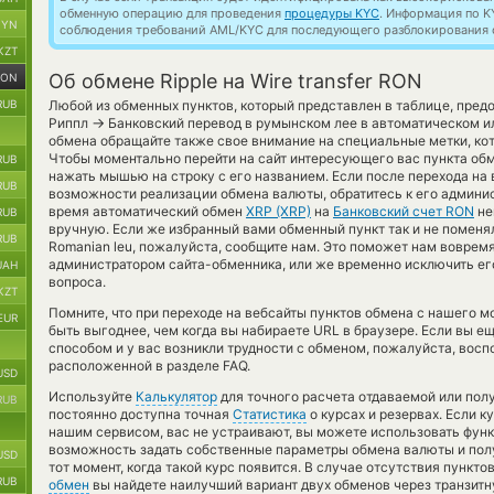
обменную операцию для проведения
процедуры KYC
. Информация по K
BYN
соблюдения требований AML/KYC для последующего разблокирования с
KZT
Об обмене Ripple на Wire transfer RON
RON
RUB
Любой из обменных пунктов, который представлен в таблице, пред
→
Риппл
Банковский перевод в румынском лее в автоматическом и
обмена обращайте также свое внимание на специальные метки, кот
Чтобы моментально перейти на сайт интересующего вас пункта обм
RUB
нажать мышью на строку с его названием. Если после перехода на 
RUB
возможности реализации обмена валюты, обратитесь к его админис
время автоматический обмен
XRP (XRP)
на
Банковский счет RON
не
RUB
вручную. Если же избранный вами обменный пункт так и не поменял Ri
RUB
Romanian leu, пожалуйста, сообщите нам. Это поможет нам воврем
администратором сайта-обменника, или же временно исключить его
UAH
вопроса.
KZT
Помните, что при переходе на вебсайты пунктов обмена с нашего м
EUR
быть выгоднее, чем когда вы набираете URL в браузере. Если вы е
способом и у вас возникли трудности с обменом, пожалуйста, вос
расположенной в разделе FAQ.
USD
Используйте
Калькулятор
для точного расчета отдаваемой или по
RUB
постоянно доступна точная
Статистика
о курсах и резервах. Если 
нашим сервисом, вас не устраивают, вы можете использовать фу
возможность задать собственные параметры обмена валюты и получ
USD
тот момент, когда такой курс появится. В случае отсутствия пункт
RUB
обмен
вы найдете наилучший вариант двух обменов через транзитн