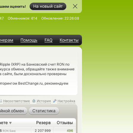
На новый сайт
шаем оценить!
47
Обменников:
614
Обновление:
22:26:08
тнерам
Помощь
FAQ
Контакты
N
ipple (XRP) на Банковский счет RON по
 курса обмена, обращайте также внимание
а сайте, были досконально проверены
иторингом BestChange.ru, рекомендуем
Несоответствие
История
Настройка
йной обмен
Статистика
аете
Резерв
Отзывы
▼
25
2 207 999
496
RON Банк