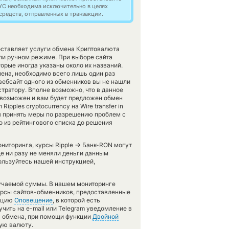
YC необходима исключительно в целях
редств, отправленных в транзакции.
оставляет услуги обмена Криптовалюта
ли ручном режиме. При выборе сайта
орые иногда указаны около их названий.
ена, необходимо всего лишь один раз
вебсайт одного из обменников вы не нашли
тратору. Вполне возможно, что в данное
возможен и вам будет предложен обмен
pples cryptocurrency на Wire transfer in
я принять меры по разрешению проблем с
 из рейтингового списка до решения
→
ониторинга, курсы Ripple
Банк-RON могут
ще ни разу не меняли деньги данным
пользуйтесь нашей инструкцией,
лучаемой суммы. В нашем мониторинге
курсы сайтов-обменников, предоставленные
нкцию
Оповещение
, в которой есть
ить на e-mail или Telegram уведомление в
ов обмена, при помощи функции
Двойной
ую валюту.