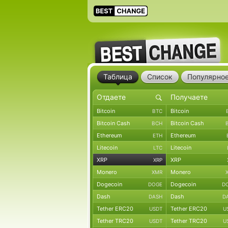
Таблица
Список
Популярно
Bitcoin
Bitcoin
BTC
Bitcoin Cash
Bitcoin Cash
BCH
Ethereum
Ethereum
ETH
Litecoin
Litecoin
LTC
XRP
XRP
XRP
Monero
Monero
XMR
Dogecoin
Dogecoin
DOGE
D
Dash
Dash
DASH
D
Tether ERC20
Tether ERC20
USDT
U
Tether TRC20
Tether TRC20
USDT
U