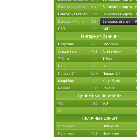
Банковская карта
Банковская карта
BYN
Банковская карта
Банковская карта
KZT
Банковский счет
Банковский счет
RON
СБП
СБП
RUB
Интернет-банкинг
Сбербанк
Сбербанк
RUB
Альфа-Банк
Альфа-Банк
RUB
Т-Банк
Т-Банк
RUB
ВТБ
ВТБ
RUB
Приват 24
Приват 24
UAH
Kaspi Bank
Kaspi Bank
KZT
Revolut
Revolut
EUR
Денежные переводы
WU
WU
USD
ЗК
ЗК
RUB
Наличные деньги
Наличные
Наличные
USD
Наличные
Наличные
RUB