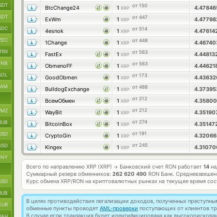
SDT
от 150
BtcChange24
1
4.4784
XRP
SDT
от 447
ExWm
1
4.4779
XRP
SDC
от 514
4esnok
1
4.47614
XRP
ZEC
от 448
1Change
1
4.4674
XRP
TRX
от 563
FastEx
1
4.44813
XRP
BNB
от 563
ObmenoFF
1
4.44621
XRP
SOL
от 173
GoodObmen
1
4.4363
XRP
RAM
от 488
BulldogExchange
1
4.3739
XRP
от 212
ВсемОбмен
1
4.3580
XRP
от 212
MZ
WayBit
1
4.3519
XRP
от 274
RUB
BitcoinBox
1
4.35147
XRP
от 191
USD
CryptoGin
1
4.3206
XRP
от 245
USD
Kingex
1
4.3107
XRP
CNY
Всего по направлению XRP (XRP)
Банковский счет RON работает
14
на
→
Суммарный резерв обменников:
262 620 490
RON Банк.
Средневзвешен
Курс обмена
XRP/RON
на криптовалютных рынках на текущее время со
USD
RUB
В целях противодействия легализации доходов, полученных преступны
EUR
обменные пункты проводят
AML-проверки
поступающих от клиентов тр
В случае если транзакция будет идентифицирована как высокорискова
UAH