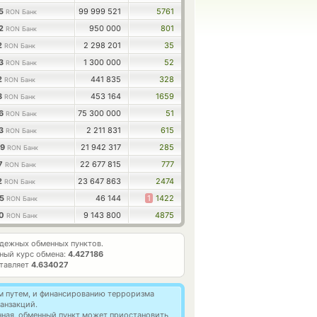
65
99 999 521
5761
RON Банк
82
950 000
801
RON Банк
2
2 298 201
35
RON Банк
03
1 300 000
52
RON Банк
2
441 835
328
RON Банк
8
453 164
1659
RON Банк
26
75 300 000
51
RON Банк
53
2 211 831
615
RON Банк
09
21 942 317
285
RON Банк
07
22 677 815
777
RON Банк
2
23 647 863
2474
RON Банк
65
46 144
1
1422
RON Банк
00
9 143 800
4875
RON Банк
дежных обменных пунктов.
ный курс обмена:
4.427186
ставляет
4.634027
м путем, и финансированию терроризма
анзакций.
нная, обменный пункт может приостановить