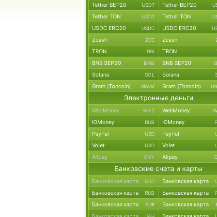
Tether BEP20
Tether BEP20
USDT
U
Tether TON
Tether TON
USDT
U
USDC ERC20
USDC ERC20
USDC
U
Zcash
Zcash
ZEC
TRON
TRON
TRX
BNB BEP20
BNB BEP20
BNB
Solana
Solana
SOL
Gram (Toncoin)
Gram (Toncoin)
GRAM
G
Электронные деньги
WebMoney
WebMoney
WMZ
W
ЮMoney
ЮMoney
RUB
PayPal
PayPal
USD
Volet
Volet
USD
Alipay
Alipay
CNY
Банковские счета и карты
Банковская карта
Банковская карта
USD
Банковская карта
Банковская карта
RUB
Банковская карта
Банковская карта
EUR
Банковская карта
Банковская карта
UAH