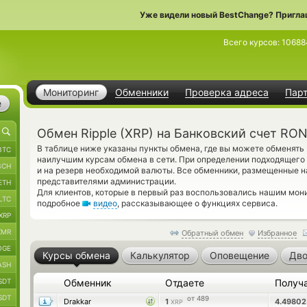
Уже видели новый BestChange? Пригла
Всего курсов:
10688
Мониторинг
Обменники
Проверка адреса
Пар
е
Обмен Ripple (XRP) на Банковский счет RO
В таблице ниже указаны пункты обмена, где вы можете обменять R
BTC
наилучшим курсам обмена в сети. При определении подходящего
BCH
и на резерв необходимой валюты. Все обменники, размещенные н
представителями администрации.
ETH
Для клиентов, которые в первый раз воспользовались нашим мон
LTC
подробное
видео
, рассказывающее о функциях сервиса.
XRP
XMR
Обратный обмен
Избранное
OGE
Курсы обмена
Калькулятор
Оповещение
Дво
ASH
SDT
Обменник
Отдаете
Получ
SDT
от 489
Drakkar
1
4.4980
XRP