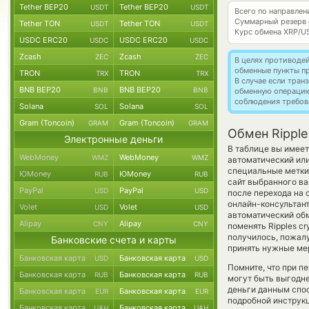
Tether BEP20
Tether BEP20
USDT
USDT
Всего по направлен
Суммарный резерв
Tether TON
Tether TON
USDT
USDT
Курс обмена
XRP/U
USDC ERC20
USDC ERC20
USDC
USDC
Zcash
Zcash
ZEC
ZEC
В целях противоде
обменные пункты п
TRON
TRON
TRX
TRX
В случае если тра
BNB BEP20
BNB BEP20
BNB
BNB
обменную операци
соблюдения требов
Solana
Solana
SOL
SOL
Gram (Toncoin)
Gram (Toncoin)
GRAM
GRAM
Обмен Ripple
Электронные деньги
В таблице вы имеет
WebMoney
WebMoney
WMZ
WMZ
автоматический ил
специальные метки,
ЮMoney
ЮMoney
RUB
RUB
сайт выбранного ва
PayPal
PayPal
USD
USD
после перехода на 
онлайн-консультант
Volet
Volet
USD
USD
автоматический о
Alipay
Alipay
CNY
CNY
поменять Ripples c
получилось, пожал
Банковские счета и карты
принять нужные мер
Банковская карта
Банковская карта
USD
USD
Помните, что при п
Банковская карта
Банковская карта
RUB
RUB
могут быть выгодне
деньги данным спо
Банковская карта
Банковская карта
EUR
EUR
подробной инструкц
Банковская карта
Банковская карта
UAH
UAH