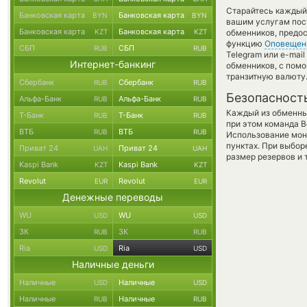
Старайтесь каждый
Банковская карта
Банковская карта
BYN
BYN
вашим услугам пос
Банковская карта
Банковская карта
KZT
KZT
обменников, предос
функцию
Оповещен
СБП
СБП
RUB
RUB
Telegram или e-mail
Интернет-банкинг
обменников, с пом
транзитную валюту
Сбербанк
Сбербанк
RUB
RUB
Безопасност
Альфа-Банк
Альфа-Банк
RUB
RUB
Каждый из обменны
Т-Банк
Т-Банк
RUB
RUB
при этом команда 
ВТБ
ВТБ
RUB
RUB
Использование мон
пунктах. При выбор
Приват 24
Приват 24
UAH
UAH
размер резервов и 
Kaspi Bank
Kaspi Bank
KZT
KZT
Revolut
Revolut
EUR
EUR
Денежные переводы
WU
WU
USD
USD
ЗК
ЗК
RUB
RUB
Ria
Ria
USD
USD
Наличные деньги
Наличные
Наличные
USD
USD
Наличные
Наличные
RUB
RUB