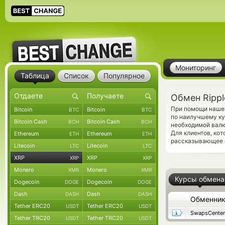
Мониторинг
Таблица
Список
Популярное
Обмен Rippl
При помощи нашег
Bitcoin
Bitcoin
BTC
BTC
по наилучшему ку
Bitcoin Cash
Bitcoin Cash
BCH
BCH
необходимой валю
Для клиентов, ко
Ethereum
Ethereum
ETH
ETH
рассказывающее 
Litecoin
Litecoin
LTC
LTC
XRP
XRP
XRP
XRP
Monero
Monero
XMR
XMR
Курсы обмена
Dogecoin
Dogecoin
DOGE
DOGE
Dash
Dash
DASH
DASH
Обменни
Tether ERC20
Tether ERC20
USDT
USDT
SwapsCenter
Tether TRC20
Tether TRC20
USDT
USDT