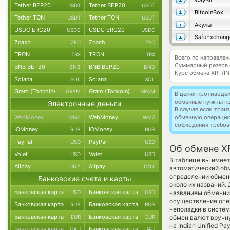
WayBit
Tether BEP20
Tether BEP20
USDT
USDT
BitcoinBox
Tether TON
Tether TON
USDT
USDT
Акулы
USDC ERC20
USDC ERC20
USDC
USDC
SafuExchang
Zcash
Zcash
ZEC
ZEC
TRON
TRON
TRX
TRX
Всего по направлен
Суммарный резерв
BNB BEP20
BNB BEP20
BNB
BNB
Курс обмена
XRP/IN
Solana
Solana
SOL
SOL
Gram (Toncoin)
Gram (Toncoin)
GRAM
GRAM
В целях противоде
обменные пункты п
Электронные деньги
В случае если тра
WebMoney
WebMoney
обменную операци
WMZ
WMZ
соблюдения требов
ЮMoney
ЮMoney
RUB
RUB
PayPal
PayPal
USD
USD
Об обмене XR
Volet
Volet
USD
USD
В таблице вы имеет
Alipay
Alipay
CNY
CNY
автоматический об
определении обменн
Банковские счета и карты
около их названий.
Банковская карта
Банковская карта
USD
USD
названием обменник
осуществления опер
Банковская карта
Банковская карта
RUB
RUB
неполадки в систем
Банковская карта
Банковская карта
EUR
EUR
обмен валют вручну
на Indian Unified P
Банковская карта
Банковская карта
UAH
UAH