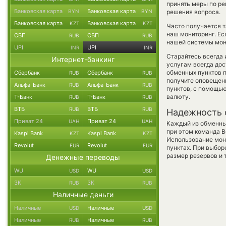
принять меры по ре
Банковская карта
Банковская карта
BYN
BYN
решения вопроса.
Банковская карта
Банковская карта
KZT
KZT
Часто получается т
наш мониторинг. Ес
СБП
СБП
RUB
RUB
нашей системы мони
UPI
UPI
INR
INR
Старайтесь всегда
Интернет-банкинг
услугам всегда до
обменных пунктов п
Сбербанк
Сбербанк
RUB
RUB
получите оповещени
Альфа-Банк
Альфа-Банк
RUB
RUB
пунктов, с помощь
валюту.
Т-Банк
Т-Банк
RUB
RUB
ВТБ
ВТБ
RUB
RUB
Надежность 
Приват 24
Приват 24
UAH
UAH
Каждый из обменны
при этом команда 
Kaspi Bank
Kaspi Bank
KZT
KZT
Использование мон
Revolut
Revolut
EUR
EUR
пунктах. При выбор
размер резервов и 
Денежные переводы
WU
WU
USD
USD
ЗК
ЗК
RUB
RUB
Наличные деньги
Наличные
Наличные
USD
USD
Наличные
Наличные
RUB
RUB