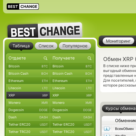
Мониторинг
Таблица
Список
Популярное
Обмен XRP (
В списке ниже пр
Bitcoin
Bitcoin
BTC
BTC
выгодный обменни
Bitcoin Cash
Bitcoin Cash
BCH
BCH
представленные н
Для посетителей,
Ethereum
Ethereum
ETH
ETH
которое рассказы
Litecoin
Litecoin
LTC
LTC
XRP
XRP
XRP
XRP
Monero
Monero
XMR
XMR
Курсы обмена
Dogecoin
Dogecoin
DOGE
DOGE
Dash
Dash
DASH
DASH
Обменни
Tether ERC20
Tether ERC20
USDT
USDT
ВсемОбмен
Tether TRC20
Tether TRC20
USDT
USDT