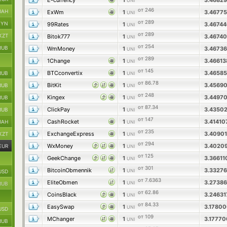
E-currency
1
3.4682
UNI
от 246
UAH
ExWm
1
3.4677
UNI
от 289
BYN
99Rates
1
3.4674
UNI
от 289
KZT
Bitok777
1
3.4674
UNI
от 254
RUB
WmMoney
1
3.4673
UNI
от 289
1Change
1
3.4661
UNI
от 145
BTCconvertix
1
3.4658
RUB
UNI
от 86.78
BitKit
1
3.4569
RUB
UNI
от 248
Kingex
1
3.4497
RUB
UNI
от 87.34
ClickPay
1
3.4350
RUB
UNI
от 147
CashRocket
1
3.4141
UAH
UNI
от 235
ExchangeExpress
1
3.4090
KZT
UNI
от 294
WxMoney
1
3.4020
EUR
UNI
от 125
GeekChange
1
3.3661
UNI
от 301
BitcoinObmennik
1
3.3327
UNI
USD
от 7.6363
EliteObmen
1
3.2738
UNI
RUB
от 62.86
CoinsBlack
1
3.2463
UNI
от 84.33
EasySwap
1
3.1780
UNI
USD
от 109
MChanger
1
3.1777
UNI
RUB