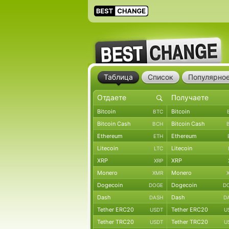
Таблица
Список
Популярно
Bitcoin
Bitcoin
BTC
Bitcoin Cash
Bitcoin Cash
BCH
Ethereum
Ethereum
ETH
Litecoin
Litecoin
LTC
XRP
XRP
XRP
Monero
Monero
XMR
Dogecoin
Dogecoin
DOGE
D
Dash
Dash
DASH
D
Tether ERC20
Tether ERC20
USDT
U
Tether TRC20
Tether TRC20
USDT
U