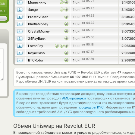
от 85.27
Монеткинс
1
3.1431
UNI
EUR
от 85.25
4ange
1
3.1430
UNI
UAH
от 64.32
ProstovCash
1
3.1094
UNI
от 64.32
BlaBlaMoney
1
3.1094
UNI
от 65.08
CrystalMoney
1
3.0732
UNI
от 65.08
24PayBank
1
3.0729
UNI
от 90.18
LovanPay
1
2.9859
UNI
от 67.37
RoyalCash
1
2.9684
UNI
от 87.59
BTCRotor
1
2.9683
UNI
Всего по направлению Uniswap (UNI)
Revolut EUR работает
47
надежны
→
Суммарный резерв обменников:
66 197 098
EUR Revolut.
Средневзвешен
Курс обмена
UNI/EUR
на криптовалютных рынках на текущее время сос
В целях противодействия легализации доходов, полученных преступны
обменные пункты проводят
AML-проверки
поступающих от клиентов тр
В случае если транзакция будет идентифицирована как высокорискова
обменную операцию для проведения
процедуры KYC
. Информация по K
соблюдения требований AML/KYC для последующего разблокирования с
Обмен Uniswap на Revolut EUR
В приведенной таблице вы можете увидеть ряд обменников, кажды