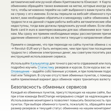
→
автоматический или ручной обмен Криптовалюта Юнисвап
Карта
обменника обращайте также внимание на метки, которые иногда ук
того, чтобы мгновенно перейти на сайт выбранного вами пункта о
на строку с его именем. Если вы перешли на вебсайт обменного п
валют, вам необходимо обратиться к менеджеру сайта-обменника.
трудности и на данной стадии работы вебсайта автоматические о
недоступны, тогда вам должны предложить ручной обмен. Если обме
Bank card in euro в заинтересовавшем для вас обменнике все-таки 
нам. Мы сразу же примем необходимые меры: рассмотрение причин
удаление обменного сайта из листинга текущего направления обме
Примите к сведению, что при переходе на сайты пунктов обмена с 
→
Revolut-EUR могут быть интереснее, чем при простом посещении 
трудности с обменом электронных денег, мы советуем посетить ра
инструкцией использования сервиса.
Используйте
Калькулятор
для точного расчета отдаваемой или по
подробно изучить
Статистику
резервов и курсов. Если курсы вас н
Оповещение
– задайте собственные условия, и при появлении подх
mail или Telegram. В случае отсутствия обменных пунктов, с помо
найти приемлемый вариант двух обменов через транзитную валюту
Безопасность обменных сервисов
Каждый из обменных пунктов, присутствующих на нашем сайте, бы
при этом команда BestChange непрерывно следит за надлежащим и
Использование мониторинга позволяет повысить безопасность пр
пунктах. При выборе обменного пункта, пожалуйста, обращайте вн
размер резервов и текущий статус обменника на нашем мониторинг