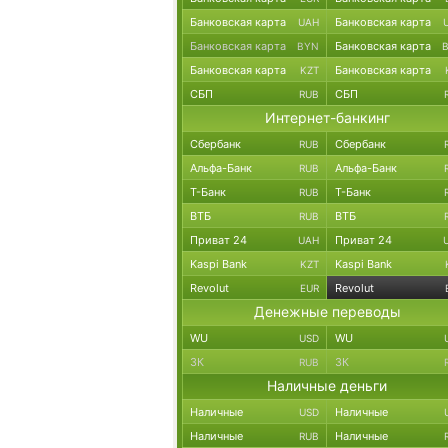
Банковская карта
Банковская карта
UAH
Банковская карта
Банковская карта
BYN
Банковская карта
Банковская карта
KZT
СБП
СБП
RUB
Интернет-банкинг
Сбербанк
Сбербанк
RUB
Альфа-Банк
Альфа-Банк
RUB
Т-Банк
Т-Банк
RUB
ВТБ
ВТБ
RUB
Приват 24
Приват 24
UAH
Kaspi Bank
Kaspi Bank
KZT
Revolut
Revolut
EUR
Денежные переводы
WU
WU
USD
ЗК
ЗК
RUB
Наличные деньги
Наличные
Наличные
USD
Наличные
Наличные
RUB