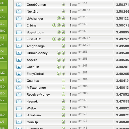
SDT
от 158
GoodObmen
1
3.5027
UNI
SDT
от 48.53
NextBit
1
3.5026
UNI
SDC
от 215
UAchanger
1
3.5012
UNI
ZEC
от 143
2rbina
1
3.5007
UNI
TRX
от 143
Buy-Bitcoin
1
3.4989
UNI
BNB
от 85.77
First-BTC
1
3.4975
UNI
UNI
от 42.91
Amgchange
1
3.4958
UNI
SOL
от 258
ObmenMoney
1
3.4954
UNI
RAM
от 258
AppBit
1
3.4954
UNI
от 241
Сатоши
1
3.4929
UNI
от 201
MZ
EasyGlobal
1
3.4926
UNI
от 288
RUB
Quantex
1
3.4841
UNI
от 288
USD
MTexchange
1
3.4801
UNI
от 288
USD
Receive-Money
1
3.4785
UNI
от 145
CNY
4esnok
1
3.4709
UNI
от 260
W-Box
1
3.4689
UNI
от 178
USD
BitexBank
1
3.46871
UNI
от 178
RUB
CoinUp
1
3.4684
UNI
от 145
EUR