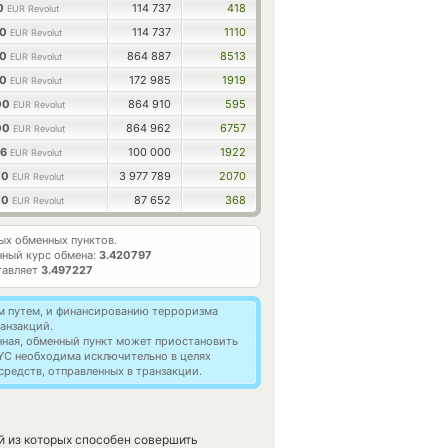
00
114 737
418
EUR Revolut
00
114 737
1110
EUR Revolut
00
864 887
8513
EUR Revolut
00
172 985
1919
EUR Revolut
00
864 910
595
EUR Revolut
00
864 962
6757
EUR Revolut
86
100 000
1922
EUR Revolut
00
3 977 789
2070
EUR Revolut
00
87 652
368
EUR Revolut
х обменных пунктов.
ный курс обмена:
3.420797
тавляет
3.497227
м путем, и финансированию терроризма
анзакций.
нная, обменный пункт может приостановить
YC необходима исключительно в целях
редств, отправленных в транзакции.
й из которых способен совершить