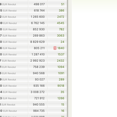
18
498 017
51
EUR Revolut
65
618 744
386
EUR Revolut
22
1 265 600
2472
EUR Revolut
89
6 762 145
4545
EUR Revolut
50
852 930
782
EUR Revolut
77
269 863
3063
EUR Revolut
80
8 829 629
24
EUR Revolut
86
805 211
1
1840
EUR Revolut
50
1 287 410
1537
EUR Revolut
17
2 992 923
2432
EUR Revolut
51
758 239
1094
EUR Revolut
26
940 568
1091
EUR Revolut
39
93 027
289
EUR Revolut
20
935 166
9018
EUR Revolut
94
3 008 272
35
EUR Revolut
23
721 912
1266
EUR Revolut
1
940 555
15
EUR Revolut
00
984 735
16
EUR Revolut