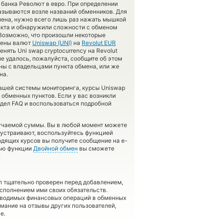
 банка Револют в евро. При определении
азываются возле названий обменников. Для
бмена, нужно всего лишь раз нажать мышкой
ункта и обнаружили сложности с обменом
 Возможно, что произошли некоторые
бмены валют
Uniswap (UNI)
на
Revolut EUR
нять Uni swap cryptocurrency на Revolut
не удалось, пожалуйста, сообщите об этом
ы с владельцами пункта обмена, или же
на.
нашей системы мониторинга, курсы Uniswap
обменных пунктов. Если у вас возникли
здел FAQ и воспользоваться подробной
лучаемой суммы. Вы в любой момент можете
е устраивают, воспользуйтесь функцией
одящих курсов вы получите сообщение на e-
щью функции
Двойной обмен
вы сможете
.
л тщательно проверен перед добавлением,
сполнением ими своих обязательств.
оводимых финансовых операций в обменных
имание на отзывы других пользователей,
е.