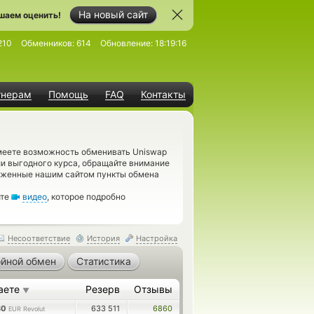
На новый сайт
шаем оценить!
210
Обменников:
614
Обновление:
18:19:16
тнерам
Помощь
FAQ
Контакты
имеете возможность обменивать Uniswap
нии выгодного курса, обращайте внимание
ложенные нашим сайтом пункты обмена
ите
видео
, которое подробно
Несоответствие
История
Настройка
йной обмен
Статистика
аете
Резерв
Отзывы
▼
80
633 511
6860
EUR Revolut