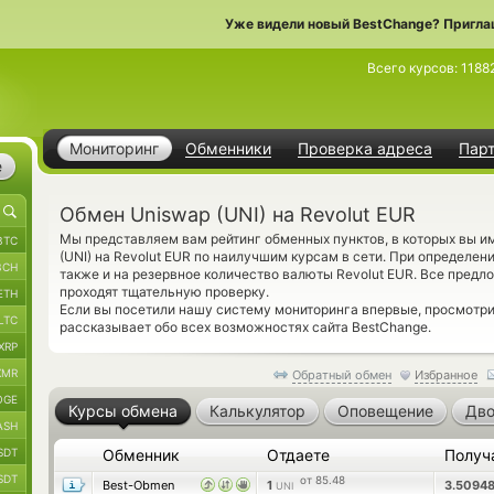
Уже видели новый BestChange? Пригла
Всего курсов:
1188
Мониторинг
Обменники
Проверка адреса
Пар
е
Обмен Uniswap (UNI) на Revolut EUR
Мы представляем вам рейтинг обменных пунктов, в которых вы 
BTC
(UNI) на Revolut EUR по наилучшим курсам в сети. При определе
BCH
также и на резервное количество валюты Revolut EUR. Все пред
проходят тщательную проверку.
ETH
Если вы посетили нашу систему мониторинга впервые, просмотр
LTC
рассказывает обо всех возможностях сайта BestChange.
XRP
XMR
Обратный обмен
Избранное
OGE
Курсы обмена
Калькулятор
Оповещение
Дво
ASH
SDT
Обменник
Отдаете
Получ
SDT
от 85.48
Best-Obmen
1
3.5094
UNI