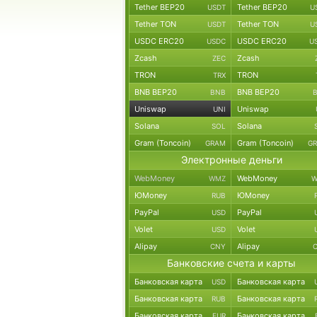
Tether BEP20
Tether BEP20
USDT
U
Tether TON
Tether TON
USDT
U
USDC ERC20
USDC ERC20
USDC
U
Zcash
Zcash
ZEC
TRON
TRON
TRX
BNB BEP20
BNB BEP20
BNB
Uniswap
Uniswap
UNI
Solana
Solana
SOL
Gram (Toncoin)
Gram (Toncoin)
GRAM
G
Электронные деньги
WebMoney
WebMoney
WMZ
W
ЮMoney
ЮMoney
RUB
PayPal
PayPal
USD
Volet
Volet
USD
Alipay
Alipay
CNY
Банковские счета и карты
Банковская карта
Банковская карта
USD
Банковская карта
Банковская карта
RUB
Банковская карта
Банковская карта
EUR