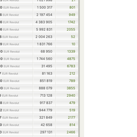
95
1 021 998
21
EUR Revolut
50
1 500 317
801
EUR Revolut
46
2 197 454
949
EUR Revolut
06
4 383 905
1742
EUR Revolut
66
5 992 831
2055
EUR Revolut
38
2 004 263
52
EUR Revolut
59
1 831 766
10
EUR Revolut
00
68 950
1339
EUR Revolut
00
1 744 560
4875
EUR Revolut
20
31 495
6783
EUR Revolut
07
81 163
212
EUR Revolut
10
851 819
789
EUR Revolut
93
888 079
3855
EUR Revolut
10
713 128
2940
EUR Revolut
68
917 837
479
EUR Revolut
62
944 779
519
EUR Revolut
17
321 849
2177
EUR Revolut
00
42 658
814
EUR Revolut
00
297 131
2466
EUR Revolut