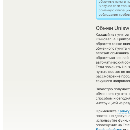
обменные пункты п
В случае если тра
обменную операци
соблюдения требов
Обмен Unisw
Каждый из пунктов 
→
Юнисвап
Криптов
обратите также вни
обменного пункта н
вебсайт обменника
обратиться к онлай
автоматический о
Если поменять Uni 
пункте все же не п
рассмотрение проб
текущего направле
Зачастую получаетс
обменного пункта ч
способом и сегодн
инструкцией из раз
Применяйте
Кальку
постоянно доступн
используйте функ
оповещение на Tele
Двойной обмен
вы н