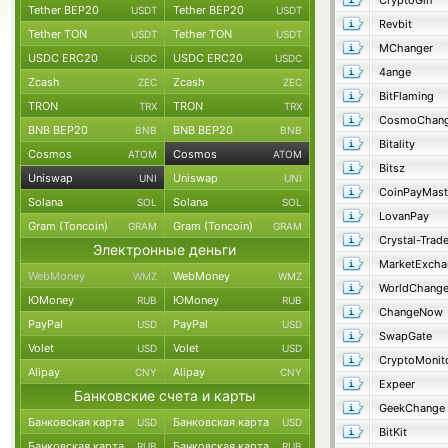
CryptoGin
Tether BEP20
Tether BEP20
USDT
USDT
Revbit
Tether TON
Tether TON
USDT
USDT
MChanger
USDC ERC20
USDC ERC20
USDC
USDC
4ange
Zcash
Zcash
ZEC
ZEC
BitFlaming
TRON
TRON
TRX
TRX
CosmoChang
BNB BEP20
BNB BEP20
BNB
BNB
Bitality
Cosmos
Cosmos
ATOM
ATOM
Bitsz
Uniswap
Uniswap
UNI
UNI
CoinPayMast
Solana
Solana
SOL
SOL
LovanPay
Gram (Toncoin)
Gram (Toncoin)
GRAM
GRAM
Crystal-Trad
Электронные деньги
MarketExcha
WebMoney
WebMoney
WMZ
WMZ
WorldChang
ЮMoney
ЮMoney
RUB
RUB
ChangeNow
PayPal
PayPal
USD
USD
SwapGate
Volet
Volet
USD
USD
CryptoMonit
Alipay
Alipay
CNY
CNY
Expeer
Банковские счета и карты
GeekChange
Банковская карта
Банковская карта
USD
USD
BitKit
Банковская карта
Банковская карта
RUB
RUB