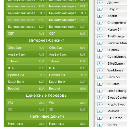
Даркен
Банковская карта
Банковская карта
EUR
EUR
EasyBit
Банковская карта
Банковская карта
UAH
UAH
AlfaBit
Банковская карта
Банковская карта
BYN
BYN
ChangeHero
Банковская карта
Банковская карта
KZT
KZT
Kursov24
СБП
СБП
RUB
RUB
TheChange
Интернет-банкинг
Receive-Mon
Сбербанк
Сбербанк
RUB
RUB
Quantex
Альфа-Банк
Альфа-Банк
RUB
RUB
CyberMoney
Т-Банк
Т-Банк
RUB
RUB
EliteObmen
ВТБ
ВТБ
RUB
RUB
WmMoney
Приват 24
Приват 24
UAH
UAH
Bitok777
Kaspi Bank
Kaspi Bank
KZT
KZT
99Rates
Revolut
Revolut
EUR
EUR
LetsExchang
Денежные переводы
SwapsCenter
WU
WU
USD
USD
KryptoSwap
ЗК
ЗК
RUB
RUB
MultiVal
Наличные деньги
BTCRotor
Наличные
Наличные
USD
USD
Coinfy