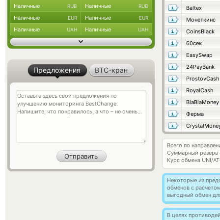
Наличные
Наличные
RUB
RUB
Baltex
Наличные
Наличные
EUR
EUR
Монеткинс
Наличные
Наличные
UAH
UAH
CoinsBlack
60сек
EasySwap
24PayBank
Предложения
BTC-кран
ProstovCash
RoyalCash
BlaBlaMoney
Ферма
CrystalMone
Всего по направлен
Суммарный резерв
Курс обмена
UNI/A
Некоторые из пред
обменов с расчетом
выгодный обмен дл
В целях противоде