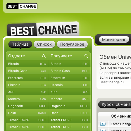
Мониторинг
Таблица
Список
Популярное
Обмен Unis
С помощью нашего
Bitcoin
Bitcoin
BTC
BTC
(ATOM) по самому
Bitcoin Cash
Bitcoin Cash
BCH
BCH
на резервы валют
Если вы впервые 
Ethereum
Ethereum
ETH
ETH
BestChange.ru.
Litecoin
Litecoin
LTC
LTC
XRP
XRP
XRP
XRP
Monero
Monero
XMR
XMR
Курсы обмена
Dogecoin
Dogecoin
DOGE
DOGE
Dash
Dash
DASH
DASH
Обменни
Tether ERC20
Tether ERC20
USDT
USDT
Enter-Chang
Tether TRC20
Tether TRC20
USDT
USDT