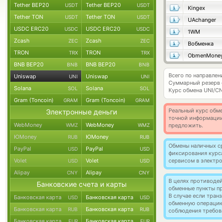
Tether BEP20
Tether BEP20
USDT
USDT
Kingex
Tether TON
Tether TON
USDT
USDT
UAchanger
USDC ERC20
USDC ERC20
USDC
USDC
1WM
Zcash
Zcash
ZEC
ZEC
Вобменка
TRON
TRON
TRX
TRX
ObmenMone
BNB BEP20
BNB BEP20
BNB
BNB
Всего по направлен
Uniswap
Uniswap
UNI
UNI
Суммарный резерв
Solana
Solana
SOL
SOL
Курс обмена
UNI/C
Gram (Toncoin)
Gram (Toncoin)
GRAM
GRAM
Реальный курс обме
Электронные деньги
точной информации
WebMoney
WebMoney
WMZ
WMZ
предложить.
ЮMoney
ЮMoney
RUB
RUB
Обмены наличных с
PayPal
PayPal
USD
USD
фиксирования курс
Volet
Volet
сервисом в электр
USD
USD
Alipay
Alipay
CNY
CNY
В целях противоде
Банковские счета и карты
обменные пункты п
В случае если тра
Банковская карта
Банковская карта
USD
USD
обменную операци
Банковская карта
Банковская карта
RUB
RUB
соблюдения требов
Банковская карта
Банковская карта
EUR
EUR