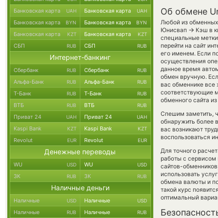
Об обмене U
Банковская карта
Банковская карта
UAH
UAH
Любой из обменных 
Банковская карта
Банковская карта
BYN
BYN
→
Юнисвап
Кэш в к
Банковская карта
Банковская карта
KZT
KZT
специальные метки
перейти на сайт ин
СБП
СБП
RUB
RUB
его именем. Если п
Интернет-банкинг
осуществления опер
данное время авто
Сбербанк
Сбербанк
RUB
RUB
обмен вручную. Есл
Альфа-Банк
Альфа-Банк
RUB
RUB
вас обменнике все 
соответствующие м
Т-Банк
Т-Банк
RUB
RUB
обменного сайта из
ВТБ
ВТБ
RUB
RUB
Спешим заметить, 
Приват 24
Приват 24
UAH
UAH
обнаружить более 
Kaspi Bank
Kaspi Bank
KZT
KZT
вас возникают труд
воспользоваться и
Revolut
Revolut
EUR
EUR
Для точного расчет
Денежные переводы
работы с сервисом 
WU
WU
USD
USD
сайтов-обменников,
использовать услу
ЗК
ЗК
RUB
RUB
обмена валюты и по
Наличные деньги
такой курс появитс
оптимальный вариан
Наличные
Наличные
USD
USD
Безопасност
Наличные
Наличные
RUB
RUB