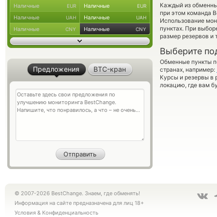
Каждый из обменны
Наличные
Наличные
EUR
EUR
при этом команда 
Наличные
Наличные
UAH
UAH
Использование мон
пунктах. При выбор
Наличные
Наличные
CNY
CNY
размер резервов и 
Выберите по
Обменные пункты по
Предложения
BTC-кран
странах, например:
Курсы и резервы в 
локацию, где вам б
© 2007-2026 BestChange. Знаем, где обменять!
Информация на сайте предназначена для лиц 18+
Условия
&
Конфиденциальность