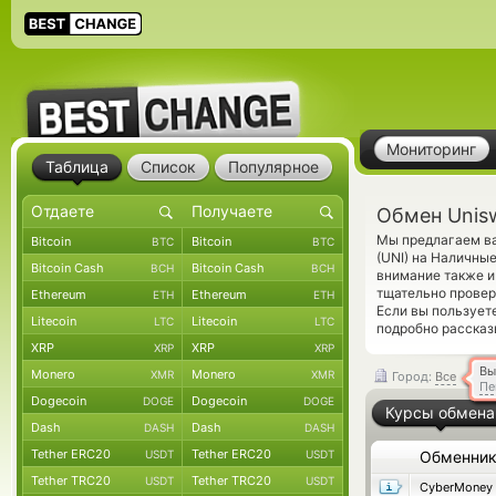
Мониторинг
Таблица
Список
Популярное
Обмен Unis
Мы предлагаем ва
Bitcoin
Bitcoin
BTC
BTC
(UNI) на Наличны
Bitcoin Cash
Bitcoin Cash
BCH
BCH
внимание также и
тщательно прове
Ethereum
Ethereum
ETH
ETH
Если вы пользует
Litecoin
Litecoin
LTC
LTC
подробно рассказ
XRP
XRP
XRP
XRP
Вы
Monero
Monero
XMR
XMR
Город:
Все
Пе
Dogecoin
Dogecoin
DOGE
DOGE
Курсы обмена
Dash
Dash
DASH
DASH
Tether ERC20
Tether ERC20
USDT
USDT
Обменни
Tether TRC20
Tether TRC20
USDT
USDT
CyberMoney