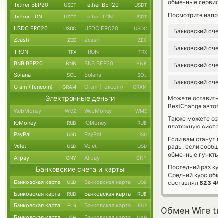
обменные сервис
Tether BEP20
Tether BEP20
USDT
USDT
Посмотрите напр
Tether TON
Tether TON
USDT
USDT
USDC ERC20
USDC ERC20
USDC
USDC
Банковский сч
Zcash
Zcash
ZEC
ZEC
Банковский сч
TRON
TRON
TRX
TRX
BNB BEP20
BNB BEP20
BNB
BNB
Банковский сч
Solana
Solana
SOL
SOL
Банковский сч
Gram (Toncoin)
Gram (Toncoin)
GRAM
GRAM
Электронные деньги
Можете оставит
BestChange авто
WebMoney
WebMoney
WMZ
WMZ
Также можете о
ЮMoney
ЮMoney
RUB
RUB
платежную систе
PayPal
PayPal
USD
USD
Если вам станут
Volet
Volet
USD
USD
рады, если сооб
обменные пункты
Alipay
Alipay
CNY
CNY
Последний раз ку
Банковские счета и карты
Средний курс об
Банковская карта
Банковская карта
USD
USD
составлял
823 4
Банковская карта
Банковская карта
RUB
RUB
Банковская карта
Банковская карта
EUR
EUR
Обмен Wire t
Банковская карта
Банковская карта
UAH
UAH