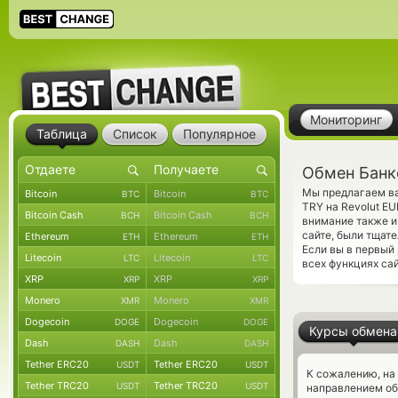
Мониторинг
Таблица
Список
Популярное
Обмен Банко
Мы предлагаем ва
Bitcoin
Bitcoin
BTC
BTC
TRY на Revolut E
Bitcoin Cash
Bitcoin Cash
BCH
BCH
внимание также и
сайте, были тщат
Ethereum
Ethereum
ETH
ETH
Если вы в первый
Litecoin
Litecoin
LTC
LTC
всех функциях са
XRP
XRP
XRP
XRP
Monero
Monero
XMR
XMR
Dogecoin
Dogecoin
DOGE
DOGE
Курсы обмена
Dash
Dash
DASH
DASH
Tether ERC20
Tether ERC20
USDT
USDT
К сожалению, на
Tether TRC20
Tether TRC20
USDT
USDT
направлением об