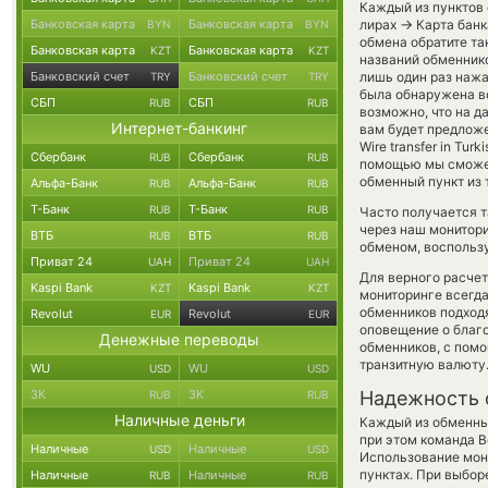
Каждый из пунктов 
→
Банковская карта
Банковская карта
лирах
Карта банк
BYN
BYN
обмена обратите та
Банковская карта
Банковская карта
KZT
KZT
названий обменнико
Банковский счет
Банковский счет
лишь один раз нажа
TRY
TRY
была обнаружена во
СБП
СБП
RUB
RUB
возможно, что на 
Интернет-банкинг
вам будет предложе
Wire transfer in Tur
Сбербанк
Сбербанк
RUB
RUB
помощью мы сможем
обменный пункт из 
Альфа-Банк
Альфа-Банк
RUB
RUB
Т-Банк
Т-Банк
RUB
RUB
Часто получается т
через наш монитори
ВТБ
ВТБ
RUB
RUB
обменом, воспользу
Приват 24
Приват 24
UAH
UAH
Для верного расчет
Kaspi Bank
Kaspi Bank
KZT
KZT
мониторинге всегд
обменников подходя
Revolut
Revolut
EUR
EUR
оповещение о благо
Денежные переводы
обменников, с пом
транзитную валюту
WU
WU
USD
USD
ЗК
ЗК
Надежность 
RUB
RUB
Наличные деньги
Каждый из обменны
при этом команда 
Наличные
Наличные
USD
USD
Использование мон
пунктах. При выбор
Наличные
Наличные
RUB
RUB