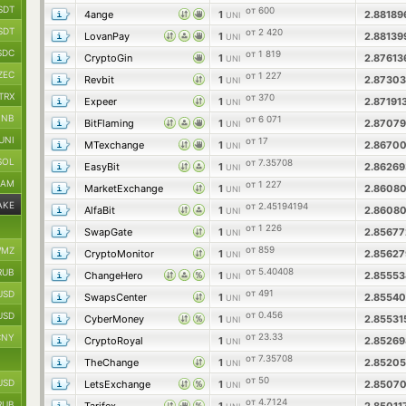
SDT
от 600
4ange
1
2.8818
UNI
SDT
от 2 420
LovanPay
1
2.8813
UNI
SDC
от 1 819
CryptoGin
1
2.87613
UNI
ZEC
от 1 227
Revbit
1
2.8730
UNI
TRX
от 370
Expeer
1
2.8719
UNI
BNB
от 6 071
BitFlaming
1
2.8707
UNI
UNI
от 17
MTexchange
1
2.8670
UNI
SOL
от 7.35708
EasyBit
1
2.8626
UNI
RAM
от 1 227
MarketExchange
1
2.8608
UNI
AKE
от 2.45194194
AlfaBit
1
2.8608
UNI
от 1 226
SwapGate
1
2.8567
UNI
от 859
MZ
CryptoMonitor
1
2.8562
UNI
от 5.40408
RUB
ChangeHero
1
2.8555
UNI
от 491
USD
SwapsCenter
1
2.8554
UNI
от 0.456
USD
CyberMoney
1
2.8553
UNI
от 23.33
CNY
CryptoRoyal
1
2.8526
UNI
от 7.35708
TheChange
1
2.8520
UNI
от 50
USD
LetsExchange
1
2.8507
UNI
от 4.7124
RUB