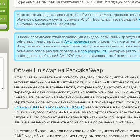
Курс обмена
UNI/CAKE
на криптовалютных рынках на текущее время со
RUB
EUR
Некоторые из представленных здесь обменников имеют дополнительные
UAH
обменов с расчетом суммы обмена в 70 UNI. Воспользуйтесь функцией
выгодный обмен для вашей суммы.
В целях противодействия легализации доходов, полученных преступны
обменные пункты проводят
AML-проверки
поступающих от клиентов тр
В случае если транзакция будет идентифицирована как высокорискова
обменную операцию для проведения
процедуры KYC
. Информация по K
соблюдения требований AML/KYC для последующего разблокирования с
Обмен Uniswap на PancakeSwap
В таблице вы имеете возможность увидеть список пунктов обмена,
→
автоматический обмен Криптовалюта Юнисвап
Криптовалюта Pa
внимание на специальные метки, которые иногда находятся рядом 
перехода на сайт обменного пункта кликните один раз мышью на ст
совершили переход на вебсайт обменника и обнаружили затруднен
обратиться к оператору сайта-обменника. Вполне вероятно, что в 
Uniswap (UNI)
на
PancakeSwap (CAKE)
невозможны и вам предложат
Uni swap cryptocurrency на Pancake Swap cryptocurrency все-таки 
ситуации. Это поможет нам вовремя принять меры по разрешению 
или же временно исключить его из списка до решения проблемы.
Не стоит забывать, что при переходе на сайты пунктов обмена с н
CAKE могут быть интереснее, чем когда вы просто посещаете обме