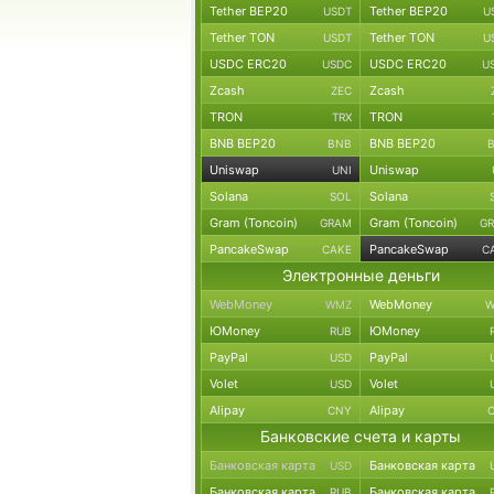
Tether BEP20
Tether BEP20
USDT
U
Tether TON
Tether TON
USDT
U
USDC ERC20
USDC ERC20
USDC
U
Zcash
Zcash
ZEC
TRON
TRON
TRX
BNB BEP20
BNB BEP20
BNB
Uniswap
Uniswap
UNI
Solana
Solana
SOL
Gram (Toncoin)
Gram (Toncoin)
GRAM
G
PancakeSwap
PancakeSwap
CAKE
C
Электронные деньги
WebMoney
WebMoney
WMZ
W
ЮMoney
ЮMoney
RUB
PayPal
PayPal
USD
Volet
Volet
USD
Alipay
Alipay
CNY
Банковские счета и карты
Банковская карта
Банковская карта
USD
Банковская карта
Банковская карта
RUB