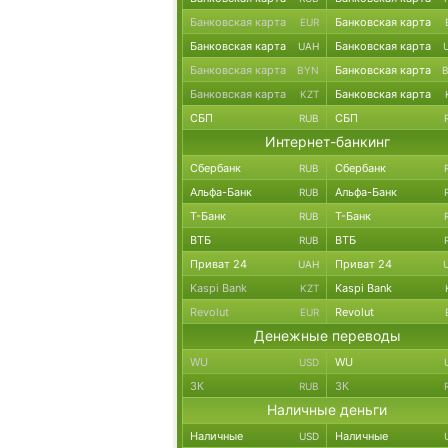
Банковская карта
Банковская карта
EUR
Банковская карта
Банковская карта
UAH
Банковская карта
Банковская карта
BYN
Банковская карта
Банковская карта
KZT
СБП
СБП
RUB
Интернет-банкинг
Сбербанк
Сбербанк
RUB
Альфа-Банк
Альфа-Банк
RUB
Т-Банк
Т-Банк
RUB
ВТБ
ВТБ
RUB
Приват 24
Приват 24
UAH
Kaspi Bank
Kaspi Bank
KZT
Revolut
Revolut
EUR
Денежные переводы
WU
WU
USD
ЗК
ЗК
RUB
Наличные деньги
Наличные
Наличные
USD