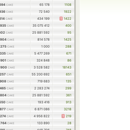
9694
65 178
1108
CAKE
9936
72 540
1922
CAKE
614
434 199
1
1422
CAKE
3935
35 075 412
400
CAKE
1302
25 881 592
95
CAKE
9904
814 578
1425
CAKE
0275
1 000
288
CAKE
9335
5 477 269
671
CAKE
0901
324 848
86
CAKE
0900
3 528 582
18143
CAKE
7257
55 200 692
651
CAKE
7908
719 683
135
CAKE
3465
2 283 274
299
CAKE
0804
25 881 592
361
CAKE
1550
193 416
913
CAKE
9877
6 871 086
3218
CAKE
5274
4 956 822
1
219
CAKE
0764
133 890
28
CAKE