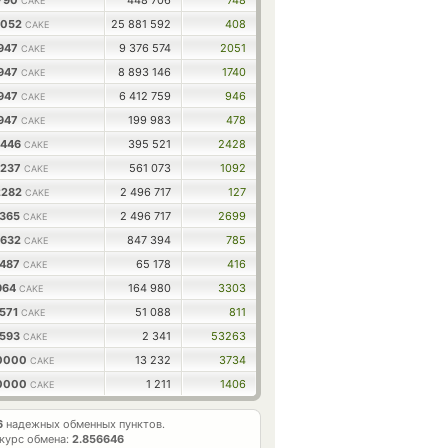
1790
448 706
748
CAKE
2052
25 881 592
408
CAKE
1947
9 376 574
2051
CAKE
1947
8 893 146
1740
CAKE
1947
6 412 759
946
CAKE
9947
199 983
478
CAKE
6446
395 521
2428
CAKE
8237
561 073
1092
CAKE
2282
2 496 717
127
CAKE
2365
2 496 717
2699
CAKE
8632
847 394
785
CAKE
8487
65 178
416
CAKE
964
164 980
3303
CAKE
3571
51 088
811
CAKE
5593
2 341
53263
CAKE
0000
13 232
3734
CAKE
0000
1 211
1406
CAKE
6
надежных обменных пунктов.
курс обмена:
2.856646