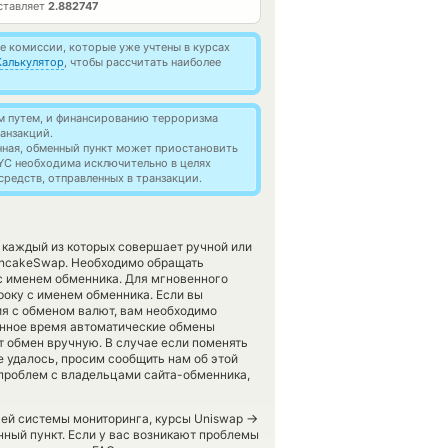
ставляет
2.882747
 комиссии, которые уже учтены в курсах
Калькулятор
, чтобы рассчитать наиболее
м путем, и финансированию терроризма
анзакций.
нная, обменный пункт может приостановить
YC необходима исключительно в целях
редств, отправленных в транзакции.
 каждый из которых совершает ручной или
ncakeSwap. Необходимо обращать
с именем обменника. Для мгновенного
року с именем обменника. Если вы
ия с обменом валют, вам необходимо
данное время автоматические обмены
 обмен вручную. В случае если поменять
не удалось, просим сообщить нам об этой
проблем с владельцами сайта-обменника,
→
ашей системы мониторинга, курсы Uniswap
нный пункт. Если у вас возникают проблемы