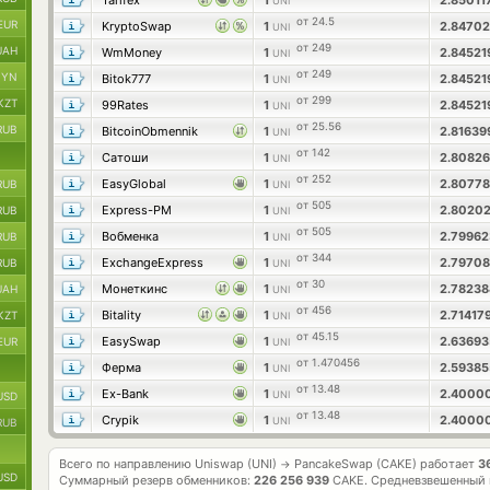
Tarifex
1
2.8501
UNI
от 24.5
EUR
KryptoSwap
1
2.8470
UNI
от 249
UAH
WmMoney
1
2.8452
UNI
от 249
BYN
Bitok777
1
2.8452
UNI
от 299
KZT
99Rates
1
2.8452
UNI
от 25.56
RUB
BitcoinObmennik
1
2.8163
UNI
от 142
Сатоши
1
2.8082
UNI
от 252
EasyGlobal
1
2.8077
RUB
UNI
от 505
Express-PM
1
2.8020
RUB
UNI
от 505
Вобменка
1
2.7996
RUB
UNI
от 344
ExchangeExpress
1
2.7970
RUB
UNI
от 30
Монеткинс
1
2.7823
UAH
UNI
от 456
Bitality
1
2.71417
KZT
UNI
от 45.15
EasySwap
1
2.6369
EUR
UNI
от 1.470456
Ферма
1
2.5938
UNI
от 13.48
Ex-Bank
1
2.4000
UNI
USD
от 13.48
Crypik
1
2.4000
UNI
RUB
Всего по направлению Uniswap (UNI)
PancakeSwap (CAKE) работает
3
→
USD
Суммарный резерв обменников:
226 256 939
CAKE.
Средневзвешенный 