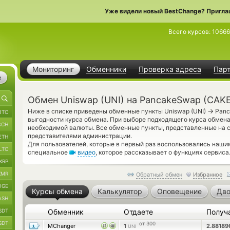
Уже видели новый BestChange? Пригла
Всего курсов:
10666
Мониторинг
Обменники
Проверка адреса
Пар
е
Обмен Uniswap (UNI) на PancakeSwap (CAK
→
Ниже в списке приведены обменные пункты Uniswap (UNI)
Panc
BTC
выгодности курса обмена. При выборе подходящего курса обмена,
BCH
необходимой валюты. Все обменные пункты, представленные на с
представителями администрации.
ETH
Для пользователей, которые в первый раз воспользовались наш
LTC
специальное
видео
, которое рассказывает о функциях сервиса
XRP
XMR
Обратный обмен
Избранное
OGE
Курсы обмена
Калькулятор
Оповещение
Дво
ASH
SDT
Обменник
Отдаете
Получ
SDT
от 300
MChanger
1
2.8818
UNI