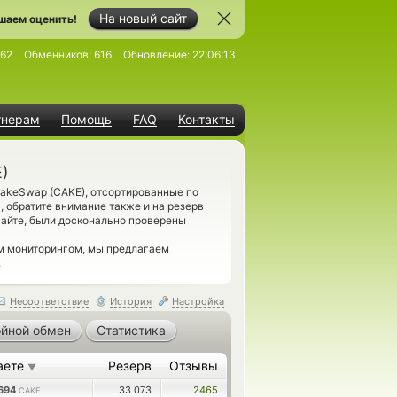
На новый сайт
шаем оценить!
62
Обменников:
616
Обновление:
22:06:13
тнерам
Помощь
FAQ
Контакты
E)
akeSwap (CAKE), отсортированные по
 обратите внимание также и на резерв
айте, были досконально проверены
им мониторингом, мы предлагаем
.
Несоответствие
История
Настройка
йной обмен
Статистика
аете
Резерв
Отзывы
▼
9694
33 073
2465
CAKE