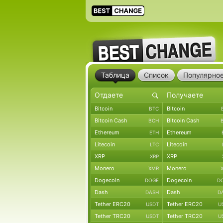
Таблица
Список
Популярно
Bitcoin
Bitcoin
BTC
Bitcoin Cash
Bitcoin Cash
BCH
Ethereum
Ethereum
ETH
Litecoin
Litecoin
LTC
XRP
XRP
XRP
Monero
Monero
XMR
Dogecoin
Dogecoin
DOGE
D
Dash
Dash
DASH
D
Tether ERC20
Tether ERC20
USDT
U
Tether TRC20
Tether TRC20
USDT
U