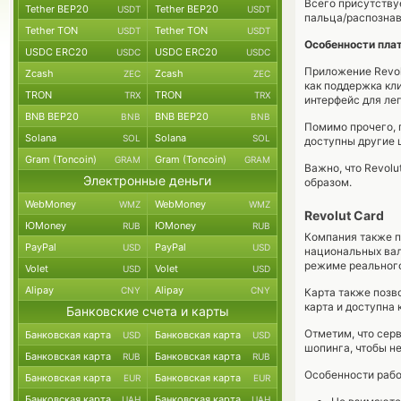
Всего присутствуе
Tether BEP20
Tether BEP20
USDT
USDT
пальца/распознав
Tether TON
Tether TON
USDT
USDT
Особенности пл
USDC ERC20
USDC ERC20
USDC
USDC
Приложение Revol
Zcash
Zcash
ZEC
ZEC
как поддержка кл
TRON
TRON
TRX
TRX
интерфейс для лег
BNB BEP20
BNB BEP20
BNB
BNB
Помимо прочего, 
Solana
Solana
SOL
SOL
доступны другие 
Gram (Toncoin)
Gram (Toncoin)
GRAM
GRAM
Важно, что Revol
Электронные деньги
образом.
WebMoney
WebMoney
WMZ
WMZ
Revolut Card
ЮMoney
ЮMoney
RUB
RUB
Компания также п
PayPal
PayPal
USD
USD
национальных вал
режиме реального
Volet
Volet
USD
USD
Alipay
Alipay
CNY
CNY
Карта также позв
карта и доступна 
Банковские счета и карты
Отметим, что сер
Банковская карта
Банковская карта
USD
USD
шопинга, чтобы н
Банковская карта
Банковская карта
RUB
RUB
Особенности работ
Банковская карта
Банковская карта
EUR
EUR
Банковская карта
Банковская карта
UAH
UAH