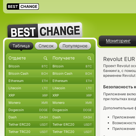
Мониторинг
Таблица
Список
Популярное
Revolut EU
Проект Revolut о
Bitcoin
Bitcoin
BTC
BTC
банкинга, с помо
Bitcoin Cash
Bitcoin Cash
BCH
BCH
временем Revolut
Ethereum
Ethereum
ETH
ETH
Безопасность 
Litecoin
Litecoin
LTC
LTC
Приложение включ
XRP
XRP
XRP
XRP
при попытках вхо
Monero
Monero
XMR
XMR
Дополнительные ф
Dogecoin
Dogecoin
DOGE
DOGE
Приложение R
Dash
Dash
DASH
DASH
Возможность 
Tether ERC20
Tether ERC20
USDT
USDT
Приложение R
Tether TRC20
Tether TRC20
USDT
USDT