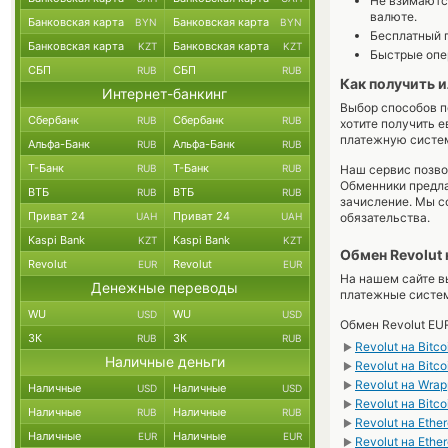
Не взимаются
валюте.
Банковская карта
Банковская карта
BYN
BYN
Бесплатный п
Банковская карта
Банковская карта
KZT
KZT
Быстрые опер
СБП
СБП
RUB
RUB
Как получить и
Интернет-банкинг
Выбор способов п
Сбербанк
Сбербанк
RUB
RUB
хотите получить е
платежную систем
Альфа-Банк
Альфа-Банк
RUB
RUB
Т-Банк
Т-Банк
RUB
RUB
Наш сервис позв
Обменники предл
ВТБ
ВТБ
RUB
RUB
зачисление. Мы с
Приват 24
Приват 24
UAH
UAH
обязательства.
Kaspi Bank
Kaspi Bank
KZT
KZT
Обмен Revolut
Revolut
Revolut
EUR
EUR
На нашем сайте в
Денежные переводы
платежные систе
WU
WU
USD
USD
Обмен Revolut EU
ЗК
ЗК
RUB
RUB
Revolut на Bitco
►
Наличные деньги
Revolut на Bitc
►
Revolut на Wra
►
Наличные
Наличные
USD
USD
Revolut на Bitc
►
Наличные
Наличные
RUB
RUB
Revolut на Ethe
►
Наличные
Наличные
EUR
EUR
Revolut на Ethe
►