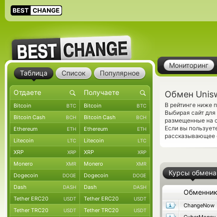
Мониторинг
Таблица
Список
Популярное
Обмен Unisw
В рейтинге ниже 
Bitcoin
Bitcoin
BTC
BTC
Выбирая сайт для
Bitcoin Cash
Bitcoin Cash
BCH
BCH
размещенные на с
Если вы пользует
Ethereum
Ethereum
ETH
ETH
рассказывающее о
Litecoin
Litecoin
LTC
LTC
XRP
XRP
XRP
XRP
Monero
Monero
XMR
XMR
Курсы обмена
Dogecoin
Dogecoin
DOGE
DOGE
Dash
Dash
DASH
DASH
Обменни
Tether ERC20
Tether ERC20
USDT
USDT
ChangeNow
Tether TRC20
Tether TRC20
USDT
USDT