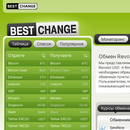
Мониторинг
Таблица
Список
Популярное
Обмен Revol
Мы представляем 
Bitcoin
Bitcoin
BTC
BTC
→
Revolut USD
Rev
Bitcoin Cash
Bitcoin Cash
BCH
BCH
необходимо обращ
обменные пункты 
Ethereum
Ethereum
ETH
ETH
Пользователям, п
Litecoin
Litecoin
LTC
LTC
показывающий во
XRP
XRP
XRP
XRP
Monero
Monero
XMR
XMR
Dogecoin
Dogecoin
DOGE
DOGE
Курсы обмена
Dash
Dash
DASH
DASH
Tether ERC20
Tether ERC20
USDT
USDT
Обменни
Tether TRC20
Tether TRC20
USDT
USDT
SendNow