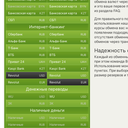
обмена валют через
и это ваше первое
Банковская карта
Банковская карта
BYN
BYN
из раздела FAQ.
Банковская карта
Банковская карта
KZT
KZT
Для правильного по
СБП
СБП
RUB
RUB
использования наше
Интернет-банкинг
курсы обмена вас 
появлении подходящ
Сбербанк
Сбербанк
RUB
RUB
отсутствия обменн
Альфа-Банк
Альфа-Банк
RUB
RUB
обменов через тра
Т-Банк
Т-Банк
RUB
RUB
Надежность 
ВТБ
ВТБ
RUB
RUB
Каждый из обменны
при этом команда 
Приват 24
Приват 24
UAH
UAH
Использование мон
Kaspi Bank
Kaspi Bank
KZT
KZT
пунктах. При выбор
размер резервов и 
Revolut
Revolut
USD
USD
Revolut
Revolut
EUR
EUR
Денежные переводы
WU
WU
USD
USD
ЗК
ЗК
RUB
RUB
Наличные деньги
Наличные
Наличные
USD
USD
Наличные
Наличные
RUB
RUB