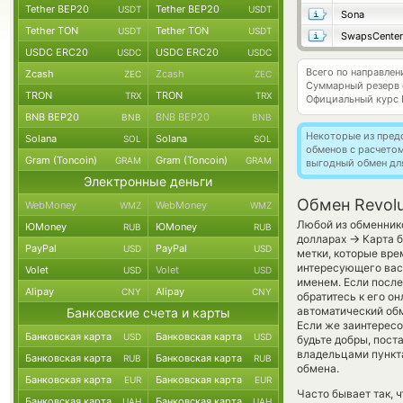
Tether BEP20
Tether BEP20
USDT
USDT
Sona
Tether TON
Tether TON
USDT
USDT
SwapsCenter
USDC ERC20
USDC ERC20
USDC
USDC
Всего по направлен
Zcash
Zcash
ZEC
ZEC
Суммарный резерв
TRON
TRON
TRX
TRX
Официальный курс
BNB BEP20
BNB BEP20
BNB
BNB
Некоторые из пред
Solana
Solana
SOL
SOL
обменов с расчето
Gram (Toncoin)
Gram (Toncoin)
GRAM
GRAM
выгодный обмен дл
Электронные деньги
Обмен Revolu
WebMoney
WebMoney
WMZ
WMZ
Любой из обменнико
ЮMoney
ЮMoney
RUB
RUB
→
долларах
Карта б
PayPal
PayPal
USD
USD
метки, которые вре
интересующего вас 
Volet
Volet
USD
USD
именем. Если после
Alipay
Alipay
CNY
CNY
обратитесь к его о
автоматический о
Банковские счета и карты
Если же заинтересов
Банковская карта
Банковская карта
USD
USD
будьте добры, пост
владельцами пункта
Банковская карта
Банковская карта
RUB
RUB
обмена.
Банковская карта
Банковская карта
EUR
EUR
Часто бывает так, ч
Банковская карта
Банковская карта
UAH
UAH