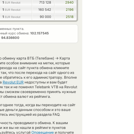
1
713 128
2940
EUR Revolut
1
160 542
2196
EUR Revolut
1
90 000
2518
EUR Revolut
менных пункта.
нный курс обмена:
102.157545
т
94.836600
→
о обмену карта ВТБ (Телебанк)
Карта
ите особое внимание на метки, которые
рехода на сайт пункта обмена кликните
ак, что после перехода на сайт одного из
 обратитесь к его администратору. Вполне
а
Revolut EUR
недоступны и вам будет
 так и не поменял Telebank VTB на Revolut
ью мы сможем своевременно принять нужные
т обмена валют из рейтинга.
однее тогда, когда вы переходите на сайт
ные деньги данным способом и это ваше
есь инструкцией из раздела FAQ.
точность проводимого обмена. К вашим
и же вы не нашли в рейтинге пунктов
льзуйтесь услугой
Оповещение
и получите