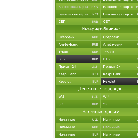
Банковская карта
Банковская карта
BYN
Банковская карта
Банковская карта
KZT
СБП
СБП
RUB
Интернет-банкинг
Сбербанк
Сбербанк
RUB
Альфа-Банк
Альфа-Банк
RUB
Т-Банк
Т-Банк
RUB
ВТБ
ВТБ
RUB
Приват 24
Приват 24
UAH
Kaspi Bank
Kaspi Bank
KZT
Revolut
Revolut
EUR
Денежные переводы
WU
WU
USD
ЗК
ЗК
RUB
Наличные деньги
Наличные
Наличные
USD
Наличные
Наличные
RUB
Наличные
Наличные
EUR