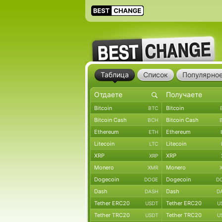
Таблица
Список
Популярно
Bitcoin
Bitcoin
BTC
Bitcoin Cash
Bitcoin Cash
BCH
Ethereum
Ethereum
ETH
Litecoin
Litecoin
LTC
XRP
XRP
XRP
Monero
Monero
XMR
Dogecoin
Dogecoin
DOGE
D
Dash
Dash
DASH
D
Tether ERC20
Tether ERC20
USDT
U
Tether TRC20
Tether TRC20
USDT
U