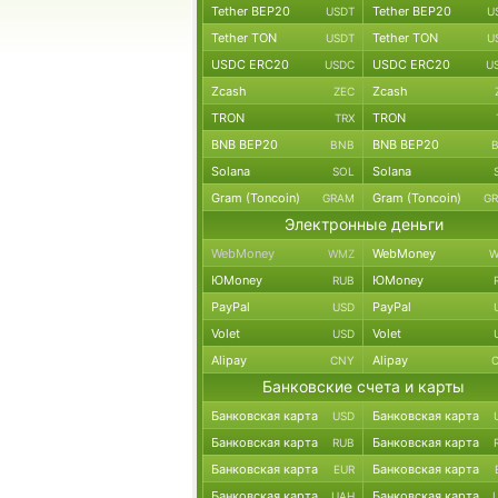
Tether BEP20
Tether BEP20
USDT
U
Tether TON
Tether TON
USDT
U
USDC ERC20
USDC ERC20
USDC
U
Zcash
Zcash
ZEC
TRON
TRON
TRX
BNB BEP20
BNB BEP20
BNB
Solana
Solana
SOL
Gram (Toncoin)
Gram (Toncoin)
GRAM
G
Электронные деньги
WebMoney
WebMoney
WMZ
W
ЮMoney
ЮMoney
RUB
PayPal
PayPal
USD
Volet
Volet
USD
Alipay
Alipay
CNY
Банковские счета и карты
Банковская карта
Банковская карта
USD
Банковская карта
Банковская карта
RUB
Банковская карта
Банковская карта
EUR
Банковская карта
Банковская карта
UAH