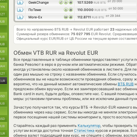
от 20 000
GeekChange
107.5269
RUB ВТБ
BYN
от 50 000
ПоТеме
110.0000
RUB ВТБ
KZT
от 29 344
More-Ex
112.8711
RUB ВТБ
RUB
Всего по направлению ВТБ RUB
Revolut EUR работает
23
надежных об
→
Суммарный резерв обменников:
75 027 795
EUR Revolut.
Средневзвеше
RUB
Официальный курс
EUR/RUB
от ЦБ России на текущее время составляе
RUB
RUB
Обмен VTB RUR на Revolut EUR
RUB
Все представленные в таблице обменники предоставляют услуги п
банка Револют в евро в ручном или автоматическом режиме. Обрат
UAH
иногда установлены около названий обменников в листинге. Для пе
KZT
один раз мышью на строку с названием обменника. Если случилось т
обменников вы не нашли возможности проведения обмена, сразу же
EUR
вероятно, что на данный момент автоматические обмены
ВТБ RUB
н
предложен обмен вручную. Если же заинтересовавший вас обменник
Bank card in euro, будьте добры, оповестите нас. С вашей помощ
USD
меры: установим причины проблемы, или же исключим данный пунк
RUB
→
Зачастую получается так, что курсы ВТБ
Revolut-EUR намного выг
обменника через наш сервис. Если вы никогда не меняли электрон
первое посещение нашей системы мониторинга, просто воспользуйт
USD
Старайтесь каждый раз применять
Калькулятор
, чтобы проверить 
RUB
услугам всегда доступна точная
Статистика
курсов и резервов. Есл
EUR
обмена валют подходящий вам курс, не спешите с обменом, воспо