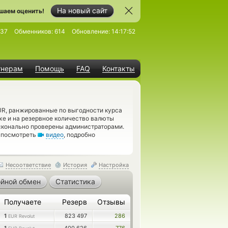
На новый сайт
шаем оценить!
737
Обменников:
614
Обновление:
14:17:52
тнерам
Помощь
FAQ
Контакты
UR, ранжированные по выгодности курса
же и на резервное количество валюты
осконально проверены администраторами.
м посмотреть
видео
, подробно
Несоответствие
История
Настройка
йной обмен
Статистика
Получаете
Резерв
Отзывы
1
823 497
286
EUR Revolut