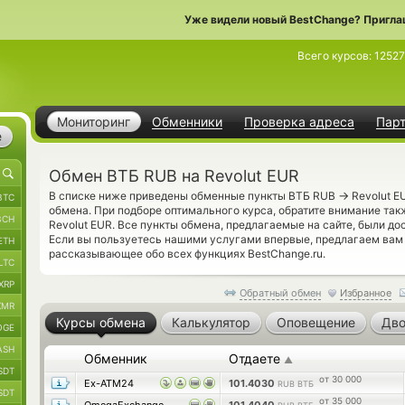
Уже видели новый BestChange? Пригла
Всего курсов:
1252
Мониторинг
Обменники
Проверка адреса
Пар
е
Обмен ВТБ RUB на Revolut EUR
→
В списке ниже приведены обменные пункты ВТБ RUB
Revolut E
BTC
обмена. При подборе оптимального курса, обратите внимание так
BCH
Revolut EUR. Все пункты обмена, предлагаемые на сайте, были д
Если вы пользуетесь нашими услугами впервые, предлагаем ва
ETH
рассказывающее обо всех функциях BestChange.ru.
LTC
XRP
Обратный обмен
Избранное
XMR
Курсы обмена
Калькулятор
Оповещение
Дво
OGE
ASH
Обменник
Отдаете
▲
SDT
от 30 000
Ex-ATM24
101.4030
RUB ВТБ
SDT
от 35 000