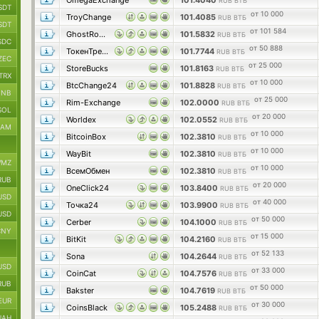
OmegaExchange
101.4040
RUB ВТБ
SDT
от 10 000
TroyChange
101.4085
RUB ВТБ
SDT
от 101 584
GhostRocket
101.5832
RUB ВТБ
SDC
от 50 888
ТокенТрейд
101.7744
RUB ВТБ
ZEC
от 25 000
StoreBucks
101.8163
RUB ВТБ
TRX
от 10 000
BtcChange24
101.8828
RUB ВТБ
BNB
от 25 000
Rim-Exchange
102.0000
RUB ВТБ
SOL
от 20 000
Worldex
102.0552
RUB ВТБ
RAM
от 10 000
BitcoinBox
102.3810
RUB ВТБ
от 10 000
WayBit
102.3810
RUB ВТБ
MZ
от 10 000
ВсемОбмен
102.3810
RUB ВТБ
RUB
от 20 000
OneClick24
103.8400
RUB ВТБ
USD
от 40 000
Точка24
103.9900
RUB ВТБ
USD
от 50 000
Cerber
104.1000
RUB ВТБ
CNY
от 15 000
BitKit
104.2160
RUB ВТБ
от 52 133
Sona
104.2644
RUB ВТБ
USD
от 33 000
CoinCat
104.7576
RUB ВТБ
RUB
от 50 000
Bakster
104.7619
RUB ВТБ
EUR
от 30 000
CoinsBlack
105.2488
RUB ВТБ
UAH