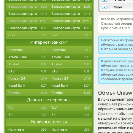
Ex-Bank
Банковская карта
Банковская карта
EUR
EUR
Crypik
Банковская карта
Банковская карта
UAH
UAH
Всего по направлен
Банковская карта
Банковская карта
BYN
BYN
Суммарный резерв
Банковская карта
Банковская карта
Курс обмена
UNI/FI
KZT
KZT
СБП
СБП
RUB
RUB
Некоторые из пред
Интернет-банкинг
обменов с расчетом
выгодный обмен дл
Сбербанк
Сбербанк
RUB
RUB
Альфа-Банк
Альфа-Банк
RUB
RUB
В целях противоде
Т-Банк
Т-Банк
RUB
RUB
обменные пункты п
В случае если тра
ВТБ
ВТБ
RUB
RUB
обменную операци
Приват 24
Приват 24
UAH
UAH
соблюдения требов
Kaspi Bank
Kaspi Bank
KZT
KZT
Обмен Uniswa
Revolut
Revolut
EUR
EUR
Денежные переводы
В приведенной табл
совершает ручной 
WU
WU
USD
USD
обращать внимание 
Для того, чтобы пе
ЗК
ЗК
RUB
RUB
мышкой на строчку 
Наличные деньги
обнаружили возможн
различные сбои и н
Наличные
Наличные
USD
USD
нельзя, но доступе