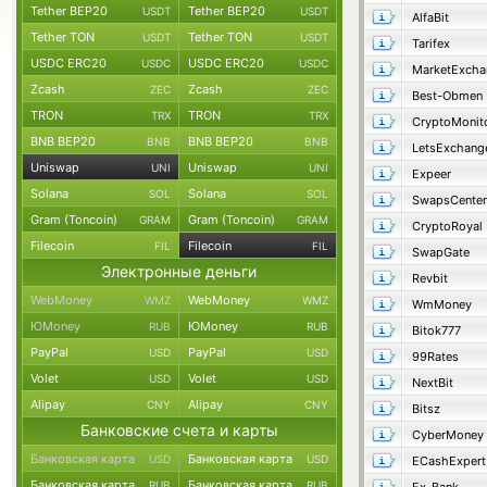
Tether BEP20
Tether BEP20
USDT
USDT
AlfaBit
Tether TON
Tether TON
USDT
USDT
Tarifex
USDC ERC20
USDC ERC20
USDC
USDC
MarketExcha
Zcash
Zcash
ZEC
ZEC
Best-Obmen
TRON
TRON
TRX
TRX
CryptoMonit
BNB BEP20
BNB BEP20
BNB
BNB
LetsExchang
Uniswap
Uniswap
UNI
UNI
Expeer
Solana
Solana
SOL
SOL
SwapsCenter
Gram (Toncoin)
Gram (Toncoin)
GRAM
GRAM
CryptoRoyal
Filecoin
Filecoin
FIL
FIL
SwapGate
Электронные деньги
Revbit
WebMoney
WebMoney
WMZ
WMZ
WmMoney
ЮMoney
ЮMoney
RUB
RUB
Bitok777
PayPal
PayPal
USD
USD
99Rates
Volet
Volet
USD
USD
NextBit
Alipay
Alipay
CNY
CNY
Bitsz
Банковские счета и карты
CyberMoney
Банковская карта
Банковская карта
USD
USD
ECashExpert
Банковская карта
Банковская карта
RUB
RUB