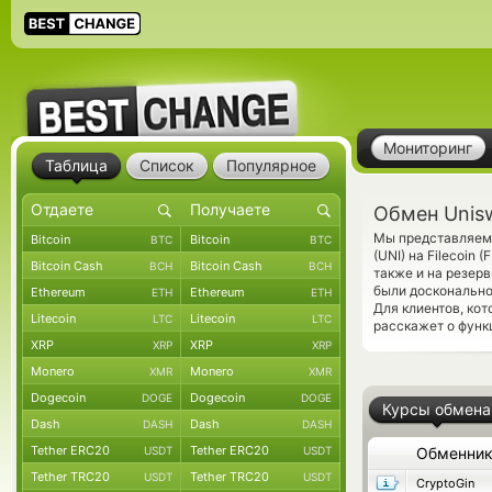
Мониторинг
Таблица
Список
Популярное
Обмен Uniswa
Мы представляем 
Bitcoin
Bitcoin
BTC
BTC
(UNI) на Filecoin
Bitcoin Cash
Bitcoin Cash
BCH
BCH
также и на резер
были досконально
Ethereum
Ethereum
ETH
ETH
Для клиентов, ко
Litecoin
Litecoin
LTC
LTC
расскажет о функ
XRP
XRP
XRP
XRP
Monero
Monero
XMR
XMR
Dogecoin
Dogecoin
DOGE
DOGE
Курсы обмена
Dash
Dash
DASH
DASH
Tether ERC20
Tether ERC20
USDT
USDT
Обменни
Tether TRC20
Tether TRC20
USDT
USDT
CryptoGin