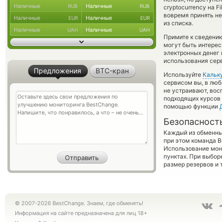
Наличные
Наличные
RUB
RUB
cryptocurrency на F
вовремя принять н
Наличные
Наличные
EUR
EUR
из списка.
Наличные
Наличные
UAH
UAH
Примите к сведению
могут быть интерес
электронных денег 
использования сер
Предложения
BTC-кран
Используйте
Кальк
сервисом вы, в люб
не устраивают, во
подходящих курсов 
помощью функции
Безопасност
Каждый из обменны
при этом команда 
Использование мон
пунктах. При выбор
размер резервов и 
© 2007-2026 BestChange. Знаем, где обменять!
Информация на сайте предназначена для лиц 18+