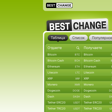
Таблица
Список
Популярно
Bitcoin
Bitcoin
BTC
Bitcoin Cash
Bitcoin Cash
BCH
Ethereum
Ethereum
ETH
Litecoin
Litecoin
LTC
XRP
XRP
XRP
Monero
Monero
XMR
Dogecoin
Dogecoin
DOGE
D
Dash
Dash
DASH
D
Tether ERC20
Tether ERC20
USDT
U
Tether TRC20
Tether TRC20
USDT
U