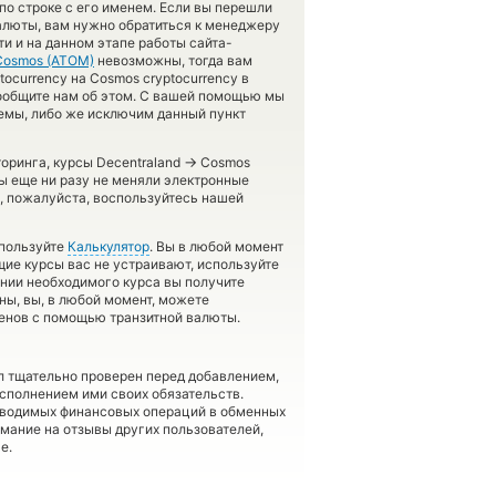
о строке с его именем. Если вы перешли
алюты, вам нужно обратиться к менеджеру
ти и на данном этапе работы сайта-
Cosmos (ATOM)
невозможны, тогда вам
ocurrency на Cosmos cryptocurrency в
сообщите нам об этом. С вашей помощью мы
мы, либо же исключим данный пункт
→
торинга, курсы Decentraland
Cosmos
вы еще ни разу не меняли электронные
, пожалуйста, воспользуйтесь нашей
спользуйте
Калькулятор
. Вы в любой момент
щие курсы вас не устраивают, используйте
ении необходимого курса вы получите
ны, вы, в любой момент, можете
менов с помощью транзитной валюты.
л тщательно проверен перед добавлением,
сполнением ими своих обязательств.
оводимых финансовых операций в обменных
имание на отзывы других пользователей,
е.