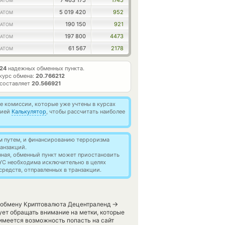
7 463 175
1745
ATOM
5 019 420
952
ATOM
190 150
921
ATOM
197 800
4473
ATOM
61 567
2178
ATOM
24
надежных обменных пункта.
курс обмена:
20.766212
 составляет
20.566921
 комиссии, которые уже учтены в курсах
цией
Калькулятор
, чтобы рассчитать наиболее
м путем, и финансированию терроризма
анзакций.
нная, обменный пункт может приостановить
YC необходима исключительно в целях
редств, отправленных в транзакции.
→
о обмену Криптовалюта Децентраленд
ет обращать внимание на метки, которые
имеется возможность попасть на сайт