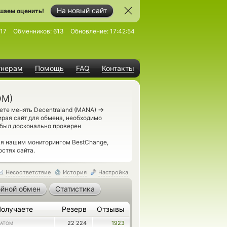
На новый сайт
шаем оценить!
17
Обменников:
613
Обновление:
17:42:54
тнерам
Помощь
FAQ
Контакты
OM)
→
ете менять Decentraland (MANA)
ирая сайт для обмена, необходимо
был досконально проверен
ся нашим мониторингом BestChange,
стях сайта.
Несоответствие
История
Настройка
йной обмен
Статистика
Получаете
Резерв
Отзывы
22 224
1923
ATOM