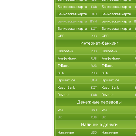
Банковская карта
Банковская карта
EUR
Банковская карта
Банковская карта
UAH
Банковская карта
Банковская карта
BYN
Банковская карта
Банковская карта
KZT
СБП
СБП
RUB
Интернет-банкинг
Сбербанк
Сбербанк
RUB
Альфа-Банк
Альфа-Банк
RUB
Т-Банк
Т-Банк
RUB
ВТБ
ВТБ
RUB
Приват 24
Приват 24
UAH
Kaspi Bank
Kaspi Bank
KZT
Revolut
Revolut
EUR
Денежные переводы
WU
WU
USD
ЗК
ЗК
RUB
Наличные деньги
Наличные
Наличные
USD