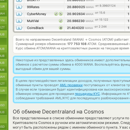
Bitok777
20.880025
1
MANA
от 9.39601124
EUR
99Rates
20.880025
1
MANA
от 15.6
UAH
CyberMoney
20.902634
1
MANA
от 15 122
BYN
MultiVal
20.986230
1
MANA
от 2 244
KZT
CoinsBlack
21.404320
1
MANA
RUB
Всего по направлению Decentraland (MANA)
Cosmos (ATOM) работает
→
Суммарный резерв обменников:
177 753 108
ATOM.
Средневзвешенный 
Курс обмена
ATOM/MANA
на криптовалютных рынках на текущее время
RUB
RUB
Некоторые из представленных здесь обменников имеют дополнительные
RUB
обменов с расчетом суммы обмена в 4000 MANA. Воспользуйтесь функ
выгодный обмен для вашей суммы.
RUB
UAH
В целях противодействия легализации доходов, полученных преступны
KZT
обменные пункты проводят
AML-проверки
поступающих от клиентов тр
В случае если транзакция будет идентифицирована как высокорискова
EUR
обменную операцию для проведения
процедуры KYC
. Информация по K
соблюдения требований AML/KYC для последующего разблокирования с
USD
Об обмене Decentraland на Cosmos
RUB
Все представленные в списке обменники предоставляют услуги п
Криптовалюта Cosmos в ручном или автоматическом режиме. Следу
USD
могут быть расположены рядом с именем обменного пункта. У вас 