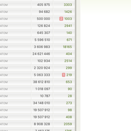
405 975
3303
ATOM
94 682
1426
ATOM
500 000
2
1003
ATOM
126 824
2941
ATOM
645 307
140
ATOM
5 596 510
671
ATOM
3 606 983
18165
ATOM
24 621 446
404
ATOM
102 934
2514
ATOM
2 320 924
299
ATOM
5 063 333
1
219
ATOM
38 612 810
653
ATOM
1 018 097
90
ATOM
10 787
28
ATOM
34 148 010
273
ATOM
19 507 912
98
ATOM
19 507 912
408
ATOM
8 908 328
2059
ATOM