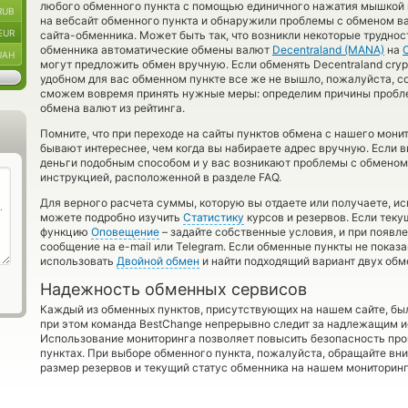
любого обменного пункта с помощью единичного нажатия мышкой п
RUB
на вебсайт обменного пункта и обнаружили проблемы с обменом в
EUR
сайта-обменника. Может быть так, что возникли некоторые труднос
обменника автоматические обмены валют
Decentraland (MANA)
на
UAH
могут предложить обмен вручную. Если обменять Decentraland crypt
удобном для вас обменном пункте все же не вышло, пожалуйста, 
сможем вовремя принять нужные меры: определим причины пробле
обмена валют из рейтинга.
Помните, что при переходе на сайты пунктов обмена с нашего мони
бывают интереснее, чем когда вы набираете адрес вручную. Если 
деньги подобным способом и у вас возникают проблемы с обменом
инструкцией, расположенной в разделе FAQ.
Для верного расчета суммы, которую вы отдаете или получаете, и
можете подробно изучить
Статистику
курсов и резервов. Если теку
функцию
Оповещение
– задайте собственные условия, и при появл
сообщение на e-mail или Telegram. Если обменные пункты не показа
использовать
Двойной обмен
и найти подходящий вариант двух об
Надежность обменных сервисов
Каждый из обменных пунктов, присутствующих на нашем сайте, бы
при этом команда BestChange непрерывно следит за надлежащим и
Использование мониторинга позволяет повысить безопасность пр
пунктах. При выборе обменного пункта, пожалуйста, обращайте вн
размер резервов и текущий статус обменника на нашем мониторинг