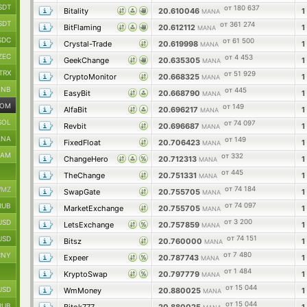
SDT
от 180 637
Bitality
20.610046
1
MANA
SDT
от 361 274
BitFlaming
20.612112
1
MANA
SDC
от 61 500
Crystal-Trade
20.619998
1
MANA
ZEC
от 4 453
GeekChange
20.635305
1
MANA
TRX
от 51 929
CryptoMonitor
20.668325
1
MANA
BNB
от 445
EasyBit
20.668790
1
MANA
TOM
от 149
AlfaBit
20.696217
1
MANA
SOL
от 74 097
Revbit
20.696687
1
MANA
ANA
от 149
FixedFloat
20.706423
1
MANA
RAM
от 332
ChangeHero
20.712313
1
MANA
от 445
TheChange
20.751331
1
MANA
от 74 184
MZ
SwapGate
20.755705
1
MANA
от 74 097
RUB
MarketExchange
20.755705
1
MANA
от 3 200
USD
LetsExchange
20.757859
1
MANA
от 74 151
USD
Bitsz
20.760000
1
MANA
от 7 480
CNY
Expeer
20.787743
1
MANA
от 1 484
KryptoSwap
20.797779
1
MANA
от 15 044
USD
WmMoney
20.880025
1
MANA
от 15 044
RUB