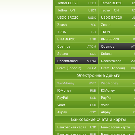
Tether BEP20
Tether BEP20
USDT
U
Tether TON
Tether TON
USDT
U
USDC ERC20
USDC ERC20
USDC
U
Zcash
Zcash
ZEC
TRON
TRON
TRX
BNB BEP20
BNB BEP20
BNB
Cosmos
Cosmos
ATOM
A
Solana
Solana
SOL
Decentraland
Decentraland
MANA
M
Gram (Toncoin)
Gram (Toncoin)
GRAM
G
Электронные деньги
WebMoney
WebMoney
WMZ
W
ЮMoney
ЮMoney
RUB
PayPal
PayPal
USD
Volet
Volet
USD
Alipay
Alipay
CNY
Банковские счета и карты
Банковская карта
Банковская карта
USD
Банковская карта
Банковская карта
RUB