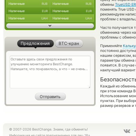
Наличные
Наличные
RUB
RUB
обмены
TrueUSD ER
поменять True USD c
Наличные
Наличные
EUR
EUR
рекомендуем напис
Наличные
Наличные
UAH
UAH
проблем с владельц
Часто получается 
обменника через на
проблемы с обменом
Предложения
BTC-кран
Применяйте
Кальку
постоянно доступн
нашим сервисом, в
параметры обмена и
появится. В случае
наилучший вариант 
Безопасност
Каждый из обменны
при этом команда 
Использование мон
пунктах. При выбор
размер резервов и 
© 2007-2026 BestChange. Знаем, где обменять!
Информация на сайте предназначена для лиц 18+