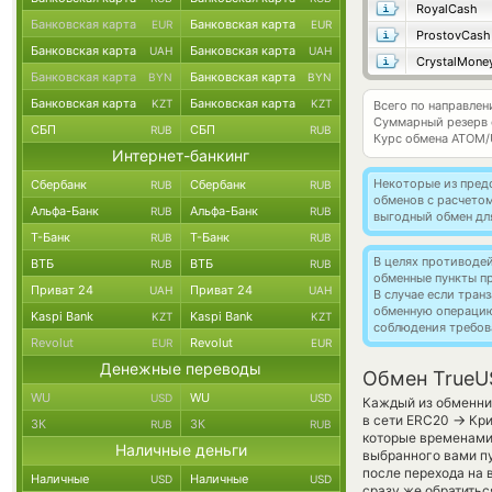
RoyalCash
Банковская карта
Банковская карта
EUR
EUR
ProstovCash
Банковская карта
Банковская карта
UAH
UAH
CrystalMone
Банковская карта
Банковская карта
BYN
BYN
Банковская карта
Банковская карта
KZT
KZT
Всего по направле
Суммарный резерв
СБП
СБП
RUB
RUB
Курс обмена
ATOM/
Интернет-банкинг
Некоторые из пред
Сбербанк
Сбербанк
RUB
RUB
обменов с расчето
Альфа-Банк
Альфа-Банк
RUB
RUB
выгодный обмен дл
Т-Банк
Т-Банк
RUB
RUB
В целях противоде
ВТБ
ВТБ
RUB
RUB
обменные пункты п
Приват 24
Приват 24
UAH
UAH
В случае если тра
обменную операци
Kaspi Bank
Kaspi Bank
KZT
KZT
соблюдения требов
Revolut
Revolut
EUR
EUR
Денежные переводы
Обмен TrueU
WU
WU
USD
USD
Каждый из обменник
→
в сети ERC20
Кри
ЗК
ЗК
RUB
RUB
которые временами 
Наличные деньги
выбранного вами пу
после перехода на 
Наличные
Наличные
USD
USD
сразу же обратитьс