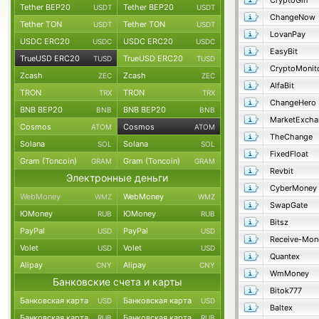
CryptoGin
Tether BEP20
Tether BEP20
USDT
USDT
ChangeNow
Tether TON
Tether TON
USDT
USDT
LovanPay
USDC ERC20
USDC ERC20
USDC
USDC
EasyBit
TrueUSD ERC20
TrueUSD ERC20
TUSD
TUSD
CryptoMonit
Zcash
Zcash
ZEC
ZEC
AlfaBit
TRON
TRON
TRX
TRX
ChangeHero
BNB BEP20
BNB BEP20
BNB
BNB
MarketExcha
Cosmos
Cosmos
ATOM
ATOM
TheChange
Solana
Solana
SOL
SOL
FixedFloat
Gram (Toncoin)
Gram (Toncoin)
GRAM
GRAM
Revbit
Электронные деньги
CyberMoney
WebMoney
WebMoney
WMZ
WMZ
SwapGate
ЮMoney
ЮMoney
RUB
RUB
Bitsz
PayPal
PayPal
USD
USD
Receive-Mon
Volet
Volet
USD
USD
Quantex
Alipay
Alipay
CNY
CNY
WmMoney
Банковские счета и карты
Bitok777
Банковская карта
Банковская карта
USD
USD
Baltex
Банковская карта
Банковская карта
RUB
RUB