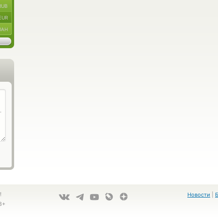
RUB
EUR
UAH
!
Новости
|
8+