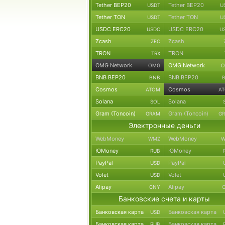
Tether BEP20
Tether BEP20
USDT
U
Tether TON
Tether TON
USDT
U
USDC ERC20
USDC ERC20
USDC
U
Zcash
Zcash
ZEC
TRON
TRON
TRX
OMG Network
OMG Network
OMG
O
BNB BEP20
BNB BEP20
BNB
Cosmos
Cosmos
ATOM
A
Solana
Solana
SOL
Gram (Toncoin)
Gram (Toncoin)
GRAM
G
Электронные деньги
WebMoney
WebMoney
WMZ
W
ЮMoney
ЮMoney
RUB
PayPal
PayPal
USD
Volet
Volet
USD
Alipay
Alipay
CNY
Банковские счета и карты
Банковская карта
Банковская карта
USD
Банковская карта
Банковская карта
RUB