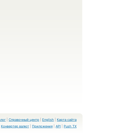
Блог
|
Справочный центр
|
English
|
Карта сайта
Конвертер валют
|
Приложения
|
API
|
Push TX