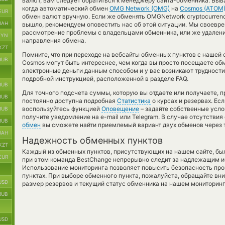
валют, вам следует обратиться к менеджеру сайта-обменника. Быв
когда автоматический обмен
OMG Network (OMG)
на
Cosmos (ATOM
EUR
обмен валют вручную. Если же обменять OMGNetwork cryptocurrenc
UAH
вышло, рекомендуем оповестить нас об этой ситуации. Мы своев
рассмотрение проблемы с владельцами обменника, или же удалени
BYN
направления обмена.
KZT
Помните, что при переходе на вебсайты обменных пунктов с наше
RUB
Cosmos могут быть интереснее, чем когда вы просто посещаете обм
электронные деньги данным способом и у вас возникают трудности
подробной инструкцией, расположенной в разделе FAQ.
RUB
Для точного подсчета суммы, которую вы отдаете или получаете, 
RUB
постоянно доступна подробная
Статистика
о курсах и резервах. Ес
воспользуйтесь функцией
Оповещение
– задайте собственные усло
RUB
получите уведомление на e-mail или Telegram. В случае отсутстви
RUB
обмен
вы сможете найти приемлемый вариант двух обменов через 
UAH
Надежность обменных пунктов
KZT
Каждый из обменных пунктов, присутствующих на нашем сайте, бы
EUR
при этом команда BestChange непрерывно следит за надлежащим и
Использование мониторинга позволяет повысить безопасность пр
пунктах. При выборе обменного пункта, пожалуйста, обращайте вн
USD
размер резервов и текущий статус обменника на нашем мониторинг
RUB
USD