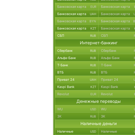
Банковская карта
Банковская карта
EUR
Банковская карта
Банковская карта
UAH
Банковская карта
Банковская карта
BYN
Банковская карта
Банковская карта
KZT
СБП
СБП
RUB
Интернет-банкинг
Сбербанк
Сбербанк
RUB
Альфа-Банк
Альфа-Банк
RUB
Т-Банк
Т-Банк
RUB
ВТБ
ВТБ
RUB
Приват 24
Приват 24
UAH
Kaspi Bank
Kaspi Bank
KZT
Revolut
Revolut
EUR
Денежные переводы
WU
WU
USD
ЗК
ЗК
RUB
Наличные деньги
Наличные
Наличные
USD