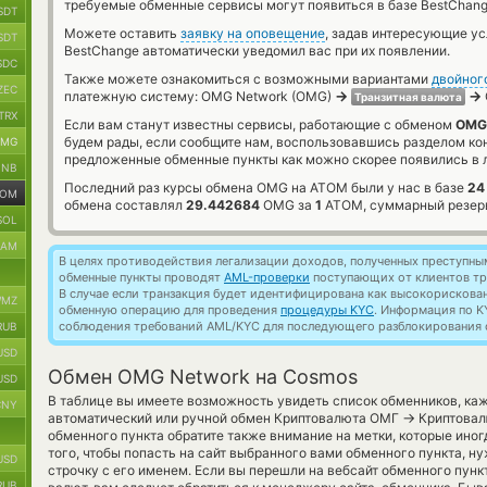
требуемые обменные сервисы могут появиться в базе BestChang
SDT
Можете оставить
заявку на оповещение
, задав интересующие у
SDT
BestChange автоматически уведомил вас при их появлении.
SDC
Также можете ознакомиться с возможными вариантами
двойног
ZEC
→
→
платежную систему: OMG Network (OMG)
Транзитная валюта
TRX
Если вам станут известны сервисы, работающие с обменом
OMG 
будем рады, если сообщите нам, воспользовавшись разделом ко
MG
предложенные обменные пункты как можно скорее появились в л
BNB
Последний раз курсы обмена OMG на ATOM были у нас в базе
24
TOM
обмена составлял
29.442684
OMG за
1
ATOM, суммарный резер
SOL
RAM
В целях противодействия легализации доходов, полученных преступны
обменные пункты проводят
AML-проверки
поступающих от клиентов тр
В случае если транзакция будет идентифицирована как высокорискова
MZ
обменную операцию для проведения
процедуры KYC
. Информация по K
соблюдения требований AML/KYC для последующего разблокирования с
RUB
USD
Обмен OMG Network на Cosmos
USD
В таблице вы имеете возможность увидеть список обменников, ка
CNY
→
автоматический или ручной обмен Криптовалюта ОМГ
Криптовал
обменного пункта обратите также внимание на метки, которые иног
того, чтобы попасть на сайт выбранного вами обменного пункта, н
USD
строчку с его именем. Если вы перешли на вебсайт обменного пун
RUB