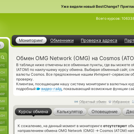
Уже видели новый BestChange? Пригла
Всего курсов:
10633
Мониторинг
Обменники
Проверка адреса
Пар
е
Обмен OMG Network (OMG) на Cosmos (AT
В таблице ниже отмечены все обменные пункты, где вы можете 
BTC
(ATOM) по наилучшему курсу обмена. Выбирая обменный сайт, сл
BCH
валюты Cosmos. Все предложенные нашим Интернет-сервисом о
проверку.
ETH
Клиентам, посещающим нашу систему мониторинга валютных курс
LTC
подробный
видео-гайд
, показывающий возможные функции сайт
XRP
XMR
Обратный обмен
Избранное
OGE
Курсы обмена
Калькулятор
Оповещение
Дво
ASH
SDT
К сожалению, на данный момент в мониторинге
отсутствуют
обм
SDT
→
направлением обмена OMG Network (OMG)
Cosmos (ATOM) напр