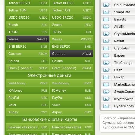
Tether BEP20
Tether BEP20
USDT
USDT
CoinPayMast
Tether TON
Tether TON
USDT
USDT
SwapGate
USDC ERC20
USDC ERC20
USDC
USDC
EasyBit
Zcash
Zcash
ZEC
ZEC
AlfaBit
TRON
TRON
TRX
TRX
CryptoMonit
Waves
Waves
WAVES
WAVES
Revbit
BNB BEP20
BNB BEP20
BNB
BNB
CryptoGin
Cosmos
Cosmos
ATOM
ATOM
Expeer
Solana
Solana
SOL
SOL
TheChange
Gram (Toncoin)
Gram (Toncoin)
GRAM
GRAM
Bitsz
Электронные деньги
Fswap
WebMoney
WebMoney
WMZ
WMZ
MarketExcha
ЮMoney
ЮMoney
RUB
RUB
SwapsCenter
PayPal
PayPal
USD
USD
KryptoSwap
Volet
Volet
USD
USD
CyberMoney
Alipay
Alipay
CNY
CNY
Всего по направле
Банковские счета и карты
Суммарный резерв
Банковская карта
Банковская карта
Курс обмена
ATOM/
USD
USD
Банковская карта
Банковская карта
RUB
RUB