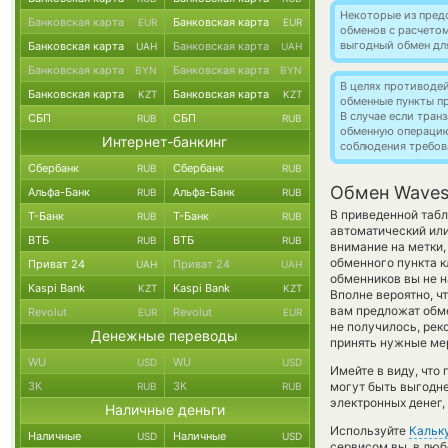
Некоторые из пред
Банковская карта
Банковская карта
EUR
EUR
обменов с расчето
выгодный обмен дл
Банковская карта
Банковская карта
UAH
UAH
Банковская карта
Банковская карта
BYN
BYN
В целях противоде
Банковская карта
Банковская карта
KZT
KZT
обменные пункты п
В случае если тра
СБП
СБП
RUB
RUB
обменную операци
Интернет-банкинг
соблюдения требов
Сбербанк
Сбербанк
RUB
RUB
Обмен Waves
Альфа-Банк
Альфа-Банк
RUB
RUB
В приведенной таб
Т-Банк
Т-Банк
RUB
RUB
автоматический ил
ВТБ
ВТБ
RUB
RUB
внимание на метки,
обменного пункта к
Приват 24
Приват 24
UAH
UAH
обменников вы не н
Kaspi Bank
Kaspi Bank
KZT
KZT
Вполне вероятно, ч
вам предложат обме
Revolut
Revolut
EUR
EUR
не получилось, ре
Денежные переводы
принять нужные мер
WU
WU
USD
USD
Имейте в виду, что
ЗК
ЗК
могут быть выгодне
RUB
RUB
электронных денег,
Наличные деньги
Используйте
Кальк
Наличные
Наличные
USD
USD
сервисом вы, в люб