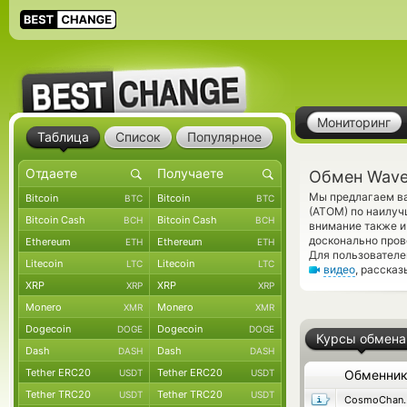
Мониторинг
Таблица
Список
Популярное
Обмен Wave
Мы предлагаем ва
Bitcoin
Bitcoin
BTC
BTC
(ATOM) по наилуч
Bitcoin Cash
Bitcoin Cash
BCH
BCH
внимание также и
досконально пров
Ethereum
Ethereum
ETH
ETH
Для пользователе
Litecoin
Litecoin
LTC
LTC
видео
, расска
XRP
XRP
XRP
XRP
Monero
Monero
XMR
XMR
Dogecoin
Dogecoin
DOGE
DOGE
Курсы обмена
Dash
Dash
DASH
DASH
Tether ERC20
Tether ERC20
USDT
USDT
Обменни
Tether TRC20
Tether TRC20
USDT
USDT
Cosmo