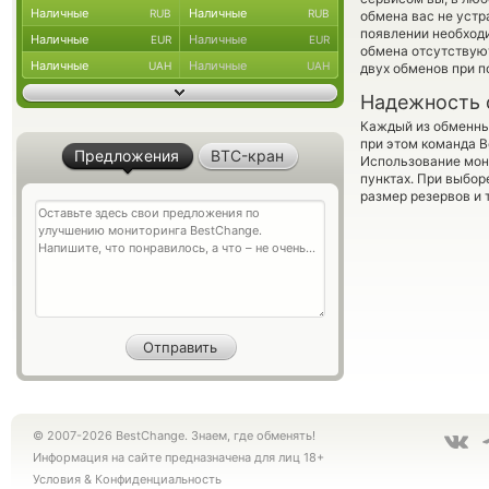
Наличные
Наличные
RUB
RUB
обмена вас не уст
появлении необходи
Наличные
Наличные
EUR
EUR
обмена отсутствуют
Наличные
Наличные
UAH
UAH
двух обменов при 
Надежность 
Каждый из обменны
при этом команда 
Предложения
BTC-кран
Использование мон
пунктах. При выбор
размер резервов и 
© 2007-2026 BestChange. Знаем, где обменять!
Информация на сайте предназначена для лиц 18+
Условия
&
Конфиденциальность