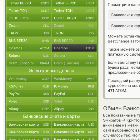
Tether BEP20
Tether BEP20
USDT
USDT
Посмотрите напр
Tether TON
Tether TON
USDT
USDT
Банковская ка
USDC ERC20
USDC ERC20
USDC
USDC
Zcash
Zcash
Банковская ка
ZEC
ZEC
TRON
TRON
TRX
TRX
Можете оставит
BNB BEP20
BNB BEP20
BNB
BNB
BestChange авто
Cosmos
Cosmos
ATOM
ATOM
Также можете о
платежную систе
Solana
Solana
SOL
SOL
Если вам станут
Gram (Toncoin)
Gram (Toncoin)
GRAM
GRAM
будем рады, есл
Электронные деньги
предложенные об
WebMoney
WebMoney
WMZ
WMZ
Последний раз к
курс обмена сос
ЮMoney
ЮMoney
RUB
RUB
471
ATOM.
PayPal
PayPal
USD
USD
Volet
Volet
USD
USD
Обмен Банко
Alipay
Alipay
CNY
CNY
Все показанные в т
Банковские счета и карты
→
Эмиратов
Крипто
Банковская карта
Банковская карта
USD
USD
внимание на метки,
сайт выбранного ва
Банковская карта
Банковская карта
RUB
RUB
случилось так, что
Банковская карта
Банковская карта
EUR
EUR