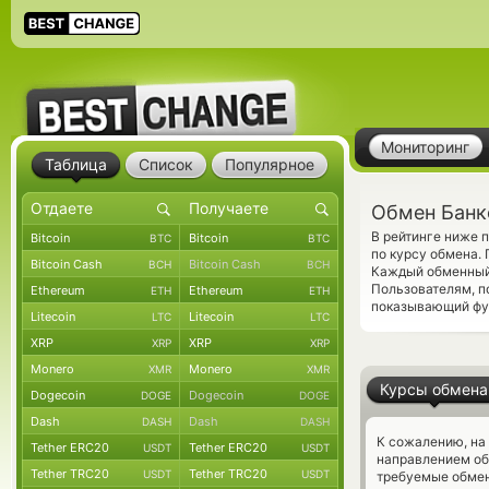
Мониторинг
Таблица
Список
Популярное
Обмен Банк
В рейтинге ниже 
Bitcoin
Bitcoin
BTC
BTC
по курсу обмена.
Bitcoin Cash
Bitcoin Cash
BCH
BCH
Каждый обменный 
Пользователям, 
Ethereum
Ethereum
ETH
ETH
показывающий фун
Litecoin
Litecoin
LTC
LTC
XRP
XRP
XRP
XRP
Monero
Monero
XMR
XMR
Курсы обмена
Dogecoin
Dogecoin
DOGE
DOGE
Dash
Dash
DASH
DASH
К сожалению, на
Tether ERC20
Tether ERC20
USDT
USDT
направлением об
Tether TRC20
Tether TRC20
USDT
USDT
требуемые обмен