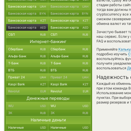
валюты, сразу же о
стадии работы сай
Банковская карта
Банковская карта
UAH
UAH
тогда вам должны п
Банковская карта
Банковская карта
BYN
BYN
cryptocurrency все
сможем своевремен
Банковская карта
Банковская карта
KZT
KZT
обмена валют из та
Банковская карта
Банковская карта
AED
AED
Зачастую бывает та
СБП
СБП
RUB
RUB
наш сервис. Если у
Интернет-банкинг
FAQ и воспользоват
Сбербанк
Сбербанк
Применяйте
Кальку
RUB
RUB
подробно изучить
С
Альфа-Банк
Альфа-Банк
RUB
RUB
воспользуйтесь фу
Т-Банк
Т-Банк
получите уведомлен
RUB
RUB
воспользоваться
Д
ВТБ
ВТБ
RUB
RUB
Надежность 
Приват 24
Приват 24
UAH
UAH
Каждый из обменны
Kaspi Bank
Kaspi Bank
KZT
KZT
при этом команда 
Revolut
Revolut
EUR
EUR
Использование мон
пунктах. При выбор
Денежные переводы
размер резервов и 
WU
WU
USD
USD
ЗК
ЗК
RUB
RUB
Наличные деньги
Наличные
Наличные
USD
USD