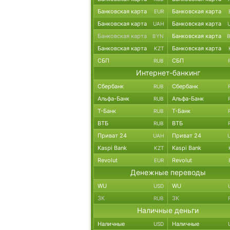
Банковская карта
Банковская карта
EUR
Банковская карта
Банковская карта
UAH
Банковская карта
Банковская карта
BYN
Банковская карта
Банковская карта
KZT
СБП
СБП
RUB
Интернет-банкинг
Сбербанк
Сбербанк
RUB
Альфа-Банк
Альфа-Банк
RUB
Т-Банк
Т-Банк
RUB
ВТБ
ВТБ
RUB
Приват 24
Приват 24
UAH
Kaspi Bank
Kaspi Bank
KZT
Revolut
Revolut
EUR
Денежные переводы
WU
WU
USD
ЗК
ЗК
RUB
Наличные деньги
Наличные
Наличные
USD