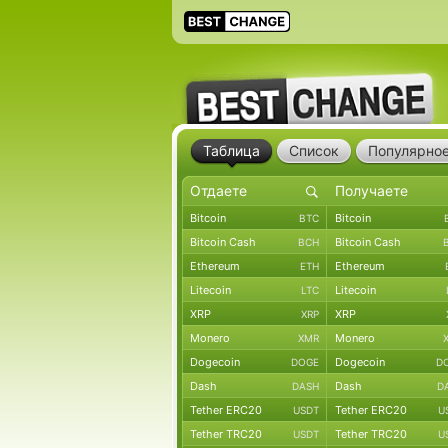
Таблица
Список
Популярно
Bitcoin
Bitcoin
BTC
Bitcoin Cash
Bitcoin Cash
BCH
Ethereum
Ethereum
ETH
Litecoin
Litecoin
LTC
XRP
XRP
XRP
Monero
Monero
XMR
Dogecoin
Dogecoin
DOGE
D
Dash
Dash
DASH
D
Tether ERC20
Tether ERC20
USDT
U
Tether TRC20
Tether TRC20
USDT
U