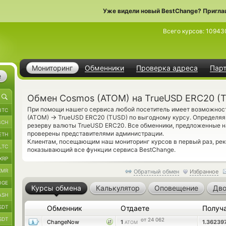
Уже видели новый BestChange? Пригла
Всего курсов:
10943
Мониторинг
Обменники
Проверка адреса
Пар
е
Обмен Cosmos (ATOM) на TrueUSD ERC20 (
При помощи нашего сервиса любой посетитель имеет возможност
BTC
→
(ATOM)
TrueUSD ERC20 (TUSD) по выгодному курсу. Определяя 
BCH
резерву валюты TrueUSD ERC20. Все обменники, предложенные н
проверены представителями администрации.
ETH
Клиентам, посещающим наш мониторинг курсов в первый раз, р
LTC
показывающий все функции сервиса BestChange.
XRP
XMR
Обратный обмен
Избранное
OGE
Курсы обмена
Калькулятор
Оповещение
Дво
ASH
SDT
Обменник
Отдаете
Получ
SDT
от 24 062
ChangeNow
1
1.36239
ATOM