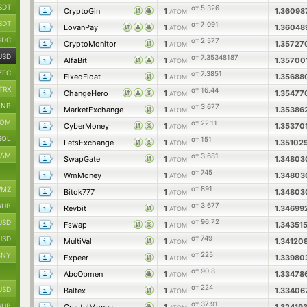
SDT
от 5 326
CryptoGin
1
1.36098
ATOM
SDT
от 7 091
LovanPay
1
1.3604
ATOM
SDC
от 2 577
CryptoMonitor
1
1.3572
ATOM
USD
от 7.35348187
AlfaBit
1
1.35700
ATOM
ZEC
от 7.3851
FixedFloat
1
1.3568
ATOM
TRX
от 16.44
ChangeHero
1
1.3547
ATOM
BNB
от 3 677
MarketExchange
1
1.3538
ATOM
TOM
от 22.11
CyberMoney
1
1.35370
ATOM
SOL
от 151
LetsExchange
1
1.35102
ATOM
RAM
от 3 681
SwapGate
1
1.3480
ATOM
от 745
WmMoney
1
1.3480
ATOM
от 891
MZ
Bitok777
1
1.3480
ATOM
от 3 677
RUB
Revbit
1
1.3469
ATOM
от 96.72
USD
Fswap
1
1.34351
ATOM
от 749
USD
MultiVal
1
1.34120
ATOM
от 225
CNY
Expeer
1
1.33980
ATOM
от 90.8
AbcObmen
1
1.33478
ATOM
от 224
USD
Baltex
1
1.3340
ATOM
от 37.91
RUB