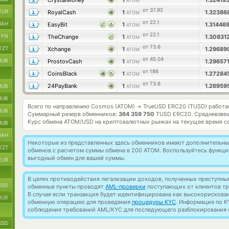
CrystalMoney
1
1.32419
ATOM
от 37.92
EUR
RoyalCash
1
1.3238
ATOM
от 22.1
UAH
EasyBit
1
1.31446
ATOM
от 22.1
BYN
TheChange
1
1.30831
ATOM
от 73.6
KZT
Xchange
1
1.2968
ATOM
от 45.04
RUB
ProstovCash
1
1.29657
ATOM
от 186
CoinsBlack
1
1.2728
ATOM
от 73.6
24PayBank
1
1.26959
RUB
ATOM
RUB
Всего по направлению Cosmos (ATOM)
TrueUSD ERC20 (TUSD) работ
→
RUB
Суммарный резерв обменников:
364 359 750
TUSD ERC20.
Средневзве
Курс обмена
ATOM/USD
на криптовалютных рынках на текущее время с
RUB
UAH
Некоторые из представленных здесь обменников имеют дополнительные
KZT
обменов с расчетом суммы обмена в 200 ATOM. Воспользуйтесь функц
выгодный обмен для вашей суммы.
EUR
В целях противодействия легализации доходов, полученных преступны
USD
обменные пункты проводят
AML-проверки
поступающих от клиентов тр
В случае если транзакция будет идентифицирована как высокорискова
RUB
обменную операцию для проведения
процедуры KYC
. Информация по K
соблюдения требований AML/KYC для последующего разблокирования с
USD