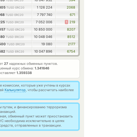
353
10 047 932
594
TUSD ERC20
6805
1 126 224
2068
TUSD ERC20
968
7 797 740
671
TUSD ERC20
225
7 052 006
1
219
TUSD ERC20
9057
10 850 000
8207
TUSD ERC20
180
10 048 046
8512
TUSD ERC20
4500
19 080
2177
TUSD ERC20
582
10 047 896
6754
TUSD ERC20
ает
27
надежных обменных пунктов.
шенный курс обмена:
1.341646
оставляет
1.359338
 комиссии, которые уже учтены в курсах
ией
Калькулятор
, чтобы рассчитать наиболее
м путем, и финансированию терроризма
анзакций.
нная, обменный пункт может приостановить
YC необходима исключительно в целях
редств, отправленных в транзакции.