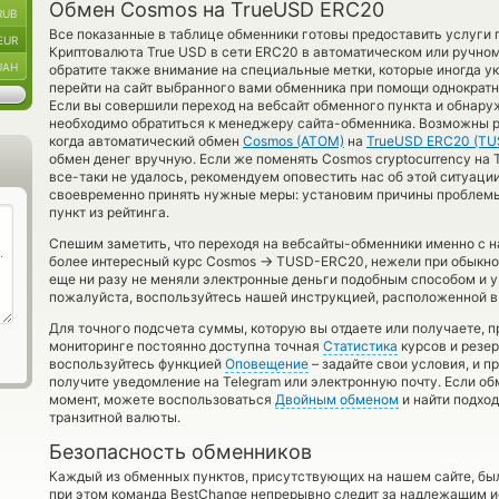
Обмен Cosmos на TrueUSD ERC20
RUB
Все показанные в таблице обменники готовы предоставить услуги
EUR
Криптовалюта True USD в сети ERC20 в автоматическом или ручно
UAH
обратите также внимание на специальные метки, которые иногда у
перейти на сайт выбранного вами обменника при помощи однократн
Если вы совершили переход на вебсайт обменного пункта и обнар
необходимо обратиться к менеджеру сайта-обменника. Возможны р
когда автоматический обмен
Cosmos (ATOM)
на
TrueUSD ERC20 (TU
обмен денег вручную. Если же поменять Cosmos cryptocurrency на T
все-таки не удалось, рекомендуем оповестить нас об этой ситуац
своевременно принять нужные меры: установим причины проблем
пункт из рейтинга.
Спешим заметить, что переходя на вебсайты-обменники именно с 
→
более интересный курс Cosmos
TUSD-ERC20, нежели при обыкнов
еще ни разу не меняли электронные деньги подобным способом и у
пожалуйста, воспользуйтесь нашей инструкцией, расположенной в 
Для точного подсчета суммы, которую вы отдаете или получаете, 
мониторинге постоянно доступна точная
Статистика
курсов и резер
воспользуйтесь функцией
Оповещение
– задайте свои условия, и 
получите уведомление на Telegram или электронную почту. Если об
момент, можете воспользоваться
Двойным обменом
и найти подхо
транзитной валюты.
Безопасность обменников
Каждый из обменных пунктов, присутствующих на нашем сайте, бы
при этом команда BestChange непрерывно следит за надлежащим и