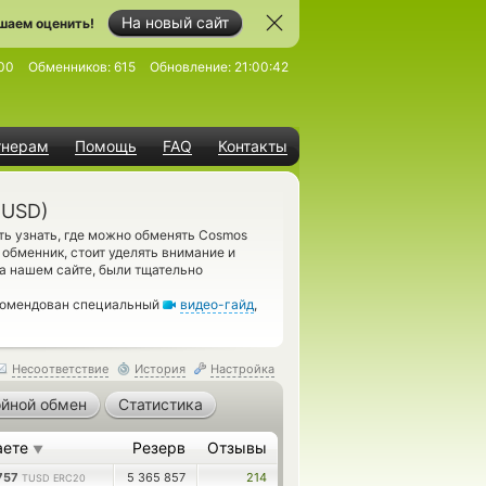
На новый сайт
шаем оценить!
00
Обменников:
615
Обновление:
21:00:42
тнерам
Помощь
FAQ
Контакты
TUSD)
ь узнать, где можно обменять Cosmos
обменник, стоит уделять внимание и
а нашем сайте, были тщательно
екомендован специальный
видео-гайд
,
Несоответствие
История
Настройка
йной обмен
Статистика
аете
Резерв
Отзывы
▼
757
5 365 857
214
TUSD ERC20