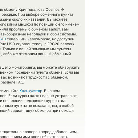
→
 по обмену Криптовалюта Cosmos
м режиме. При выборе обменного пункта
казаны около их названий. Вы можете
ого клика мышкой по позиции с его именем.
ужили проблемы с обменом валют, вам
азнообразные неполадки и сбои системы,
SD)
совершить невозможно, но доступен
rue USD cryptocurrency in ERC20 network
ии. Только с вашей помощью мы сумеем
ы, либо же отключим данный обменный
нашего мониторинга, вы можете обнаружить
енном посещении пункта обмена. Если вы
 вас возникают трудности с обменом,
разделе FAQ.
применяйте
Калькулятор
. В нашем
вов. Если курсы валют вас не устраивают,
при появлении подходящих курсов вы
менные пункты не показаны, вы, в любой
дящий вариант двух обменов при помощи
л тщательно проверен перед добавлением,
сполнением ими своих обязательств.