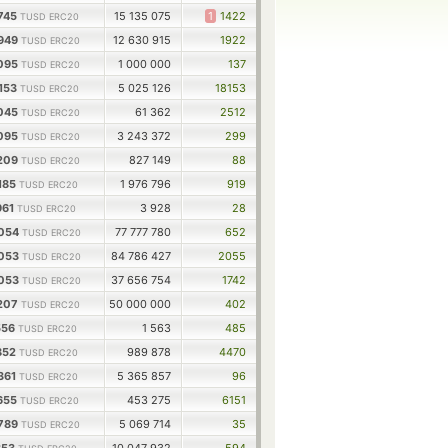
745
15 135 075
1
1422
TUSD ERC20
8949
12 630 915
1922
TUSD ERC20
7095
1 000 000
137
TUSD ERC20
153
5 025 126
18153
TUSD ERC20
8045
61 362
2512
TUSD ERC20
7095
3 243 372
299
TUSD ERC20
6209
827 149
88
TUSD ERC20
185
1 976 796
919
TUSD ERC20
961
3 928
28
TUSD ERC20
3054
77 777 780
652
TUSD ERC20
3053
84 786 427
2055
TUSD ERC20
3053
37 656 754
1742
TUSD ERC20
9207
50 000 000
402
TUSD ERC20
556
1 563
485
TUSD ERC20
852
989 878
4470
TUSD ERC20
361
5 365 857
96
TUSD ERC20
655
453 275
6151
TUSD ERC20
6789
5 069 714
35
TUSD ERC20