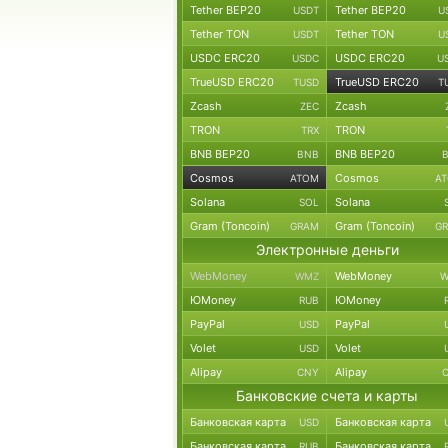
Tether BEP20
Tether BEP20
USDT
U
Tether TON
Tether TON
USDT
U
USDC ERC20
USDC ERC20
USDC
U
TrueUSD ERC20
TrueUSD ERC20
TUSD
T
Zcash
Zcash
ZEC
TRON
TRON
TRX
BNB BEP20
BNB BEP20
BNB
Cosmos
Cosmos
ATOM
A
Solana
Solana
SOL
Gram (Toncoin)
Gram (Toncoin)
GRAM
G
Электронные деньги
WebMoney
WebMoney
WMZ
W
ЮMoney
ЮMoney
RUB
PayPal
PayPal
USD
Volet
Volet
USD
Alipay
Alipay
CNY
Банковские счета и карты
Банковская карта
Банковская карта
USD
Банковская карта
Банковская карта
RUB