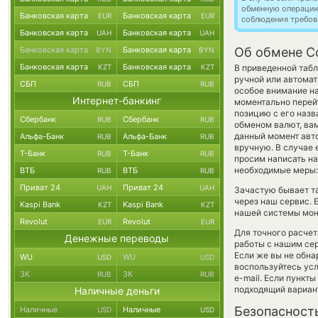
обменную операци
Банковская карта
Банковская карта
EUR
EUR
соблюдения требов
Банковская карта
Банковская карта
UAH
UAH
Банковская карта
Банковская карта
Об обмене C
BYN
BYN
Банковская карта
Банковская карта
KZT
KZT
В приведенной табл
ручной или автома
СБП
СБП
RUB
RUB
особое внимание на
Интернет-банкинг
моментально перейт
позицию с его назв
Сбербанк
Сбербанк
RUB
RUB
обменом валют, вам
данный момент авт
Альфа-Банк
Альфа-Банк
RUB
RUB
вручную. В случае 
Т-Банк
Т-Банк
RUB
RUB
просим написать н
необходимые меры:
ВТБ
ВТБ
RUB
RUB
Приват 24
Приват 24
UAH
UAH
Зачастую бывает та
через наш сервис. 
Kaspi Bank
Kaspi Bank
KZT
KZT
нашей системы мони
Revolut
Revolut
EUR
EUR
Для точного расчет
Денежные переводы
работы с нашим сер
Если же вы не обна
WU
WU
USD
USD
воспользуйтесь ус
ЗК
ЗК
RUB
RUB
e-mail. Если пункт
подходящий вариан
Наличные деньги
Безопасност
Наличные
Наличные
USD
USD