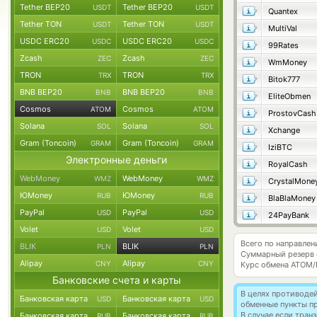
Tether BEP20
Tether BEP20
USDT
USDT
Quantex
Tether TON
Tether TON
USDT
USDT
MultiVal
USDC ERC20
USDC ERC20
USDC
USDC
99Rates
Zcash
Zcash
ZEC
ZEC
WmMoney
TRON
TRON
TRX
TRX
Bitok777
BNB BEP20
BNB BEP20
BNB
BNB
EliteObmen
Cosmos
Cosmos
ATOM
ATOM
ProstovCash
Solana
Solana
SOL
SOL
Xchange
Gram (Toncoin)
Gram (Toncoin)
GRAM
GRAM
IziBTC
Электронные деньги
RoyalCash
WebMoney
WebMoney
WMZ
WMZ
CrystalMone
ЮMoney
ЮMoney
RUB
RUB
BlaBlaMoney
PayPal
PayPal
USD
USD
24PayBank
Volet
Volet
USD
USD
Всего по направле
BLIK
BLIK
PLN
PLN
Суммарный резерв
Alipay
Alipay
CNY
CNY
Курс обмена
ATOM/
Банковские счета и карты
В целях противоде
Банковская карта
Банковская карта
USD
USD
обменные пункты п
В случае если тра
Банковская карта
Банковская карта
RUB
RUB