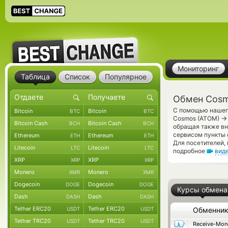
Мониторинг
Таблица
Список
Популярное
Обмен Cosm
С помощью нашего
Bitcoin
Bitcoin
BTC
BTC
→
Cosmos (ATOM)
Bitcoin Cash
Bitcoin Cash
BCH
BCH
обращая также вн
сервисом пункты 
Ethereum
Ethereum
ETH
ETH
Для посетителей,
Litecoin
Litecoin
LTC
LTC
подробное
вид
XRP
XRP
XRP
XRP
Monero
Monero
XMR
XMR
Dogecoin
Dogecoin
DOGE
DOGE
Курсы обмена
Dash
Dash
DASH
DASH
Tether ERC20
Tether ERC20
USDT
USDT
Обменни
Tether TRC20
Tether TRC20
USDT
USDT
Receive-Mon