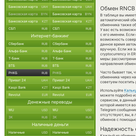
Банковская карта
Банковская карта
UAH
UAH
Обмен RNCB 
Банковская карта
Банковская карта
BYN
BYN
В таблице вы имеет
автоматический об
Банковская карта
Банковская карта
KZT
KZT
обменника также об
СБП
СБП
RUB
RUB
У вас есть возможн
с его именем. Если
Интернет-банкинг
возможность соверш
Сбербанк
Сбербанк
RUB
RUB
данное время авто
вручную. Если же з
Альфа-Банк
Альфа-Банк
RUB
RUB
cryptocurrency in 
Т-Банк
Т-Банк
RUB
RUB
меры: рассмотрение
направления обмен
ВТБ
ВТБ
RUB
RUB
Часто бывает так, 
РНКБ
РНКБ
RUB
RUB
обменника через на
Приват 24
Приват 24
UAH
UAH
советуем посетить 
Kaspi Bank
Kaspi Bank
KZT
KZT
Используйте
Кальк
Revolut
Revolut
EUR
EUR
можете подробно и
сервисом, в данны
Денежные переводы
которой имеется во
Telegram сообщение
WU
WU
USD
USD
отсутствуют, вы, в
ЗК
ЗК
RUB
RUB
обменов с помощью
Наличные деньги
Надежность 
Наличные
Наличные
USD
USD
Каждый из обменны