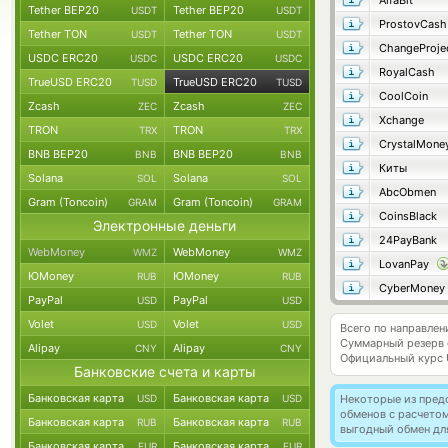
AlfaBit
Tether BEP20
Tether BEP20
USDT
USDT
ProstovCash
Tether TON
Tether TON
USDT
USDT
ChangeProje
USDC ERC20
USDC ERC20
USDC
USDC
RoyalCash
TrueUSD ERC20
TrueUSD ERC20
TUSD
TUSD
CoolCoin
Zcash
Zcash
ZEC
ZEC
Xchange
TRON
TRON
TRX
TRX
CrystalMone
BNB BEP20
BNB BEP20
BNB
BNB
Киты
Solana
Solana
SOL
SOL
AbcObmen
Gram (Toncoin)
Gram (Toncoin)
GRAM
GRAM
CoinsBlack
Электронные деньги
24PayBank
WebMoney
WebMoney
WMZ
WMZ
LovanPay
ЮMoney
ЮMoney
RUB
RUB
CyberMoney
PayPal
PayPal
USD
USD
Volet
Volet
USD
USD
Всего по направле
Суммарный резерв
Alipay
Alipay
CNY
CNY
Официальный курс
Банковские счета и карты
Банковская карта
Банковская карта
USD
USD
Некоторые из пред
обменов с расчето
Банковская карта
Банковская карта
RUB
RUB
выгодный обмен дл
Банковская карта
Банковская карта
EUR
EUR