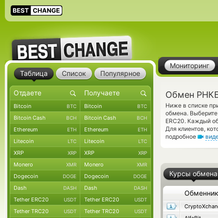
Мониторинг
Таблица
Список
Популярное
Обмен РНКБ
Ниже в списке п
Bitcoin
Bitcoin
BTC
BTC
обмена. Выберите
Bitcoin Cash
Bitcoin Cash
BCH
BCH
ERC20. Каждый об
Для клиентов, ко
Ethereum
Ethereum
ETH
ETH
подробное
вид
Litecoin
Litecoin
LTC
LTC
XRP
XRP
XRP
XRP
Monero
Monero
XMR
XMR
Курсы обмена
Dogecoin
Dogecoin
DOGE
DOGE
Dash
Dash
DASH
DASH
Обменни
Tether ERC20
Tether ERC20
USDT
USDT
CryptoXchan
Tether TRC20
Tether TRC20
USDT
USDT