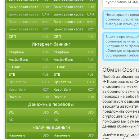
Курс обмена
ATOM/
Банковская карта
Банковская карта
EUR
EUR
Банковская карта
Банковская карта
UAH
UAH
Некоторые из пред
обменов с расчето
Банковская карта
Банковская карта
BYN
BYN
выгодный обмен дл
Банковская карта
Банковская карта
KZT
KZT
СБП
СБП
В целях противоде
RUB
RUB
обменные пункты п
Интернет-банкинг
В случае если тра
обменную операци
Сбербанк
Сбербанк
RUB
RUB
соблюдения требов
Альфа-Банк
Альфа-Банк
RUB
RUB
Т-Банк
Т-Банк
RUB
RUB
Обмен Cosmos
ВТБ
ВТБ
RUB
RUB
Любой из обменных 
→
Криптовалюта Си
Приват 24
Приват 24
UAH
UAH
внимание на метки,
Kaspi Bank
Kaspi Bank
KZT
KZT
выбранного вами пу
перехода на вебсай
Revolut
Revolut
EUR
EUR
обратиться к админ
Денежные переводы
вебсайта автомати
предложить обмен 
WU
WU
USD
USD
cryptocurrency на S
ЗК
ЗК
RUB
RUB
помощью мы сумеем
данный обменный пу
Наличные деньги
Имейте в виду, что
Наличные
Наличные
USD
USD