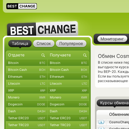
Мониторинг
Таблица
Список
Популярное
Обмен Cosmo
В списке ниже пе
Bitcoin
Bitcoin
BTC
BTC
выгодности курса
Bitcoin Cash
Bitcoin Cash
BCH
BCH
Inu BEP-20. Кажд
Если вы пользует
Ethereum
Ethereum
ETH
ETH
рассказывающее о
Litecoin
Litecoin
LTC
LTC
XRP
XRP
XRP
XRP
Monero
Monero
XMR
XMR
Курсы обмена
Dogecoin
Dogecoin
DOGE
DOGE
Dash
Dash
DASH
DASH
Обменни
Tether ERC20
Tether ERC20
USDT
USDT
CosmoChang
Tether TRC20
Tether TRC20
USDT
USDT