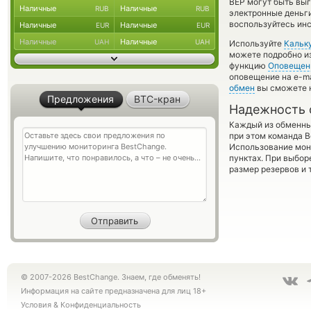
BEP могут быть выг
Наличные
Наличные
RUB
RUB
электронные деньги
воспользуйтесь инс
Наличные
Наличные
EUR
EUR
Наличные
Наличные
UAH
UAH
Используйте
Кальк
можете подробно и
функцию
Оповещен
оповещение на e-ma
обмен
вы сможете н
Предложения
BTC-кран
Надежность 
Каждый из обменны
при этом команда 
Использование мон
пунктах. При выбор
размер резервов и 
© 2007-2026 BestChange. Знаем, где обменять!
Информация на сайте предназначена для лиц 18+
Условия
&
Конфиденциальность