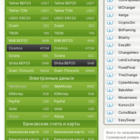
CoinPayMast
Tether BEP20
Tether BEP20
USDT
USDT
MChanger
Tether TON
Tether TON
USDT
USDT
4ange
USDC ERC20
USDC ERC20
USDC
USDC
CryptoGin
Zcash
Zcash
ZEC
ZEC
BitFlaming
TRON
TRON
TRX
TRX
Bitality
BNB BEP20
BNB BEP20
BNB
BNB
EasyBit
Cosmos
Cosmos
ATOM
ATOM
ChangeHero
Solana
Solana
SOL
SOL
LetsExchang
Shiba BEP20
Shiba BEP20
SHIB
SHIB
FixedFloat
Gram (Toncoin)
Gram (Toncoin)
GRAM
GRAM
TheChange
Электронные деньги
CyberMoney
WebMoney
WebMoney
WMZ
WMZ
BaksMan
ЮMoney
ЮMoney
RUB
RUB
Монеткинс
PayPal
PayPal
USD
USD
Kursov24
Volet
Volet
USD
USD
CoinsBlack
Alipay
Alipay
CNY
CNY
EasySwap
Банковские счета и карты
Банковская карта
Банковская карта
USD
USD
Всего по направле
Суммарный резерв
Банковская карта
Банковская карта
RUB
RUB