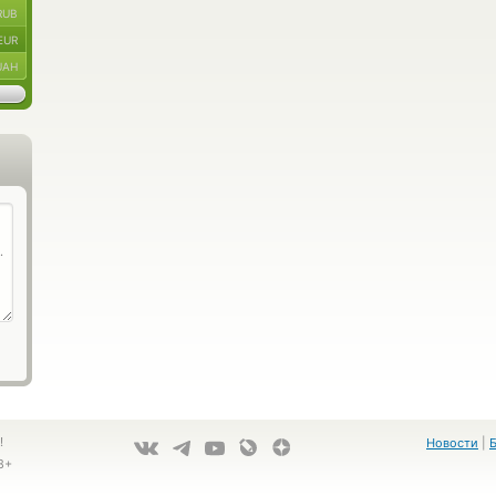
RUB
EUR
UAH
!
Новости
|
8+