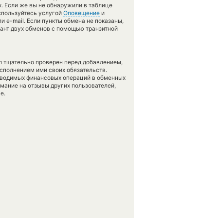
х. Если же вы не обнаружили в таблице
спользуйтесь услугой
Оповещение
и
и e-mail. Если пункты обмена не показаны,
иант двух обменов с помощью транзитной
л тщательно проверен перед добавлением,
сполнением ими своих обязательств.
оводимых финансовых операций в обменных
имание на отзывы других пользователей,
е.