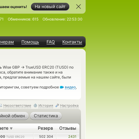
На новый сайт
шаем оценить!
71
Обменников:
615
Обновление:
22:53:30
тнерам
Помощь
FAQ
Контакты
→
ть Wise GBP
TrueUSD ERC20 (TUSD) по
са, обратите внимание также и на
, предлагаемые на нашем сайте, были
ниторингом, советуем подробное
видео
,
Несоответствие
История
Настройка
йной обмен
Статистика
аете
Резерв
Отзывы
▼
5500
502 304
2431
TUSD ERC20