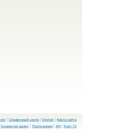
Блог
|
Справочный центр
|
English
|
Карта сайта
Конвертер валют
|
Приложения
|
API
|
Push TX