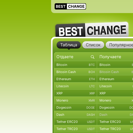
Таблица
Список
Популярно
Bitcoin
Bitcoin
BTC
Bitcoin Cash
Bitcoin Cash
BCH
Ethereum
Ethereum
ETH
Litecoin
Litecoin
LTC
XRP
XRP
XRP
Monero
Monero
XMR
Dogecoin
Dogecoin
DOGE
D
Dash
Dash
DASH
D
Tether ERC20
Tether ERC20
USDT
U
Tether TRC20
Tether TRC20
USDT
U