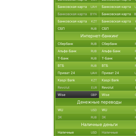
Банковская карта
Банковская карта
UAH
Банковская карта
Банковская карта
BYN
Банковская карта
Банковская карта
KZT
СБП
СБП
RUB
Интернет-банкинг
Сбербанк
Сбербанк
RUB
Альфа-Банк
Альфа-Банк
RUB
Т-Банк
Т-Банк
RUB
ВТБ
ВТБ
RUB
Приват 24
Приват 24
UAH
Kaspi Bank
Kaspi Bank
KZT
Revolut
Revolut
EUR
Wise
Wise
GBP
Денежные переводы
WU
WU
USD
ЗК
ЗК
RUB
Наличные деньги
Наличные
Наличные
USD