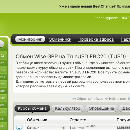
Уже видели новый BestChange? Пригла
Всего курсов:
10643
Мониторинг
Обменники
Проверка адреса
Пар
е
Обмен Wise GBP на TrueUSD ERC20 (TUSD)
В таблице ниже отмечены пункты обмена, где вы можете обменя
BTC
наилучшему курсу обмена в сети. При определении выгодного кур
BCH
резервное количество валюты TrueUSD ERC20. Все пункты обмена
досконально проверены администраторами.
ETH
Для клиентов, которые в первый раз решили воспользоваться мо
LTC
которое рассказывает о функциях сайта.
XRP
XMR
Обратный обмен
Избранное
OGE
Курсы обмена
Калькулятор
Оповещение
Дво
ASH
SDT
Обменник
Отдаете
Получ
SDT
от 490
Сатоши
1
1.1858
GBP Wise