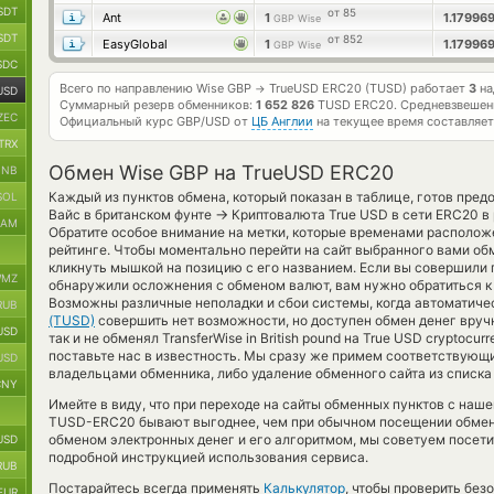
SDT
от 85
Ant
1
1.1799
GBP Wise
SDT
от 852
EasyGlobal
1
1.1799
GBP Wise
SDC
Всего по направлению Wise GBP
TrueUSD ERC20 (TUSD) работает
3
на
→
USD
Суммарный резерв обменников:
1 652 826
TUSD ERC20.
Средневзвешен
ZEC
Официальный курс
GBP/USD
от
ЦБ Англии
на текущее время составляе
TRX
Обмен Wise GBP на TrueUSD ERC20
BNB
Каждый из пунктов обмена, который показан в таблице, готов пре
SOL
→
Вайс в британском фунте
Криптовалюта True USD в сети ERC20 в
RAM
Обратите особое внимание на метки, которые временами располож
рейтинге. Чтобы моментально перейти на сайт выбранного вами обм
кликнуть мышкой на позицию с его названием. Если вы совершили п
MZ
обнаружили осложнения с обменом валют, вам нужно обратиться к
Возможны различные неполадки и сбои системы, когда автоматич
RUB
(TUSD)
совершить нет возможности, но доступен обмен денег вруч
USD
так и не обменял TransferWise in British pound на True USD cryptocu
поставьте нас в известность. Мы сразу же примем соответствующ
USD
владельцами обменника, либо удаление обменного сайта из списка
CNY
Имейте в виду, что при переходе на сайты обменных пунктов с на
TUSD-ERC20 бывают выгоднее, чем при обычном посещении обменн
обменом электронных денег и его алгоритмом, мы советуем посети
USD
подробной инструкцией использования сервиса.
RUB
Постарайтесь всегда применять
Калькулятор
, чтобы проверить бе
EUR