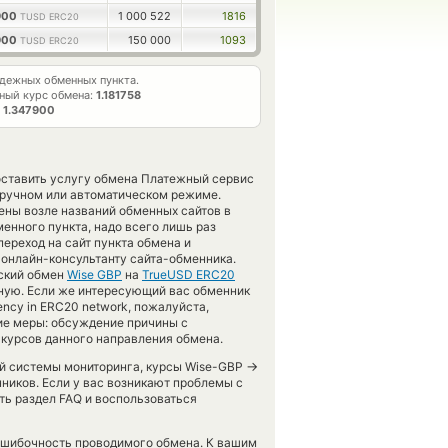
6900
1 000 522
1816
TUSD ERC20
6900
150 000
1093
TUSD ERC20
дежных обменных пункта.
ный курс обмена:
1.181758
т
1.347900
доставить услугу обмена Платежный сервис
 ручном или автоматическом режиме.
ены возле названий обменных сайтов в
енного пункта, надо всего лишь раз
ереход на сайт пункта обмена и
 онлайн-консультанту сайта-обменника.
еский обмен
Wise GBP
на
TrueUSD ERC20
ную. Если же интересующий вас обменник
rrency in ERC20 network, пожалуйста,
ие меры: обсуждение причины с
 курсов данного направления обмена.
→
шей системы мониторинга, курсы Wise-GBP
иков. Если у вас возникают проблемы с
ть раздел FAQ и воспользоваться
зошибочность проводимого обмена. К вашим