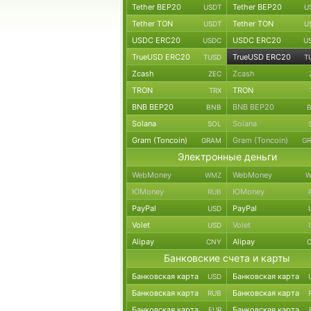
Tether BEP20
Tether BEP20
USDT
U
Tether TON
Tether TON
USDT
U
USDC ERC20
USDC ERC20
USDC
U
TrueUSD ERC20
TrueUSD ERC20
TUSD
T
Zcash
Zcash
ZEC
TRON
TRON
TRX
BNB BEP20
BNB BEP20
BNB
Solana
Solana
SOL
Gram (Toncoin)
Gram (Toncoin)
GRAM
G
Электронные деньги
WebMoney
WebMoney
WMZ
W
ЮMoney
ЮMoney
RUB
PayPal
PayPal
USD
Volet
Volet
USD
Alipay
Alipay
CNY
Банковские счета и карты
Банковская карта
Банковская карта
USD
Банковская карта
Банковская карта
RUB
Банковская карта
Банковская карта
EUR