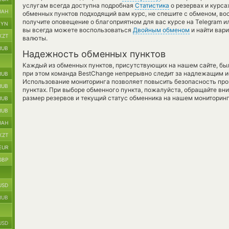
услугам всегда доступна подробная
Статистика
о резервах и курса
UAH
обменных пунктов подходящий вам курс, не спешите с обменом, во
получите оповещение о благоприятном для вас курсе на Telegram ил
BYN
вы всегда можете воспользоваться
Двойным обменом
и найти вар
KZT
валюты.
RUB
Надежность обменных пунктов
Каждый из обменных пунктов, присутствующих на нашем сайте, бы
при этом команда BestChange непрерывно следит за надлежащим и
RUB
Использование мониторинга позволяет повысить безопасность пр
RUB
пунктах. При выборе обменного пункта, пожалуйста, обращайте вн
размер резервов и текущий статус обменника на нашем мониторинг
RUB
RUB
UAH
KZT
EUR
GBP
USD
RUB
USD