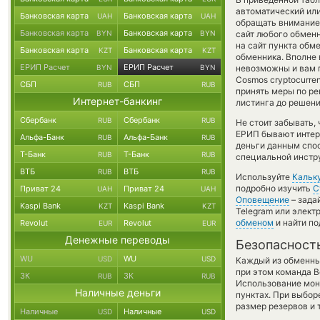
автоматический ил
Банковская карта
Банковская карта
UAH
UAH
обращать внимание 
Банковская карта
Банковская карта
BYN
BYN
сайт любого обменн
на сайт пункта обм
Банковская карта
Банковская карта
KZT
KZT
обменника. Вполне 
ЕРИП Расчет
ЕРИП Расчет
BYN
BYN
невозможны и вам 
Cosmos cryptocurre
СБП
СБП
RUB
RUB
принять меры по ре
Интернет-банкинг
листинга до решен
Сбербанк
Сбербанк
RUB
RUB
Не стоит забывать,
ЕРИП бывают интере
Альфа-Банк
Альфа-Банк
RUB
RUB
деньги данным спос
Т-Банк
Т-Банк
RUB
RUB
специальной инстру
ВТБ
ВТБ
RUB
RUB
Используйте
Кальк
подробно изучить
С
Приват 24
Приват 24
UAH
UAH
Оповещение
– зада
Kaspi Bank
Kaspi Bank
KZT
KZT
Telegram или элект
обменом
и найти п
Revolut
Revolut
EUR
EUR
Денежные переводы
Безопасност
WU
WU
USD
USD
Каждый из обменны
при этом команда 
ЗК
ЗК
RUB
RUB
Использование мон
Наличные деньги
пунктах. При выбор
размер резервов и 
Наличные
Наличные
USD
USD