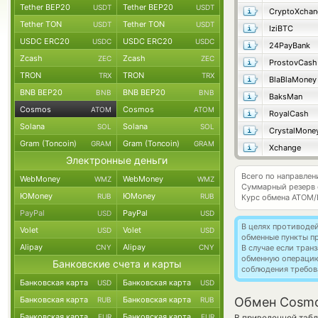
Tether BEP20
Tether BEP20
USDT
USDT
CryptoXchan
Tether TON
Tether TON
USDT
USDT
IziBTC
USDC ERC20
USDC ERC20
USDC
USDC
24PayBank
Zcash
Zcash
ZEC
ZEC
ProstovCash
TRON
TRON
TRX
TRX
BlaBlaMoney
BNB BEP20
BNB BEP20
BNB
BNB
BaksMan
Cosmos
Cosmos
ATOM
ATOM
RoyalCash
Solana
Solana
SOL
SOL
CrystalMone
Gram (Toncoin)
Gram (Toncoin)
GRAM
GRAM
Xchange
Электронные деньги
Всего по направле
WebMoney
WebMoney
WMZ
WMZ
Суммарный резерв
ЮMoney
ЮMoney
RUB
RUB
Курс обмена
ATOM/
PayPal
PayPal
USD
USD
В целях противоде
Volet
Volet
USD
USD
обменные пункты п
Alipay
Alipay
CNY
CNY
В случае если тра
обменную операци
Банковские счета и карты
соблюдения требов
Банковская карта
Банковская карта
USD
USD
Банковская карта
Банковская карта
Обмен Cosmo
RUB
RUB
Банковская карта
Банковская карта
EUR
EUR
В приведенной табл