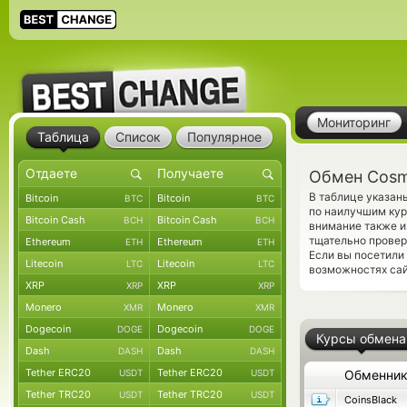
Мониторинг
Таблица
Список
Популярное
Обмен Cosm
В таблице указан
Bitcoin
Bitcoin
BTC
BTC
по наилучшим кур
Bitcoin Cash
Bitcoin Cash
BCH
BCH
внимание также и
тщательно прове
Ethereum
Ethereum
ETH
ETH
Если вы посетили
Litecoin
Litecoin
LTC
LTC
возможностях сай
XRP
XRP
XRP
XRP
Monero
Monero
XMR
XMR
Dogecoin
Dogecoin
DOGE
DOGE
Курсы обмена
Dash
Dash
DASH
DASH
Tether ERC20
Tether ERC20
USDT
USDT
Обменни
Tether TRC20
Tether TRC20
USDT
USDT
CoinsBlack