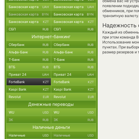
обмена вас не уст
появлении подходящ
Банковская карта
Банковская карта
UAH
UAH
обменников, при п
Банковская карта
Банковская карта
BYN
BYN
транзитную валюту
Банковская карта
Банковская карта
KZT
KZT
Надежность 
СБП
СБП
RUB
RUB
Каждый из обменны
Интернет-банкинг
при этом команда 
Использование мон
Сбербанк
Сбербанк
RUB
RUB
пунктах. При выбор
размер резервов и 
Альфа-Банк
Альфа-Банк
RUB
RUB
Т-Банк
Т-Банк
RUB
RUB
ВТБ
ВТБ
RUB
RUB
Приват 24
Приват 24
UAH
UAH
ForteBank
ForteBank
KZT
KZT
Kaspi Bank
Kaspi Bank
KZT
KZT
Revolut
Revolut
EUR
EUR
Денежные переводы
WU
WU
USD
USD
ЗК
ЗК
RUB
RUB
Наличные деньги
Наличные
Наличные
USD
USD