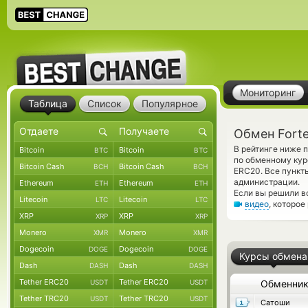
Мониторинг
Таблица
Список
Популярное
Обмен Fort
В рейтинге ниже 
Bitcoin
Bitcoin
BTC
BTC
по обменному кур
Bitcoin Cash
Bitcoin Cash
BCH
BCH
ERC20. Все пункт
администрации.
Ethereum
Ethereum
ETH
ETH
Если вы решили в
Litecoin
Litecoin
LTC
LTC
видео
, которо
XRP
XRP
XRP
XRP
Monero
Monero
XMR
XMR
Dogecoin
Dogecoin
DOGE
DOGE
Курсы обмена
Dash
Dash
DASH
DASH
Tether ERC20
Tether ERC20
USDT
USDT
Обменни
Tether TRC20
Tether TRC20
USDT
USDT
Сатоши