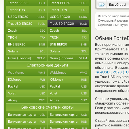
Tether BEP20
Tether BEP20
USDT
USDT
EasyGlobal
Tether TON
Tether TON
USDT
USDT
Всего по направлен
USDC ERC20
USDC ERC20
USDC
USDC
Суммарный резерв
TrueUSD ERC20
TrueUSD ERC20
TUSD
TUSD
Официальный курс
Zcash
Zcash
ZEC
ZEC
Обмен Forte
TRON
TRON
TRX
TRX
BNB BEP20
BNB BEP20
Все перечисленные 
BNB
BNB
Криптовалюта True 
Solana
Solana
SOL
SOL
также внимание на 
Gram (Toncoin)
Gram (Toncoin)
пункта обмена клик
GRAM
GRAM
обменника и обнар
Электронные деньги
обменника. Возмож
TrueUSD ERC20 (TU
WebMoney
WebMoney
WMZ
WMZ
на True USD crypto
ЮMoney
ЮMoney
RUB
RUB
удалось, пожалуйс
обсуждение проблем
PayPal
PayPal
USD
USD
направления обмен
Volet
Volet
USD
USD
Спешим уведомить,
Alipay
Alipay
CNY
CNY
обнаружить более 
Банковские счета и карты
Если у вас возника
воспользоваться по
Банковская карта
Банковская карта
USD
USD
Старайтесь всегда
Банковская карта
Банковская карта
RUB
RUB
работы с нашим сер
Банковская карта
Банковская карта
EUR
EUR