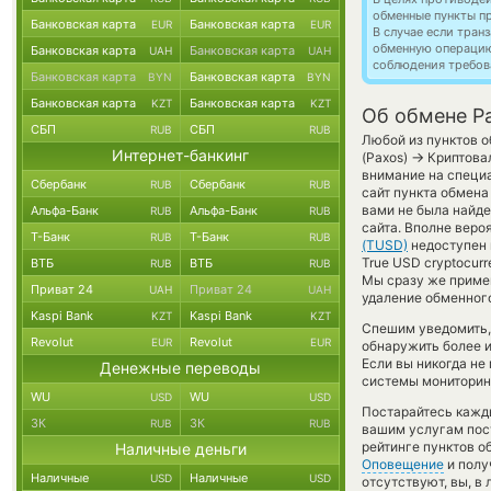
обменные пункты п
Банковская карта
Банковская карта
EUR
EUR
В случае если тра
обменную операци
Банковская карта
Банковская карта
UAH
UAH
соблюдения требов
Банковская карта
Банковская карта
BYN
BYN
Банковская карта
Банковская карта
KZT
KZT
Об обмене Pa
СБП
СБП
RUB
RUB
Любой из пунктов о
Интернет-банкинг
→
(Paxos)
Криптовал
внимание на специа
Сбербанк
Сбербанк
RUB
RUB
сайт пункта обмена
вами не была найде
Альфа-Банк
Альфа-Банк
RUB
RUB
сайта. Вполне веро
Т-Банк
Т-Банк
RUB
RUB
(TUSD)
недоступен и
True USD cryptocur
ВТБ
ВТБ
RUB
RUB
Мы сразу же приме
Приват 24
Приват 24
UAH
UAH
удаление обменного
Kaspi Bank
Kaspi Bank
KZT
KZT
Спешим уведомить,
Revolut
Revolut
EUR
EUR
обнаружить более 
Если вы никогда н
Денежные переводы
системы мониторинг
WU
WU
USD
USD
Постарайтесь кажд
ЗК
ЗК
RUB
RUB
вашим услугам пос
рейтинге пунктов о
Наличные деньги
Оповещение
и полу
Наличные
Наличные
USD
USD
отсутствуют, вы, в