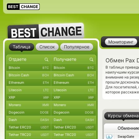
Мониторинг
Таблица
Список
Популярное
Обмен Pax D
В таблице привед
Bitcoin
Bitcoin
BTC
BTC
наилучшим курсам
Bitcoin Cash
Bitcoin Cash
BCH
BCH
внимание на резе
прошли доскональ
Ethereum
Ethereum
ETH
ETH
Для посетителей,
Litecoin
Litecoin
LTC
LTC
которое расскаже
XRP
XRP
XRP
XRP
Monero
Monero
XMR
XMR
Dogecoin
Dogecoin
DOGE
DOGE
Курсы обмена
Dash
Dash
DASH
DASH
Tether ERC20
Tether ERC20
USDT
USDT
Обменни
Tether TRC20
Tether TRC20
USDT
USDT
SwapGate