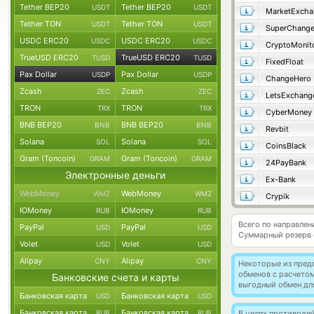
Tether BEP20
Tether BEP20
USDT
USDT
MarketExcha
Tether TON
Tether TON
USDT
USDT
SuperChang
USDC ERC20
USDC ERC20
USDC
USDC
CryptoMonit
TrueUSD ERC20
TrueUSD ERC20
TUSD
TUSD
FixedFloat
Pax Dollar
Pax Dollar
USDP
USDP
ChangeHero
Zcash
Zcash
ZEC
ZEC
LetsExchang
TRON
TRON
TRX
TRX
CyberMoney
BNB BEP20
BNB BEP20
BNB
BNB
Revbit
Solana
Solana
SOL
SOL
CoinsBlack
Gram (Toncoin)
Gram (Toncoin)
GRAM
GRAM
24PayBank
Электронные деньги
Ex-Bank
WebMoney
WebMoney
WMZ
WMZ
Crypik
ЮMoney
ЮMoney
RUB
RUB
Всего по направлен
PayPal
PayPal
USD
USD
Суммарный резерв
Volet
Volet
USD
USD
Alipay
Alipay
CNY
CNY
Некоторые из пред
обменов с расчето
Банковские счета и карты
выгодный обмен дл
Банковская карта
Банковская карта
USD
USD
Банковская карта
Банковская карта
RUB
RUB
В целях противоде